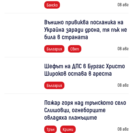
08 авг
Банско
Външно привиква посланика на
Украйна заради дрона, тя пък не
била в страната
08 авг
България
Свят
Шефът на ДПС в Бургас Христо
Широков остава в ареста
08 авг
България
Пожар горя над трънското село
Слишовци, огнеборците
овладяха пламъците
08 авг
Трън
Крими