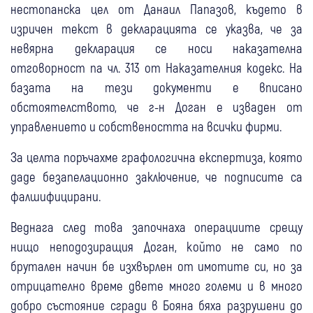
нестопанска цел от Данаил Папазов, където в
изричен текст в декларацията се указва, че за
невярна декларация се носи наказателна
отговорност па чл. 313 от Наказателния кодекс. На
базата на тези документи е вписано
обстоятелството, че г-н Доган е изваден от
управлението и собствеността на всички фирми.
За целта поръчахме графологична експертиза, която
даде безапелационно заключение, че подписите са
фалшифицирани.
Веднага след това започнаха операциите срещу
нищо неподозиращия Доган, който не само по
брутален начин бе изхвърлен от имотите си, но за
отрицателно време двете много големи и в много
добро състояние сгради в Бояна бяха разрушени до