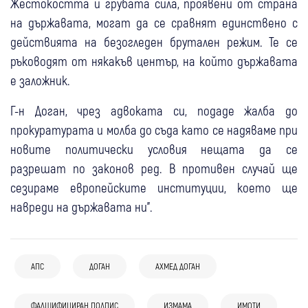
Жестокостта и грубата сила, проявени от страна
на държавата, могат да се сравнят единствено с
действията на безогледен брутален режим. Те се
ръководят от някакъв център, на който държавата
е заложник.
Г-н Доган, чрез адвоката си, подаде жалба до
прокуратурата и молба до съда като се надяваме при
новите политически условия нещата да се
разрешат по законов ред. В противен случай ще
сезираме европейските институции, което ще
навреди на държавата ни".
АПС
ДОГАН
АХМЕД ДОГАН
05 авг
България
ФАЛШИФИЦИРАН ПОДПИС
ИЗМАМА
ИМОТИ