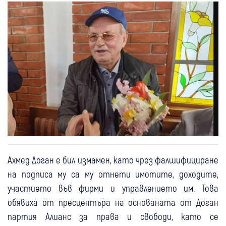
Ахмед Доган е бил измамен, като чрез фалшифициране
на подписа му са му отнети имотите, доходите,
участието във фирми и управлението им. Това
обявиха от пресцентъра на основаната от Доган
партия Алианс за права и свободи, като се