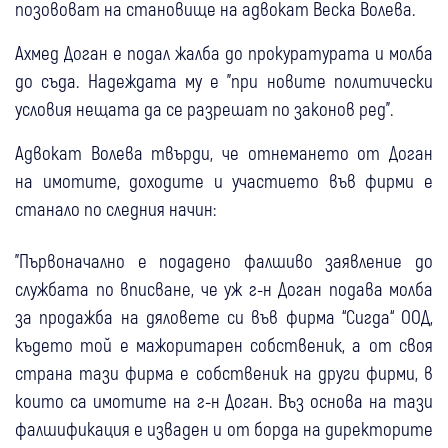
позововат на становище на адвокат Веска Волева.
Ахмед Доган е подал жалба до прокуратурата и молба
до съда. Надеждата му е "при новите политически
условия нещата да се разрешат по законов ред".
Адвокат Волева твърди, че отнемането от Доган
на имотите, доходите и участието във фирми е
станало по следния начин:
"Първоначално е подадено фалшиво заявление до
службата по вписване, че уж г-н Доган подава молба
за продажба на дяловете си във фирма “Сигда“ ООД,
където той е мажоритарен собственик, а от своя
страна тази фирма е собственик на други фирми, в
които са имотите на г-н Доган. Въз основа на тази
фалшификация е изваден и от борда на директорите