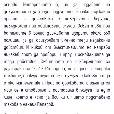
основи. Интересното е, че за издаване на
документите за тези разрушения всички държавни
органи са действали с невероятна бързина,
невъзможна при обикновени случаи. Освен това при
баталиите в Бояна държавата изпрати около 350
полицаи, за да осигуряват именно тези незаконни
действия. И никой от властимащите не направи
никакъв опит да провери и проучи основанията за
тези действия. Събитието по изхвърлянето се
разиграва на 12.04.2025 година, но и досега, въпреки
жалбите, прокуратурата не е излязла с какъвто и да
е окончателен акт. Просто държавата с цялата си
мощ се е стоварила и поставила в услуга на едно
лице, което е ясно за всички и чието подставено
такова е Данаил Папазов.