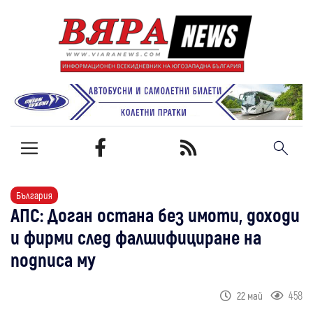
България
АПС: Доган остана без имоти, доходи
и фирми след фалшифициране на
подписа му
458
22 май