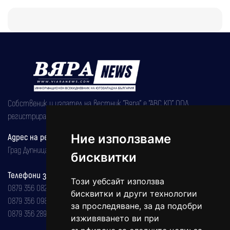
Собственик и издател на вестник "Вяра" е "АВС КО" ООД,
регистрирана на 08.05.2002 година.
Адрес на редакцията
Ние използваме
Град Дупница, ул.''Христо Ботев" 43
бисквитки
Телефони за реклама и абонаменти
Този уебсайт използва
0879 356 082
бисквитки и други технологии
0879 356 098
за проследяване, за да подобри
0879 356 289
изживяването ви при