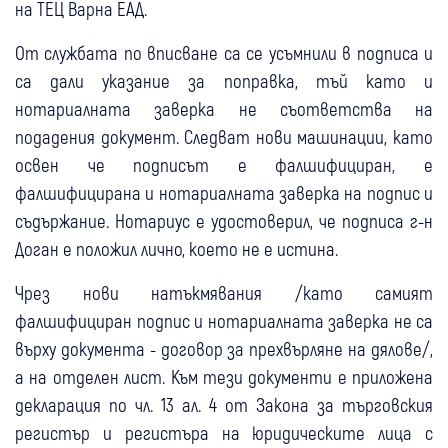
на ТЕЦ Варна ЕАД.
От службата по вписване са се усъмнили в подписа и
са дали указание за поправка, тъй като и
нотариалната заверка не съответства на
подадения документ. Следват нови машинации, като
освен че подписът е фалшифициран, е
фалшифицирана и нотариалната заверка на подпис и
съдържание. Нотариус е удостоверил, че подписа г-н
Доган е положил лично, което не е истина.
Чрез нови натъкмявания /като самият
фалшифициран подпис и нотариалната заверка не са
върху документа - договор за прехвърляне на дялове/,
а на отделен лист. Към тези документи е приложена
декларация по чл. 13 ал. 4 от Закона за търговския
регистър и регистъра на юридическите лица с