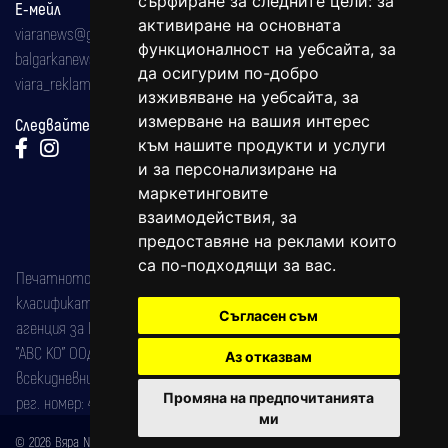
сърфиране за следните цели:
за
Е-мейл
активиране на основната
viaranews@gmail.com
функционалност на уебсайта
,
за
balgarkanews@gmail.com
да осигурим по-добро
viara_reklama@mail.bg
изживяване на уебсайта
,
за
измерване на вашия интерес
Следвайте ни:
към нашите продукти и услуги
и за персонализиране на
маркетинговите
взаимодействия
,
за
предоставяне на реклами които
са по-подходящи за вас
.
Печатното издание на вестника е регистрирано в националния
класификатор на печатните издания (Българска национална
Съгласен съм
агенция за ISSN) под номер: ISSN 1312-4722.
"АВС КО" ООД е притежател на марката: Вяра информационен
Аз отказвам
всекидневник на югозападна България, със свидетелство за марка
Промяна на предпочитанията
рег. номер: 47857/11.05.2004 година.
ми
© 2026 Вяра News Всички права запазени!