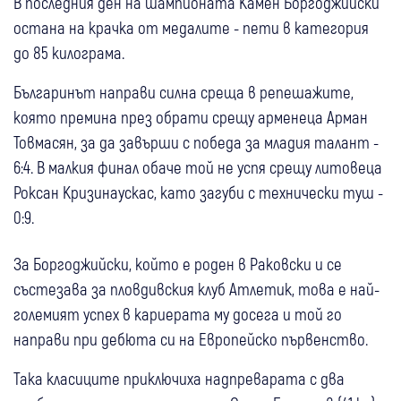
В последния ден на шампионата Камен Боргоджийски
остана на крачка от медалите - пети в категория
до 85 килограма.
Българинът направи силна среща в репешажите,
която премина през обрати срещу арменеца Арман
Товмасян, за да завърши с победа за младия талант -
6:4. В малкия финал обаче той не успя срещу литовеца
Роксан Кризинаускас, като загуби с технически туш -
0:9.
За Боргоджийски, който е роден в Раковски и се
състезава за пловдивския клуб Атлетик, това е най-
големият успех в кариерата му досега и той го
направи при дебюта си на Европейско първенство.
Така класиците приключиха надпреварата с два