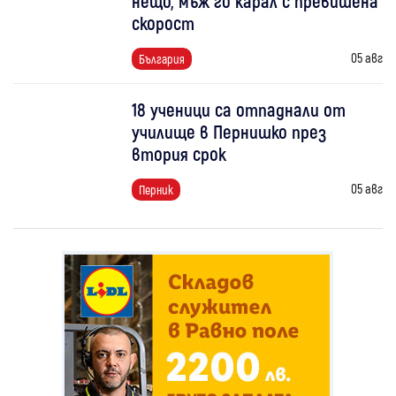
нещо, мъж го карал с превишена
скорост
05 авг
България
18 ученици са отпаднали от
училище в Пернишко през
втория срок
05 авг
Перник