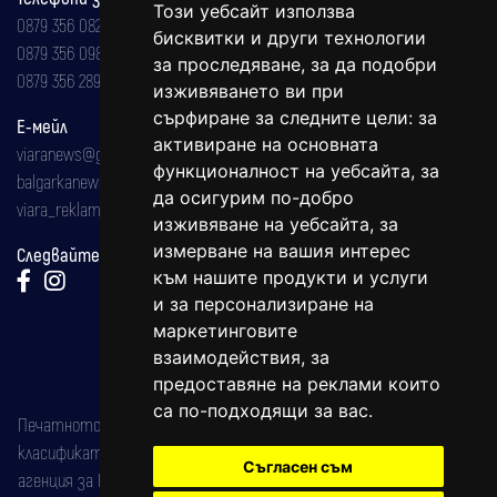
Този уебсайт използва
0879 356 082
бисквитки и други технологии
0879 356 098
за проследяване, за да подобри
0879 356 289
изживяването ви при
сърфиране за следните цели:
за
Е-мейл
активиране на основната
viaranews@gmail.com
функционалност на уебсайта
,
за
balgarkanews@gmail.com
да осигурим по-добро
viara_reklama@mail.bg
изживяване на уебсайта
,
за
измерване на вашия интерес
Следвайте ни:
към нашите продукти и услуги
и за персонализиране на
маркетинговите
взаимодействия
,
за
предоставяне на реклами които
са по-подходящи за вас
.
Печатното издание на вестника е регистрирано в националния
класификатор на печатните издания (Българска национална
Съгласен съм
агенция за ISSN) под номер: ISSN 1312-4722.