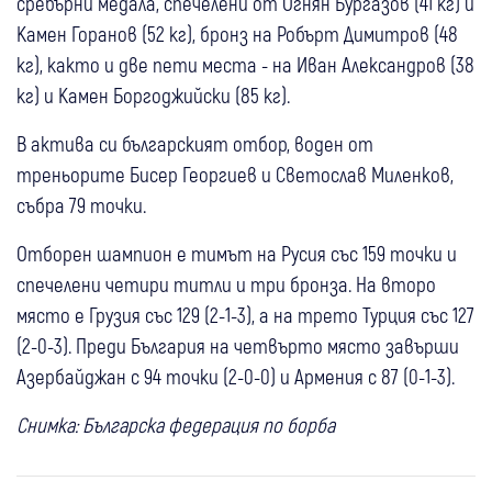
сребърни медала, спечелени от Огнян Бургазов (41 кг) и
Камен Горанов (52 кг), бронз на Робърт Димитров (48
кг), както и две пети места - на Иван Александров (38
кг) и Камен Боргоджийски (85 кг).
В актива си българският отбор, воден от
треньорите Бисер Георгиев и Светослав Миленков,
събра 79 точки.
Отборен шампион е тимът на Русия със 159 точки и
спечелени четири титли и три бронза. На второ
място е Грузия със 129 (2-1-3), а на трето Турция със 127
(2-0-3). Преди България на четвърто място завърши
Азербайджан с 94 точки (2-0-0) и Армения с 87 (0-1-3).
Снимка: Българска федерация по борба