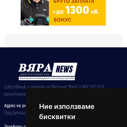
Собственик и издател на вестник "Вяра" е "АВС КО" ООД,
регистрирана на 08.05.2002 година.
Адрес на редакцията
Ние използваме
Град Дупница, ул.''Христо Ботев" 43
бисквитки
Телефони за реклама и абонаменти