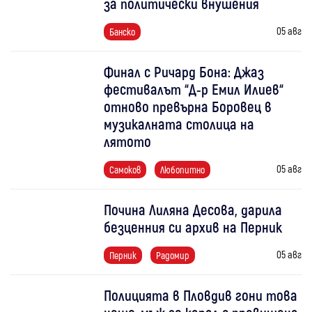
за политически внушения
05 авг
Банско
Финал с Ричард Бона: Джаз
фестивалът “Д-р Емил Илиев“
отново превърна Боровец в
музикалната столица на
лятото
05 авг
Самоков
Любопитно
Почина Лиляна Десова, дарила
безценния си архив на Перник
05 авг
Перник
Радомир
Полицията в Пловдив гони това