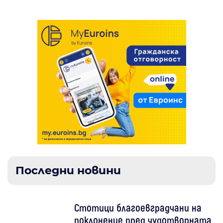
Последни новини
Стотици благоевградчани на
поклонение пред чудотворната