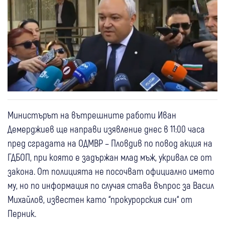
Министърът на вътрешните работи Иван
Демерджиев ще направи изявление днес в 11:00 часа
пред сградата на ОДМВР – Пловдив по повод акция на
ГДБОП, при която е задържан млад мъж, укривал се от
закона. От полицията не посочват официално името
му, но по информация по случая става въпрос за Васил
Михайлов, известен като “прокурорския син“ от
Перник.