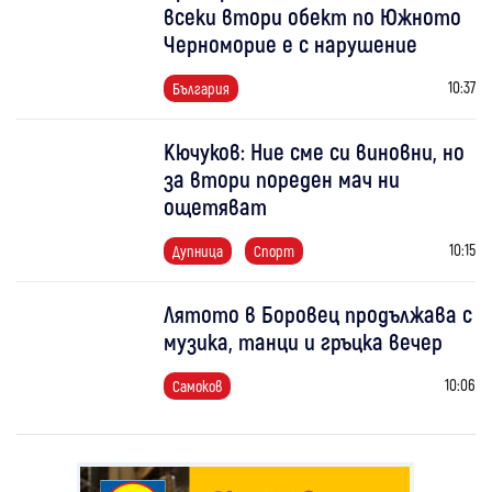
всеки втори обект по Южното
Черноморие е с нарушение
10:37
България
Кючуков: Ние сме си виновни, но
за втори пореден мач ни
ощетяват
10:15
Дупница
Спорт
Лятото в Боровец продължава с
музика, танци и гръцка вечер
10:06
Самоков