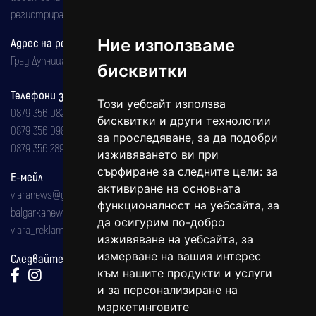
регистрирана на 08.05.2002 година.
Адрес на редакцията
Ние използваме
Град Дупница, ул.''Христо Ботев" 43
бисквитки
Телефони за реклама и абонаменти
Този уебсайт използва
0879 356 082
бисквитки и други технологии
0879 356 098
за проследяване, за да подобри
0879 356 289
изживяването ви при
сърфиране за следните цели:
за
Е-мейл
активиране на основната
viaranews@gmail.com
функционалност на уебсайта
,
за
balgarkanews@gmail.com
да осигурим по-добро
viara_reklama@mail.bg
изживяване на уебсайта
,
за
измерване на вашия интерес
Следвайте ни:
към нашите продукти и услуги
и за персонализиране на
маркетинговите