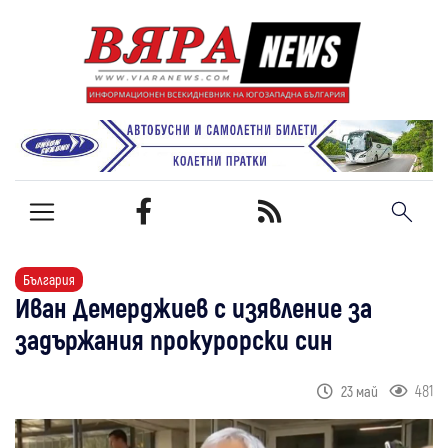
България
Иван Демерджиев с изявление за
задържания прокурорски син
481
23 май