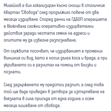
Михайлов е бил локализиран късно снощи в столичния
квартал “Свобода“ след продължило повече от два
месеца издирване. Според данни на ГДБОП операцията
е включвала сложни оперативно-издирвателни
действия заради честата смяна на адреси и
опитите му да избегне разпознаване.
От службите посочват, че издирваният е променил
външния си вид, като е носил дълга коса и брада, а при
укриването си е разчитал на помощ от близки и
познати.
След задържането му предстои разпит, а след това
той ще бъде приведен в затвора за изтърпяване на
влязлата в сила присъда от една година и осем
месеца лишаване от свобода.