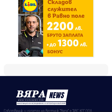
Собственик и издател на вестник "Вяра" е "АВС КО" ООД,