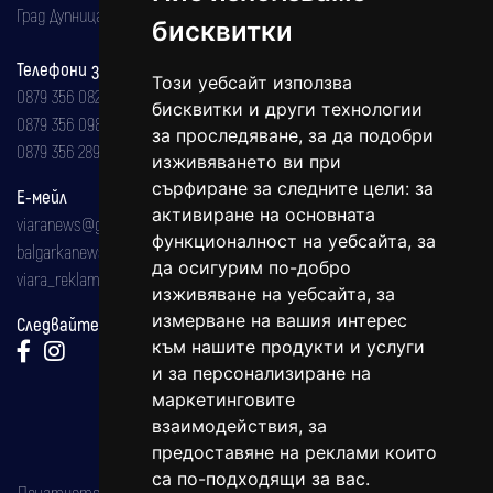
Град Дупница, ул.''Христо Ботев" 43
бисквитки
Телефони за реклама и абонаменти
Този уебсайт използва
0879 356 082
бисквитки и други технологии
0879 356 098
за проследяване, за да подобри
0879 356 289
изживяването ви при
сърфиране за следните цели:
за
Е-мейл
активиране на основната
viaranews@gmail.com
функционалност на уебсайта
,
за
balgarkanews@gmail.com
да осигурим по-добро
viara_reklama@mail.bg
изживяване на уебсайта
,
за
измерване на вашия интерес
Следвайте ни:
към нашите продукти и услуги
и за персонализиране на
маркетинговите
взаимодействия
,
за
предоставяне на реклами които
са по-подходящи за вас
.
Печатното издание на вестника е регистрирано в националния