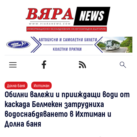
Долна баня
Ихтиман
Обилни валежи и прииждащи води от
каскада Белмекен затрудниха
водоснабдяването в Ихтиман и
Долна баня