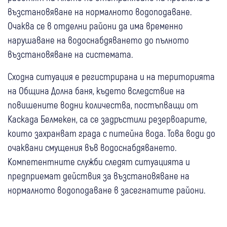
възстановяване на нормалното водоподаване.
Очаква се в отделни райони да има временно
нарушаване на водоснабдяването до пълното
възстановяване на системата.
Сходна ситуация е регистрирана и на територията
на Община Долна баня, където вследствие на
повишените водни количества, постъпващи от
Каскада Белмекен, са се задръстили резервоарите,
които захранват града с питейна вода. Това води до
очаквани смущения във водоснабдяването.
Компетентните служби следят ситуацията и
предприемат действия за възстановяване на
нормалното водоподаване в засегнатите райони.