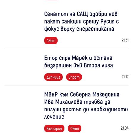
Сенатът на САЩ одобри нов
пакет санкции срещу Русия с
фокус върху енергетиката
21:31
Свят
Етър спря Марек и остана
безгрешен във Втора лига
21:12
Дупница
Спорт
МВнР към Северна Македония:
Ива Михаилова трябва да
получи достъп до необходимото
лечение
21:04
България
Свят