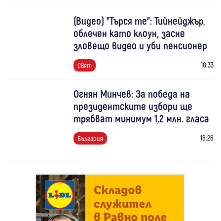
(Видео) "Търся те": Тийнейджър,
облечен като клоун, засне
зловещо видео и уби пенсионер
18:33
Свят
Огнян Минчев: За победа на
президентските избори ще
трябват минимум 1,2 млн. гласа
18:26
България