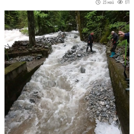
611
23 май