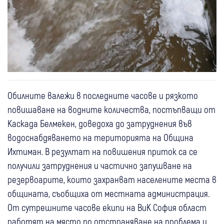
Обилните валежи в последните часове и рязкото
повишаване на водните количества, постъпващи от
Каскада Белмекен, доведоха до затруднения във
водоснабдяването на територията на Община
Ихтиман. В резултат на повишения приток са се
получили затруднения и частично запушване на
резервоарите, които захранват населените места в
общината, съобщиха от местната администрация.
От сутрешните часове екипи на ВиК София област
работят на място по отстраняване на проблема и