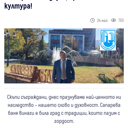
култура!
788
24 май
Скъпи съграждани, днес празнуваме най-ценното ни
наследство – нашето слово и духовност. Сапарева
баня винаги е била град с традиции, които пазим с
гордост.