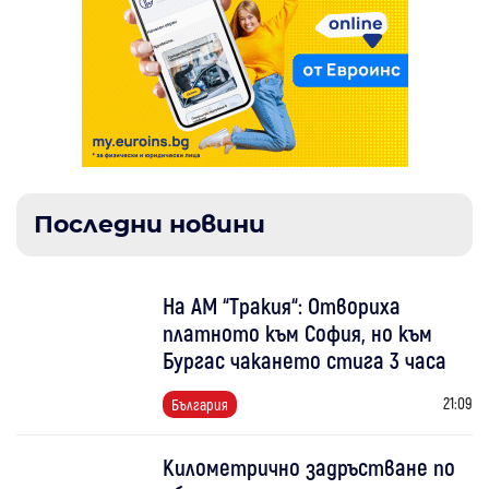
Последни новини
На АМ “Тракия“: Отвориха
платното към София, но към
Бургас чакането стига 3 часа
21:09
България
Километрично задръстване по