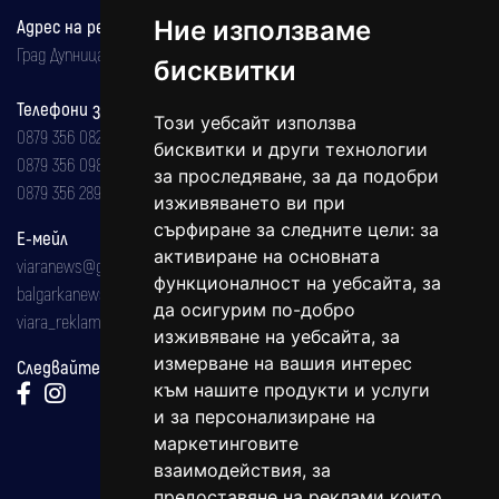
Адрес на редакцията
Ние използваме
Град Дупница, ул.''Христо Ботев" 43
бисквитки
Телефони за реклама и абонаменти
Този уебсайт използва
0879 356 082
бисквитки и други технологии
0879 356 098
за проследяване, за да подобри
0879 356 289
изживяването ви при
сърфиране за следните цели:
за
Е-мейл
активиране на основната
viaranews@gmail.com
функционалност на уебсайта
,
за
balgarkanews@gmail.com
да осигурим по-добро
viara_reklama@mail.bg
изживяване на уебсайта
,
за
измерване на вашия интерес
Следвайте ни:
към нашите продукти и услуги
и за персонализиране на
маркетинговите
взаимодействия
,
за
предоставяне на реклами които