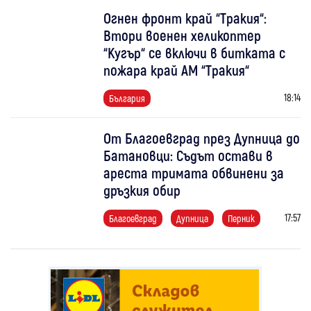
Огнен фронт край “Тракия“:
Втори военен хеликоптер
“Кугър“ се включи в битката с
пожара край АМ “Тракия“
18:14
България
От Благоевград през Дупница до
Батановци: Съдът остави в
ареста тримата обвинени за
дръзкия обир
17:57
Благоевград
Дупница
Перник