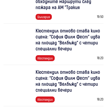
обходните маршрути след
пожара на АМ "Тракия
19:50
България
Кюстендил отново става кино
сцена: “София Филм Фест“ идва
на площад “Велбъжд“ с четири
специални вечери
18:20
Кюстендил
Кюстендил отново става кино
сцена: “София Филм Фест“ идва
на площад “Велбъжд“ с четири
специални вечери
18:20
Кюстендил