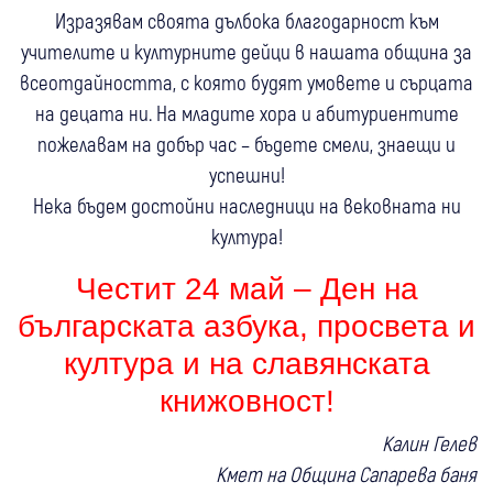
Изразявам своята дълбока благодарност към
учителите и културните дейци в нашата община за
всеотдайността, с която будят умовете и сърцата
на децата ни. На младите хора и абитуриентите
пожелавам на добър час – бъдете смели, знаещи и
успешни!
Нека бъдем достойни наследници на вековната ни
култура!
Честит 24 май – Ден на
българската азбука, просвета и
култура и на славянската
книжовн
ост!
Калин Гелев
Кмет на Община Сапарева баня