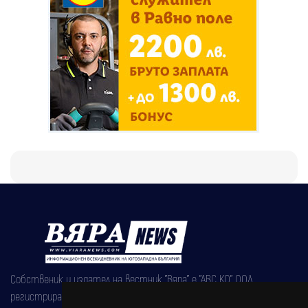
Собственик и издател на вестник "Вяра" е "АВС КО" ООД,
регистрирана на 08.05.2002 година.