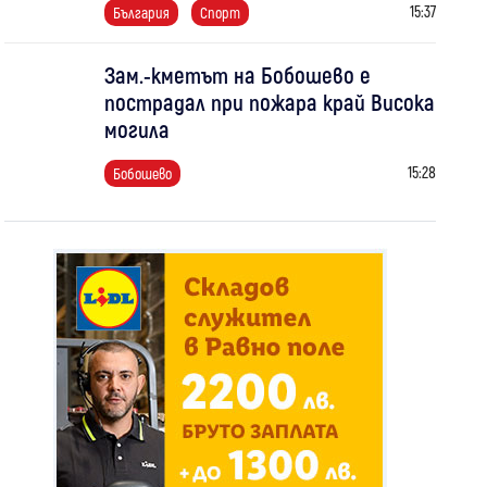
15:37
България
Спорт
Зам.-кметът на Бобошево е
пострадал при пожара край Висока
могила
15:28
Бобошево