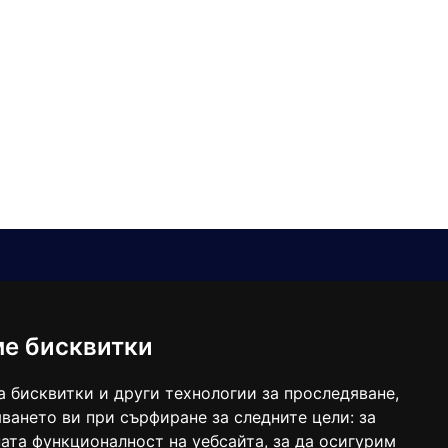
Е-мейл
Следвайте ни:
viaranews@gmail.com
balgarkanews@gmail.com
ме бисквитки
viara_reklama@mail.bg
а бисквитки и други технологии за проследяване,
ването ви при сърфиране за следните цели:
за
ата функционалност на уебсайта
,
за да осигурим