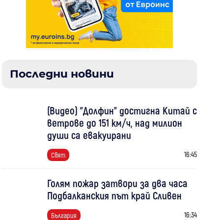
Последни новини
(Видео) "Долфин" достигна Китай с
ветрове до 151 км/ч, над милион
души са евакуирани
16:45
Свят
Голям пожар затвори за два часа
Подбалканския път край Сливен
16:34
България