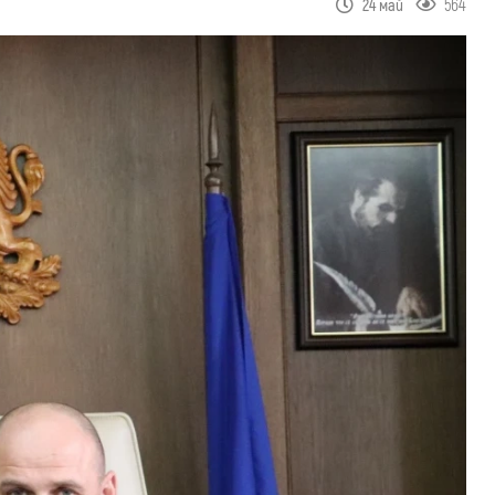
564
24 май