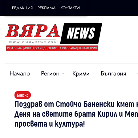
РЕДАКЦИЯ
РЕКЛАМА
КОНТАКТИ
Начало
Регион
Крими
България
Банско
Поздрав от Стойчо Баненски кмет н
Деня на светите братя Кирил и Мет
просвета и култура!