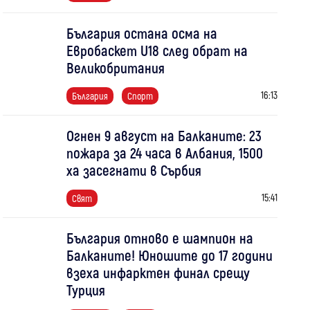
България остана осма на
Евробаскет U18 след обрат на
Великобритания
16:13
България
Спорт
Огнен 9 август на Балканите: 23
пожара за 24 часа в Албания, 1500
ха засегнати в Сърбия
15:41
Свят
България отново е шампион на
Балканите! Юношите до 17 години
взеха инфарктен финал срещу
Турция