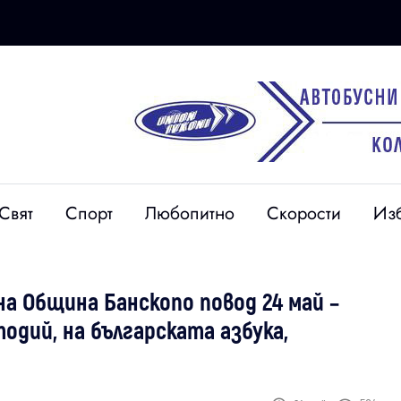
Свят
Спорт
Любопитно
Скорости
Из
а Община Банскопо повод 24 май –
одий, на българската азбука,