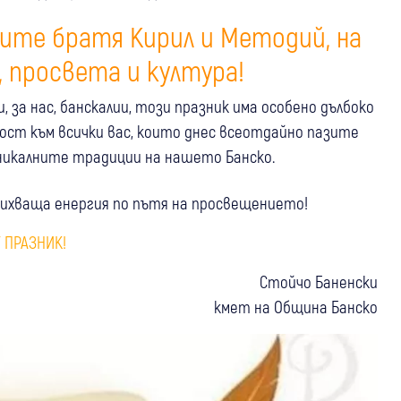
тите братя Кирил и Методий, на
, просвета и култура!
 за нас, банскалии, този празник има особено дълбоко
ост към всички вас, които днес всеотдайно пазите
уникалните традиции на нашето Банско.
тихваща енергия по пътя на просвещението!
 ПРАЗНИК!
Стойчо Баненски
кмет на Община Банско