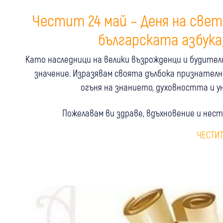
Честит 24 май – Деня на све
българската азбука
Като наследници на велики възрожденци и будители,
значение. Изразявам своята дълбока признателн
огъня на знанието, духовността и 
Пожелавам ви здраве, вдъхновение и нес
ЧЕСТИТ