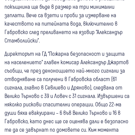
покъщнина ще бъде в размер на три минимални
заплати. Вече са взети и проби за измерване на
качеството на питейната вода, включително в
Габровско след преливането на язовир “Александър
Стамболийски”.
Директорът на ГД “Пожарна безопасност и защита
на населението“ главен комисар Александър Джартов
съобщи, че през денонощието най-много сигнали за
отводняване са получени в Габровска област (61
сигнала, главно в Севлиево и Дряново), следвана от
Велико Търново с 39 и Ловеч с 31 сигнала. Извършени са
няколко рискови спасителни операции. Общо 22-ма
души бяха евакуирани – 6 във Велико Търново и 16 в
Габровско, като днес ще се оценява дали е безопасно
те да се завърнат по домовете си. Към момента