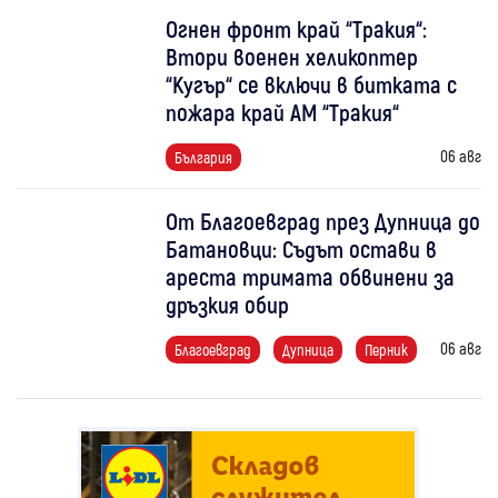
Огнен фронт край “Тракия“:
Втори военен хеликоптер
“Кугър“ се включи в битката с
пожара край АМ “Тракия“
06 авг
България
От Благоевград през Дупница до
Батановци: Съдът остави в
ареста тримата обвинени за
дръзкия обир
06 авг
Благоевград
Дупница
Перник