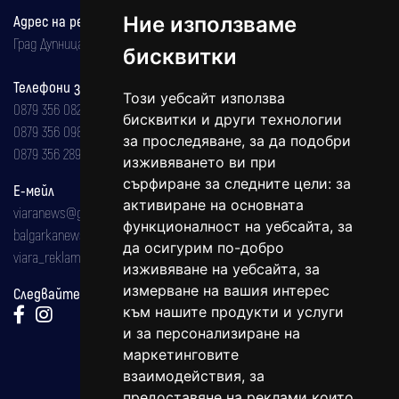
Адрес на редакцията
Ние използваме
Град Дупница, ул.''Христо Ботев" 43
бисквитки
Телефони за реклама и абонаменти
Този уебсайт използва
0879 356 082
бисквитки и други технологии
0879 356 098
за проследяване, за да подобри
0879 356 289
изживяването ви при
сърфиране за следните цели:
за
Е-мейл
активиране на основната
viaranews@gmail.com
функционалност на уебсайта
,
за
balgarkanews@gmail.com
да осигурим по-добро
viara_reklama@mail.bg
изживяване на уебсайта
,
за
измерване на вашия интерес
Следвайте ни:
към нашите продукти и услуги
и за персонализиране на
маркетинговите
взаимодействия
,
за
предоставяне на реклами които