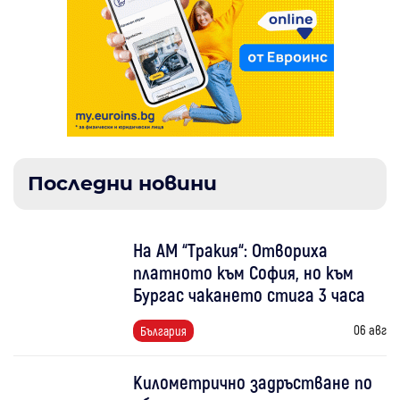
Последни новини
На АМ “Тракия“: Отвориха
платното към София, но към
Бургас чакането стига 3 часа
06 авг
България
Километрично задръстване по