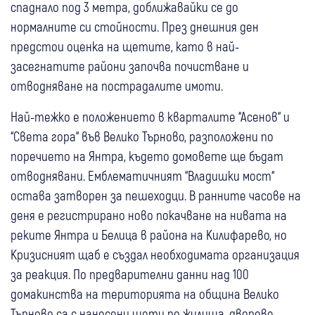
спаднало под 3 метра, доближавайки се до
нормалните си стойности. През днешния ден
предстои оценка на щетите, като в най-
засегнатите райони започва почистване и
отводняване на пострадалите имоти.
Най-тежко е положението в кварталите “Асенов“ и
“Света гора“ във Велико Търново, разположени по
поречието на Янтра, където домовете ще бъдат
отводнявани. Емблематичният “Владишки мост“
остава затворен за пешеходци. В ранните часове на
деня е регистрирано ново покачване на нивата на
реките Янтра и Белица в района на Килифарево, но
Кризисният щаб е създал необходимата организация
за реакция. По предварителни данни над 100
домакинства на територията на община Велико
Търново са с нанесени щети по жилища, дворове,