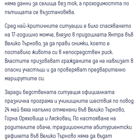
няма данни за селища без ток, а проходимостта по
пътищата се възстановява.
Сред най-критичните ситуации е било спасяването
на 17-годишно момче, влязло в придошлата Янтра във
Велико Търново, за да прави снимки, което е
поставило живота си в непосредствен риск.
Властите призовават гражданите да не навлизат в
опасни участъци и да проверяват предварително
маршрутите си.
Заради бедствената ситуация официалната
празнична програма и училищните шествия по повод
24 май бяха напълно отменени във Велико Търново,
Горна Оряховица и Лясковец. По настояване на
родителите обаче, традиционните абитуриентски
дефилета във Велико Търново няма да бъдат