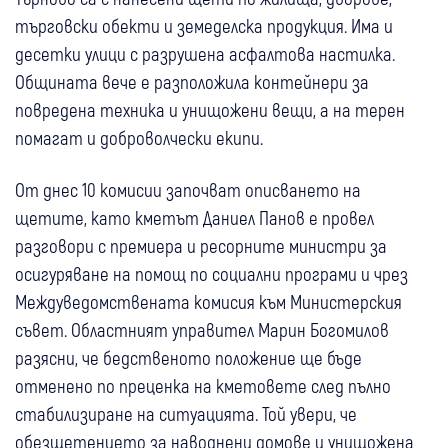
търговски обекти и земеделска продукция. Има и
десетки улици с разрушена асфалтова настилка.
Общината вече е разположила контейнери за
повредена техника и унищожени вещи, а на терен
помагат и доброволчески екипи.
От днес 10 комисии започват описването на
щетите, като кметът Даниел Панов е провел
разговори с премиера и ресорните министри за
осигуряване на помощ по социални програми и чрез
Междуведомствената комисия към Министерския
съвет. Областният управител Марин Богомилов
разясни, че бедственото положение ще бъде
отменено по преценка на кметовете след пълно
стабилизиране на ситуацията. Той увери, че
обезщетението за наводнени домове и унищожена