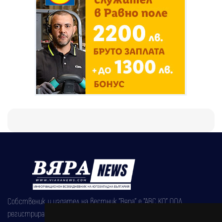
Собственик и издател на вестник "Вяра" е "АВС КО" ООД,
регистрирана на 08.05.2002 година.