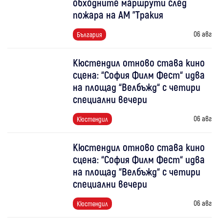
обходните маршрути след
пожара на АМ "Тракия
06 авг
България
Кюстендил отново става кино
сцена: “София Филм Фест“ идва
на площад “Велбъжд“ с четири
специални вечери
06 авг
Кюстендил
Кюстендил отново става кино
сцена: “София Филм Фест“ идва
на площад “Велбъжд“ с четири
специални вечери
06 авг
Кюстендил