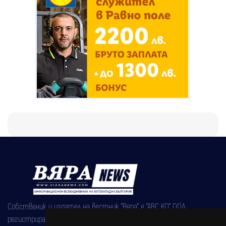
Собственик и издател на вестник "Вяра" е "АВС КО" ООД,
регистрирана на 08.05.2002 година.