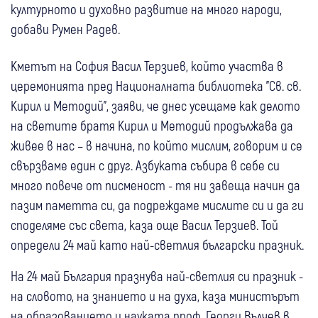
културното и духовно развитие на много народи,
добави Румен Радев.
Кметът на София Васил Терзиев, който участва в
церемонията пред Националната библиотека "Св. св.
Кирил и Методий", заяви, че днес усещаме как делото
на светите братя Кирил и Методий продължава да
живее в нас – в начина, по който мислим, говорим и се
свързваме един с друг. Азбуката събира в себе си
много повече от писменост - тя ни завеща начин да
пазим паметта си, да подреждаме мислите си и да ги
споделяме със света, каза още Васил Терзиев. Той
определи 24 май като най-светлия български празник.
На 24 май България празнува най-светлия си празник -
на словото, на знанието и на духа, каза министърът
на образованието и науката проф. Георги Вълчев в