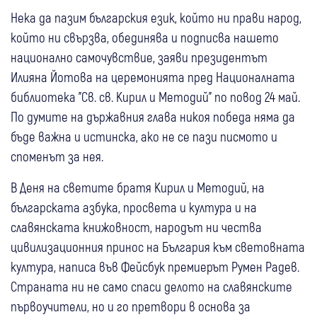
Нека да пазим българския език, който ни прави народ,
който ни свързва, обединява и подписва нашето
национално самочувствие, заяви президентът
Илияна Йотова на церемонията пред Националната
библиотека "Св. св. Кирил и Методий" по повод 24 май.
По думите на държавния глава никоя победа няма да
бъде важна и истинска, ако не се пази писмото и
споменът за нея.
В Деня на светите братя Кирил и Методий, на
българската азбука, просвета и култура и на
славянската книжовност, народът ни чества
цивилизационния принос на България към световната
култура, написа във Фейсбук премиерът Румен Радев.
Страната ни не само спаси делото на славянските
първоучители, но и го претвори в основа за