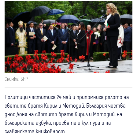
Снимка: БНР
Политици честитиха 24 май и припомниха делото на
светите братя Кирил и Методий. България чества
днес Деня на светите братя Кирил и Методий, на
българската азбука, просвета и култура и на
славянската книжовност.