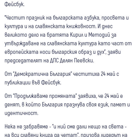
Фейсбук.
"Честит празник на българската азбука, просвета и
култура и на славянската книжовност. И днес
великото дело на братята Кирил и Методий за
утвърждаване на славянската култура като част от
европейската носи българския образ и дух", заяви
председателят на ДПС Делян Пеевски.
От "Демократична България" честитиха 24 май с
публикации във Фейсбук.
От "Продължаваме промяната" заявиха, че 24 май е
денят, в който България празнува своя език, памет и
идентичност.
Нека не забравяме - "и ний сме дали нещо на света -
на вси славяни книга да четат", призова лидерът на