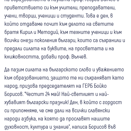
приветствието си към учители, преподаватели,
учени, творци, ученици и студенти. Това е ден, в
който отдаваме почит към делото на светите
братя Кирил и Методий, към техните ученици и към
всички онези поколения българи, които са съхранили и
предали силата на буквите, на просветата и на
книжовността, добави проф. Вълчев.
Да пазим силата на българското слово и уважението
към образованието, защото те ни съхраняват като
народ, призова председателят на ГЕРБ Бойко
Борисов. "Честит 24 май! Най-светлият и най-
хубавият български празник! Ден, в който с гордост
си припомняме, че сме дали на всички славянски
народи азбука, на която да прославят нашите
духовност, култура и знание", написа Борисов във