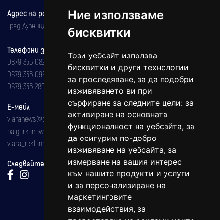
Адрес на редакцията
Ние използваме
Град Дупница, ул.''Христо Ботев" 43
бисквитки
Телефони за реклама и абонаменти
Този уебсайт използва
0879 356 082
бисквитки и други технологии
0879 356 098
за проследяване, за да подобри
0879 356 289
изживяването ви при
сърфиране за следните цели:
за
Е-мейл
активиране на основната
viaranews@gmail.com
функционалност на уебсайта
,
за
balgarkanews@gmail.com
да осигурим по-добро
viara_reklama@mail.bg
изживяване на уебсайта
,
за
измерване на вашия интерес
Следвайте ни:
към нашите продукти и услуги
и за персонализиране на
маркетинговите
взаимодействия
,
за