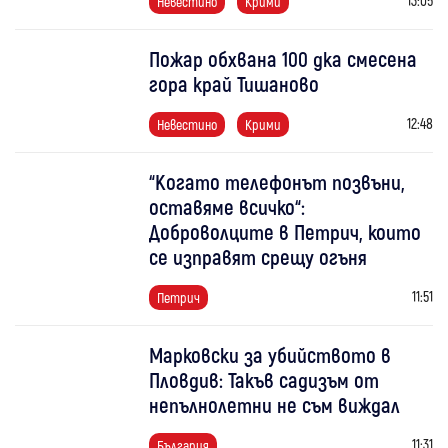
Невестино
Крими
Пожар обхвана 100 дка смесена
гора край Тишаново
12:48
Невестино
Крими
“Когато телефонът позвъни,
оставяме всичко“:
Доброволците в Петрич, които
се изправят срещу огъня
11:51
Петрич
Марковски за убийството в
Пловдив: Такъв садизъм от
непълнолетни не съм виждал
11:31
България