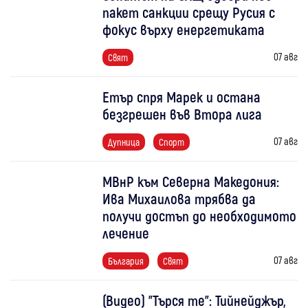
пакет санкции срещу Русия с
фокус върху енергетиката
07 авг
Свят
Етър спря Марек и остана
безгрешен във Втора лига
07 авг
Дупница
Спорт
МВнР към Северна Македония:
Ива Михаилова трябва да
получи достъп до необходимото
лечение
07 авг
България
Свят
(Видео) "Търся те": Тийнейджър,