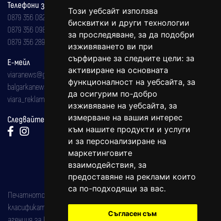
Телефони за реклама и абонаменти
Този уебсайт използва
0879 356 082
бисквитки и други технологии
0879 356 098
за проследяване, за да подобри
0879 356 289
изживяването ви при
сърфиране за следните цели:
за
Е-мейл
активиране на основната
viaranews@gmail.com
функционалност на уебсайта
,
за
balgarkanews@gmail.com
да осигурим по-добро
viara_reklama@mail.bg
изживяване на уебсайта
,
за
измерване на вашия интерес
Следвайте ни:
към нашите продукти и услуги
и за персонализиране на
маркетинговите
взаимодействия
,
за
предоставяне на реклами които
са по-подходящи за вас
.
Печатното издание на вестника е регистрирано в националния
класификатор на печатните издания (Българска национална
Съгласен съм
агенция за ISSN) под номер: ISSN 1312-4722.