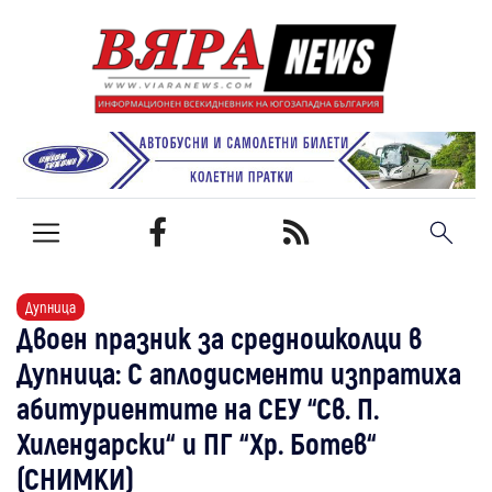
Дупница
Двоен празник за средношколци в
Дупница: С аплодисменти изпратиха
абитуриентите на СЕУ “Св. П.
Хилендарски“ и ПГ “Хр. Ботев“
(СНИМКИ)