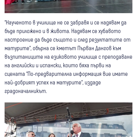
“Наученото в училище не се забравя и се надявам да
бъде приложено и в живота. Надявам се хубавото
настроение да бъде същото и след резултатите от
матурите“, обърна се кметът Първан Дангов към
възпитаниците на езиковото училище с преподаване
на английски и испански, които бяха първи на
сцената “По-предварителна информация вие имате
най-добрият успех на матурите“, издаде
градоначалникът.