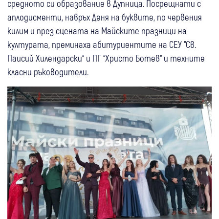
средното си образование в Дупница. Посрещнати с
аплодисменти, навръх Деня на буквите, по червения
килим и през сцената на Майските празници на
културата, преминаха абитуриентите на СЕУ “Св.
Паисий Хилендарски“ и ПГ “Христо Ботев“ и техните
класни ръководители.