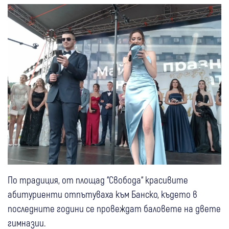
По традиция, от площад “Свобода“ красивите
абитуриенти отпътуваха към Банско, където в
последните години се провеждат баловете на двете
гимназии.