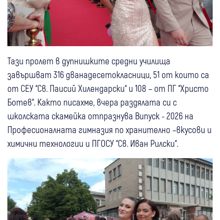
Тази пролет в дупнишките средни училища
завършват 316 дванадесетокласници, 51 от които са
от СЕУ “Св. Паисий Хилендарски“ и 108 – от ПГ “Христо
Ботев“. Както писахме, вчера раздялата си с
школската скамейка отпразнува Випуск - 2026 на
Професионалната гимназия по хранително –вкусови и
химични технологии и ПГОСУ “Св. Иван Рилски“.