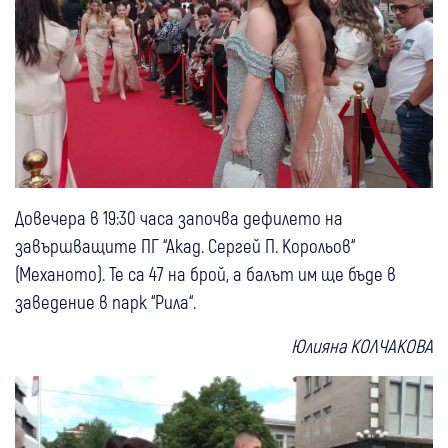
Довечера в 19:30 часа започва дефилето на
завършващите ПГ “Акад. Сергей П. Корольов“
(Механото). Те са 47 на брой, а балът им ще бъде в
заведение в парк “Рила“.
Юлияна КОЛЧАКОВА