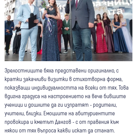
Зрелостниците бяха представени оригинално, с
кратки закачливи визитки в стихотворна форма,
показващи индивидуалността на всеки от тях. Това
вдигна градуса на настроението на вече бившите
ученици и дошлите да ги изпратят - родители,
учители, близки. Емоциите на абитуриентите
провокира и кметът Дангов - с от правения към
някои от тях въпроса какви искат да станат.