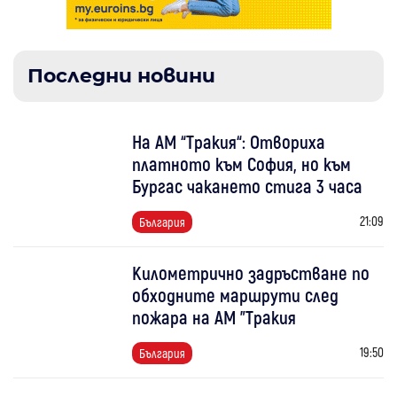
Последни новини
На АМ “Тракия“: Отвориха
платното към София, но към
Бургас чакането стига 3 часа
21:09
България
Километрично задръстване по
обходните маршрути след
пожара на АМ "Тракия
19:50
България