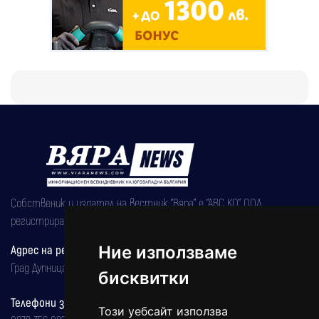
Собственик и издател на вестник "Вяра" е "АВС КО" ООД,
регистрирана на 08.05.2002 година.
Ние използваме
Адрес на редакцията
Град Дупница, ул.''Христо Ботев" 43
бисквитки
Телефони за реклама и абонаменти
Този уебсайт използва