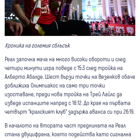
Хроника на големия сблъсък
Реал започна мача на много високи обороти и след
четири минути игра поведе с 15:3 след тройка на
Алберто Абалде. Шест бързи точки на Везенков обаче
доближиха Олимпиакос на само три точки
изоставане, преди нова тройка на Трей Лайлс да
изведе испанците напред с 18:12. До края на първата
четвърт “кралският клуб“ задържа аванса си при 26:19.
В началото на втората част преднината на Реал
стана двуцифрена, което подейства като сигнална