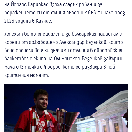
на Йоргос Барцокас взеха сладък реванш за
поражението си от същия съперник във финала през
2023 година в Каунас.
Успехът бе по-специален и за българския национал с
корени от гр.Бобощемо Александър Везенков, който
вече спечели всички значими отличия в европейския
баскетбол с екипа на Олимпиакос. Везенков завърши
мача с 12 точки и 4 борби, като се развихри в най-
критичния момент.