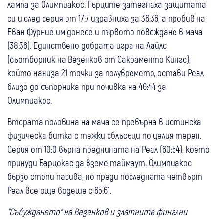
лампа за Олимпиакос. Гърците затегнаха защитата
си и след серия от 17:7 изравниха за 36:36, а пробив на
Еван Фурние им донесе и първото повеждане в мача
(38:36). Единствено добрата игра на Лайлс
(съотборник на Везенков от Сакраменто Кингс),
който наниза 21 точки за полувремето, остави Реал
близо до съперника при почивка на 46:44 за
Олимпиакос.
Втората половина на мача се превърна в истинска
физическа битка с тежки сблъсъци по целия терен.
Серия от 10:0 върна преднината на Реал (60:54), което
принуди Барцокас да вземе таймаут. Олимпиакос
бързо стопи пасива, но преди последната четвърт
Реал все още водеше с 65:61.
“Събуждането“ на Везенков и златните финални