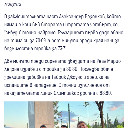
минути
В заключителната част Александър Везенков, който
нямаше кош във втората и третата четвърт, се
“събуди“ точно навреме. Българинът първо даде аванс
на тима си за 70:69, а пет минути преди края наниза
безмилостна тройка за 73:71.
Две минути преди сирената звездата на Реал Марио
Хезоня изравни с тройка за 80:80. Последва обаче
зрелищна забивка на Тайрик Джоунс и грешка на
испанците в нападение. С точни изпълнения от
наказателната линия Олимпиакос дръпна с 88:80.