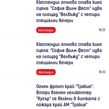
Кюстендил отново става кино
сцена: “София Филм Фест“ идва
на площад “Велбъжд“ с четири
специални вечери
18:20
Кюстендил
Кюстендил отново става кино
сцена: “София Филм Фест“ идва
на площад “Велбъжд“ с четири
специални вечери
18:20
Кюстендил
Огнен фронт край “Тракия“:
Втори военен хеликоптер
“Кугър“ се включи в битката с
пожара край АМ “Тракия“