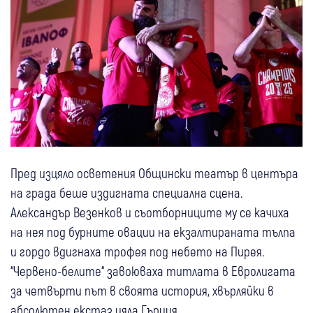
Пред изцяло осветения Общински театър в центъра
на града беше издигната специална сцена.
Александър Везенков и съотборниците му се качиха
на нея под бурните овации на екзалтираната тълпа
и гордо вдигнаха трофея под небето на Пирея.
“Червено-белите“ завоюваха титлата в Евролигата
за четвърти път в своята история, хвърляйки в
абсолютен екстаз цяла Гърция.