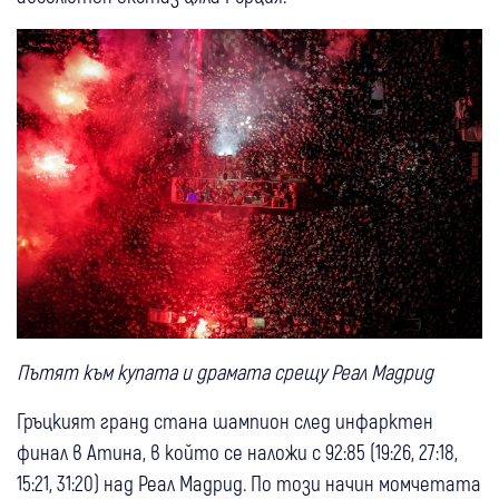
Пътят към купата и драмата срещу Реал Мадрид
Гръцкият гранд стана шампион след инфарктен
финал в Атина, в който се наложи с 92:85 (19:26, 27:18,
15:21, 31:20) над Реал Мадрид. По този начин момчетата