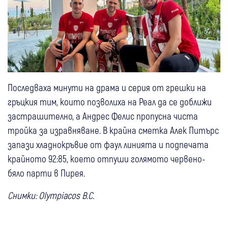
Последваха минути на драма и серия от грешки на
гръцкия тим, които позволиха на Реал да се доближи
застрашително, а Андрес Фелис пропусна чиста
тройка за изравняване. В крайна сметка Алек Питърс
запази хладнокръвие от фаул линията и подпечата
крайното 92:85, което отпуши голямото червено-
бяло парти в Пирея.
Снимки: Olympiacos B.C.
21:09
България
На АМ “Тракия“: Отвориха платното към