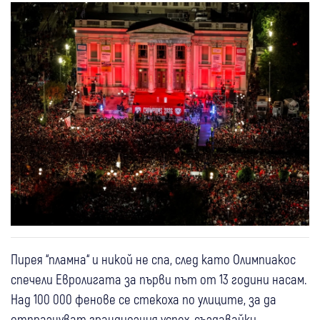
Пирея “пламна“ и никой не спа, след като Олимпиакос
спечели Евролигата за първи път от 13 години насам.
Над 100 000 фенове се стекоха по улиците, за да
отпразнуват грандиозния успех, създавайки