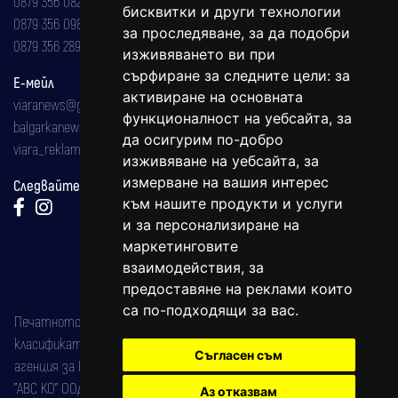
0879 356 082
бисквитки и други технологии
0879 356 098
за проследяване, за да подобри
0879 356 289
изживяването ви при
сърфиране за следните цели:
за
Е-мейл
активиране на основната
viaranews@gmail.com
функционалност на уебсайта
,
за
balgarkanews@gmail.com
да осигурим по-добро
viara_reklama@mail.bg
изживяване на уебсайта
,
за
измерване на вашия интерес
Следвайте ни:
към нашите продукти и услуги
и за персонализиране на
маркетинговите
взаимодействия
,
за
предоставяне на реклами които
са по-подходящи за вас
.
Печатното издание на вестника е регистрирано в националния
класификатор на печатните издания (Българска национална
Съгласен съм
агенция за ISSN) под номер: ISSN 1312-4722.
"АВС КО" ООД е притежател на марката: Вяра информационен
Аз отказвам