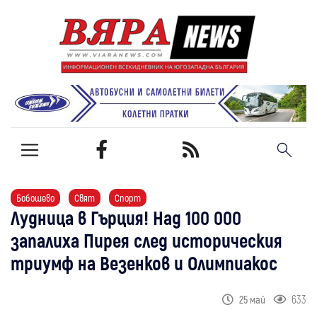
Бобошево
Свят
Спорт
Лудница в Гърция! Над 100 000
запалиха Пирея след историческия
триумф на Везенков и Олимпиакос
633
25 май