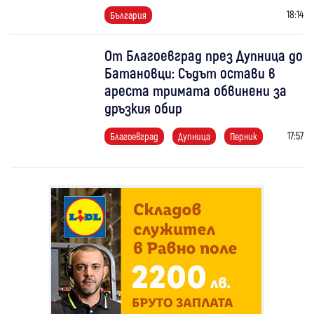
18:14
България
От Благоевград през Дупница до
Батановци: Съдът остави в
ареста тримата обвинени за
дръзкия обир
17:57
Благоевград
Дупница
Перник