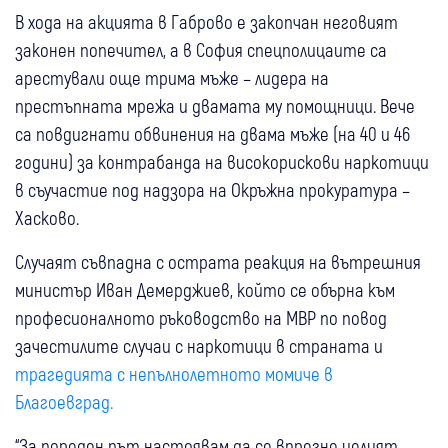
В хода на акцията в Габрово е закопчан неговият
законен попечител, а в София спецполицаите са
арестували още трима мъже – лидера на
престъпната мрежа и двамата му помощници. Вече
са повдигнати обвинения на двама мъже (на 40 и 46
години) за контрабанда на високорискови наркотици
в съучастие под надзора на Окръжна прокуратура –
Хасково.
Случаят съвпадна с острата реакция на вътрешния
министър Иван Демерджиев, който се обърна към
професионалното ръководство на МВР по повод
зачестилите случаи с наркотици в страната и
трагедията с непълнолетното момиче в
Благоевград.
“За пореден път настоявам да се впрегне целият