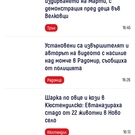
издирването на Марти, с
демонстрация пред деца във
Велковци
16:45
Трън
Установени са извършителят и
авторът на видеото с насилие
над момче в Радомир, съобщиха
от полицията
16:26
Радомир
Шарка по овце и кози в
Кюстендилско: Евтаназираха
стадо от 22 животни в Ново
село
16:13
Кюстендил