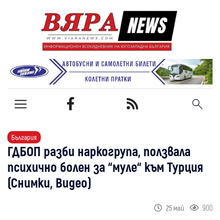
България
ГДБОП разби наркогрупа, ползвала
психично болен за “муле“ към Турция
(Снимки, Видео)
900
25 май