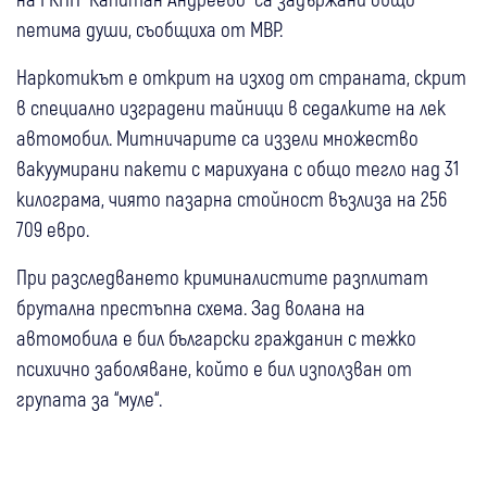
петима души, съобщиха от МВР.
Наркотикът е открит на изход от страната, скрит
в специално изградени тайници в седалките на лек
автомобил. Митничарите са иззели множество
вакуумирани пакети с марихуана с общо тегло над 31
килограма, чиято пазарна стойност възлиза на 256
709 евро.
При разследването криминалистите разплитат
брутална престъпна схема. Зад волана на
автомобила е бил български гражданин с тежко
психично заболяване, който е бил използван от
групата за “муле“.