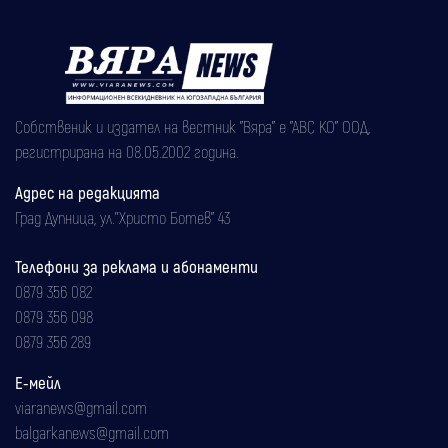
Собственик и издател на вестник "Вяра" е "АВС КО" ООД,
регистрирана на 08.05.2002 година.
Адрес на редакцията
Град Дупница, ул.''Христо Ботев" 43
Телефони за реклама и абонаменти
0879 356 082
0879 356 098
0879 356 289
Е-мейл
viaranews@gmail.com
balgarkanews@gmail.com