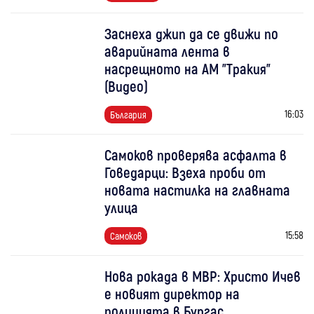
Заснеха джип да се движи по
аварийната лента в
насрещното на АМ "Тракия"
(Видео)
16:03
България
Самоков проверява асфалта в
Говедарци: Взеха проби от
новата настилка на главната
улица
15:58
Самоков
Нова рокада в МВР: Христо Ичев
е новият директор на
полицията в Бургас