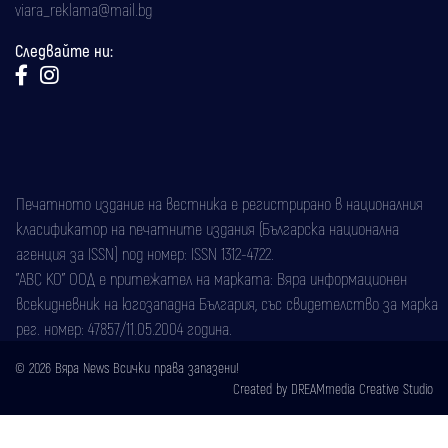
viara_reklama@mail.bg
Следвайте ни:
Печатното издание на вестника е регистрирано в националния
класификатор на печатните издания (Българска национална
агенция за ISSN) под номер: ISSN 1312-4722.
"АВС КО" ООД е притежател на марката: Вяра информационен
всекидневник на югозападна България, със свидетелство за марка
рег. номер: 47857/11.05.2004 година.
© 2026 Вяра News Всички права запазени!
Created by
DREAMmedia Creative Studio