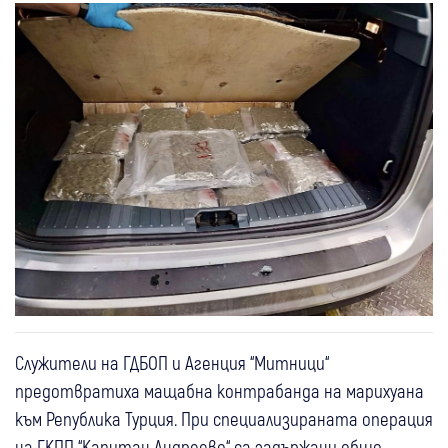
Служители на ГДБОП и Агенция “Митници“
предотвратиха мащабна контрабанда на марихуана
към Република Турция. При специализираната операция
на ГКПП “Капитан Андреево“ са задържани общо