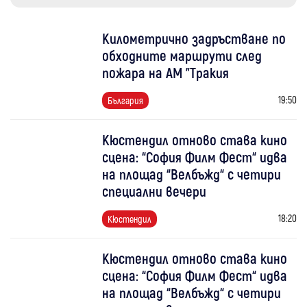
Километрично задръстване по
обходните маршрути след
пожара на АМ "Тракия
19:50
България
Кюстендил отново става кино
сцена: “София Филм Фест“ идва
на площад “Велбъжд“ с четири
специални вечери
18:20
Кюстендил
Кюстендил отново става кино
сцена: “София Филм Фест“ идва
на площад “Велбъжд“ с четири