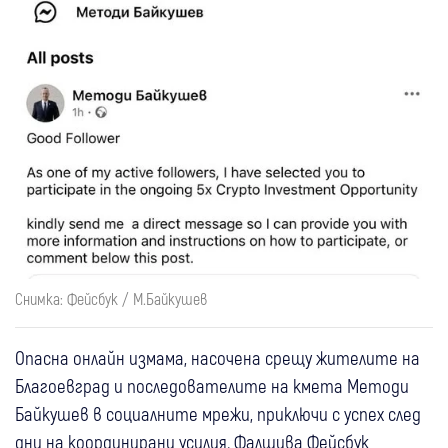
Снимка: Фейсбук / М.Байкушев
Опасна онлайн измама, насочена срещу жителите на
Благоевград и последователите на кмета Методи
Байкушев в социалните мрежи, приключи с успех след
дни на координирани усилия. Фалшива Фейсбук