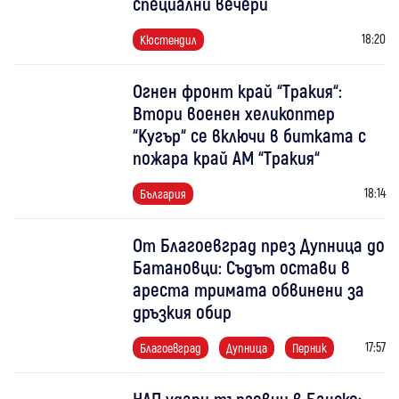
специални вечери
18:20
Кюстендил
Огнен фронт край “Тракия“:
Втори военен хеликоптер
“Кугър“ се включи в битката с
пожара край АМ “Тракия“
18:14
България
От Благоевград през Дупница до
Батановци: Съдът остави в
ареста тримата обвинени за
дръзкия обир
17:57
Благоевград
Дупница
Перник
НАП удари търговци в Банско: