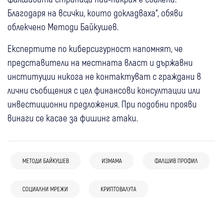
Благодаря на всички, които докладваха“, обяви
облекчено Методи Байкушев.
Експертите по киберсигурност напомнят, че
представители на местната власт и държавни
институции никога не контактуват с граждани в
лични съобщения с цел финансови консултации или
инвестиционни предложения. При подобни прояви
винаги се касае за фишинг атаки.
МЕТОДИ БАЙКУШЕВ
ИЗМАМА
ФАЛШИВ ПРОФИЛ
05 авг
Перник
Крими
05 авг
България
05 авг
Свят
Полицията в Перник по сигнали в
Полицията и ДФЗ разкриха роднинска
Застреляха мексикански инфлуенсър на
СОЦИАЛНИ МРЕЖИ
КРИПТОВАЛУТА
мрежата: Предотвратиха тормоз над
схема за измама с евросубсидии за 350
живо в ТикТок
04 авг
Благоевград
04 авг
България
психично болна жена и санкционираха
000 евро
Николай Денков избра Пирин за почивка:
Шофьор паркира джипа си на плажа в
шумни младежи