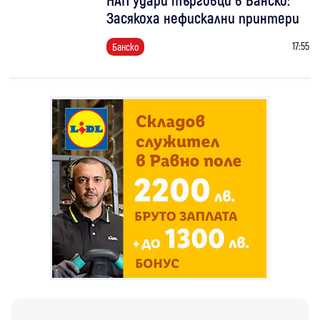
Засякоха нефискални принтери
17:55
Банско