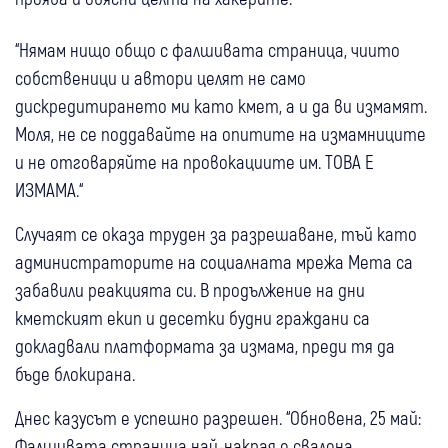
“Нямам нищо общо с фалшивата страница, чиито
собственици и автори целят не само
дискредитирането ми като кмет, а и да ви измамят.
Моля, не се поддавайте на опитите на измамниците
и не отговаряйте на провокациите им. ТОВА Е
ИЗМАМА.“
Случаят се оказа труден за разрешаване, тъй като
администраторите на социалната мрежа Мета са
забавили реакцията си. В продължение на дни
кметският екип и десетки будни граждани са
докладвали платформата за измама, преди тя да
бъде блокирана.
Днес казусът е успешно разрешен. “Обновена, 25 май:
Фалшивата страница най-накрая е свалена.