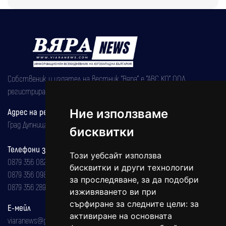
Собственик и издател на вестник "Вяра" е "АВС КО" ООД,
регистрирана на 08.05.2002 година.
Адрес на редакцията
Ние използваме
Град Дупница, ул.''Христо Ботев" 43
бисквитки
Телефони за реклама и абонаменти
Този уебсайт използва
0879 356 082
бисквитки и други технологии
0879 356 098
за проследяване, за да подобри
0879 356 289
изживяването ви при
сърфиране за следните цели:
за
Е-мейл
активиране на основната
viaranews@gmail.com