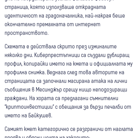
страница, която използваше открадната
идентичност на градоначалника, най-накрая беше
окончателно премахната от интернет
пространството.
Схемата е действала скрито през изминалите
няколко дни. Киберпрестъпници са създали дублиращ
профил, копирайки името на кмета и официалната му
профилна снимка. Веднага след това авторите на
страницата са започнали масирана атака на лични
съобщения в Месинджър срещу нищо неподозиращи
граждани. На хората са предлагани съмнителни
“криптоинвестиции“ с обещания за бързи печалби от
името на Байкушев.
Самият кмет категорично се разграничи от наглата
проява и обясни целта на хакерите: