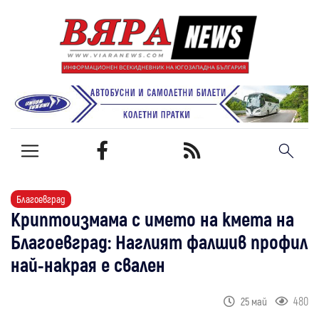
Благоевград
Криптоизмама с името на кмета на
Благоевград: Наглият фалшив профил
най-накрая е свален
480
25 май