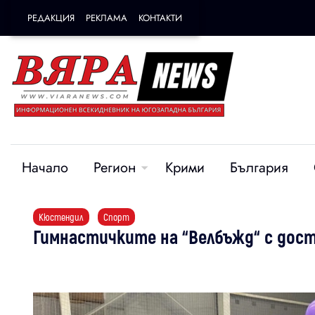
РЕДАКЦИЯ
РЕКЛАМА
КОНТАКТИ
Начало
Регион
Крими
България
Кюстендил
Спорт
Гимнастичките на “Велбъжд“ с дост