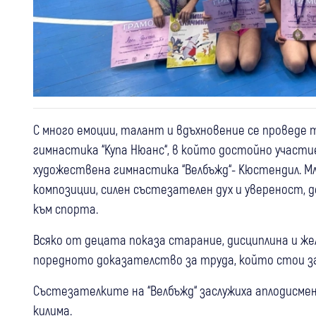
С много емоции, талант и вдъхновение се проведе
гимнастика “Купа Нюанс“, в който достойно участи
художествена гимнастика “Велбъжд“- Кюстендил. М
композиции, силен състезателен дух и увереност,
към спорта.
Всяко от децата показа старание, дисциплина и жел
поредното доказателство за труда, който стои з
Състезателките на “Велбъжд“ заслужиха аплодисме
килима.