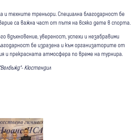
а и техните треньори. Специална благодарност бе
верие са важна част от пътя на всяко дете в спорта.
го вдъхновение, увереност, успехи и незабравими
лагодарност бе изразена и към организаторите от
ция и прекрасната атмосфера по време на турнира.
“Велбъжд“- Кюстендил