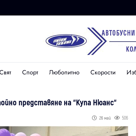
Свят
Спорт
Любопитно
Скорости
Из
ойно представяне на “Купа Нюанс“
506
26 май