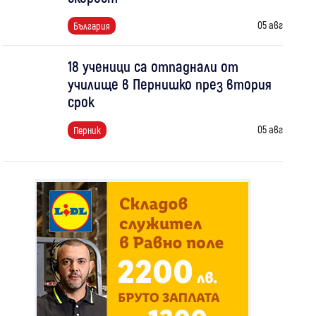
05 авг
България
18 ученици са отпаднали от
училище в Пернишко през втория
срок
05 авг
Перник