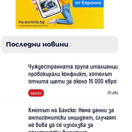
Последни новини
Чуждестранната група италианци
провокирали конфликт, хотелът
отчита щети за около 15 000 евро
05 авг
Банско
Кметът на Банско: Няма данни за
антисемитски инцидент, случаят
не бива да се използва за
политически внушения