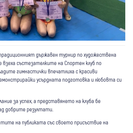
 традиционният държавен турнир по художествена
е взеха състезателките на Спортен клуб по
ладите гимнастички впечатлиха с красиви
 демонстрирайки усърдната подготовка и любовта си
ание за успех, а представянето на клуба бе
ад добрите резултати.
нтите на публиката със своето присъствие на