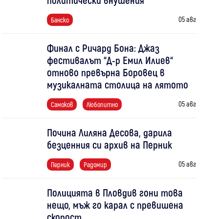
05 авг
Банско
Финал с Ричард Бона: Джаз
фестивалът “Д-р Емил Илиев“
отново превърна Боровец в
музикалната столица на лятото
05 авг
Самоков
Любопитно
Почина Лиляна Десова, дарила
безценния си архив на Перник
05 авг
Перник
Радомир
Полицията в Пловдив гони това
нещо, мъж го карал с превишена
скорост