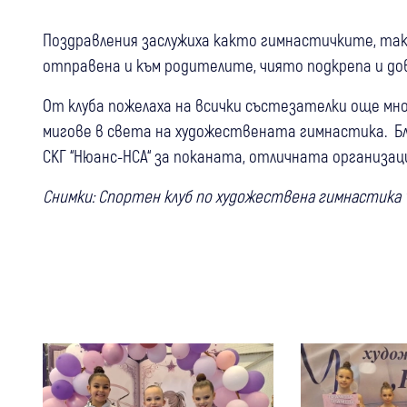
Поздравления заслужиха както гимнастичките, так
отправена и към родителите, чиято подкрепа и до
От клуба пожелаха на всички състезателки още мно
мигове в света на художествената гимнастика. Б
СКГ “Нюанс-НСА“ за поканата, отличната организа
Снимки: Спортен клуб по художествена гимнастика 