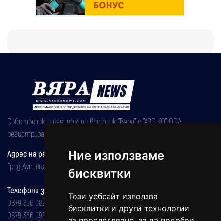
Собственик и издател на вестник "Вяра" е "АВС КО" ООД,
регистрирана на 08.05.2002 година.
Ние използваме
Адрес на редакцията
Град Дупница, ул.''Христо Ботев" 43
бисквитки
Телефони за реклама и абонаменти
Този уебсайт използва
0879 356 082
бисквитки и други технологии
0879 356 098
за проследяване, за да подобри