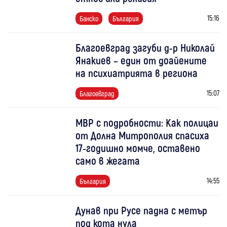
15:16
Банско
България
Благоевград загуби д-р Николай
Янакиев – един от доайените
на психиатрията в региона
15:07
Благоевград
МВР с подробности: Как полицаи
от Долна Митрополия спасиха
17-годишно момче, оставено
само в жегата
14:55
България
Дунав при Русе падна с метър
под кота нула