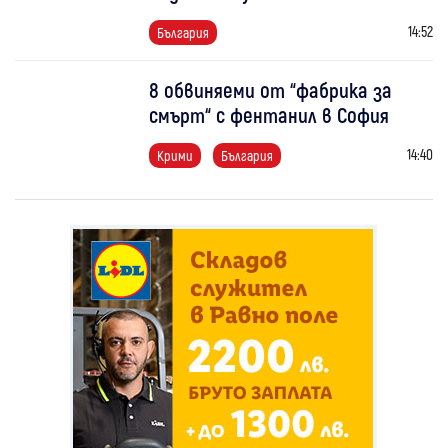
14:52
България
8 обвиняеми от “фабрика за
смърт“ с фентанил в София
14:40
Крими
България