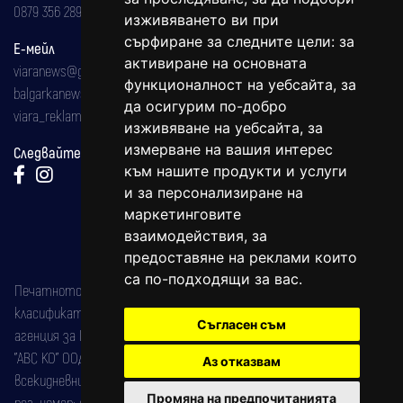
0879 356 289
изживяването ви при
сърфиране за следните цели:
за
Е-мейл
активиране на основната
viaranews@gmail.com
функционалност на уебсайта
,
за
balgarkanews@gmail.com
да осигурим по-добро
viara_reklama@mail.bg
изживяване на уебсайта
,
за
измерване на вашия интерес
Следвайте ни:
към нашите продукти и услуги
и за персонализиране на
маркетинговите
взаимодействия
,
за
предоставяне на реклами които
са по-подходящи за вас
.
Печатното издание на вестника е регистрирано в националния
класификатор на печатните издания (Българска национална
Съгласен съм
агенция за ISSN) под номер: ISSN 1312-4722.
"АВС КО" ООД е притежател на марката: Вяра информационен
Аз отказвам
всекидневник на югозападна България, със свидетелство за марка
Промяна на предпочитанията
рег. номер: 47857/11.05.2004 година.