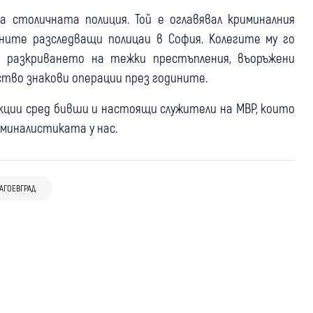
 столичната полиция. Той е оглавявал криминалния
ните разследващи полицаи в София. Колегите му го
 разкриването на тежки престъпления, въоръжени
ство знакови операции през годините.
кции сред бивши и настоящи служители на МВР, които
миналистиката у нас.
07 авг
Кюстендил
Крими
07 авг
Банско
Крими
Удар пред кръгово в Кюстендил: 76-
Мъж и две жени пострадаха при
АГОЕВГРАД
06 авг
Благоевград
Крими
годишен шофьор е в болница след
катастрофа на входа на Банско
Откриха близо 300 грама канабис в
катастрофа
къща в Петричко