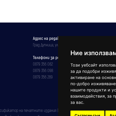
Адрес на редакцията
Град Дупница, ул.''Христо Ботев" 43
Ние използва
Телефони за реклама и абонаменти
0879 356 082
Този уебсайт използв
0879 356 098
за да подобри изживя
0879 356 289
активиране на основн
по-добро изживяване
нашите продукти и ус
взаимодействия
,
за 
за вас
.
фикатор на печатните издания (Българска национална агенция за ISSN)
Съгласен съм
Аз 