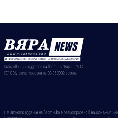
Собственик и издател на вестник "Вяра" е "АВС
КО" ООД, регистрирана на 08.05.2002 година.
Печатното издание на вестника е регистрирано в националния класи