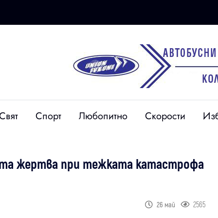
Свят
Спорт
Любопитно
Скорости
Из
ата жертва при тежката катастрофа
2565
26 май