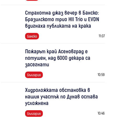
Страхотна джаз вечер в Банско:
Бразилското трио HII Trio и EVDN
вдигнаха публиката на крака
11:07
Банско
Пожарът край Асеновград е
потушен, над 6000 декара са
засегнати
10:59
България
Хидроложката обстановка в
нашия участък по Дунав остава
усложнена
10:46
България