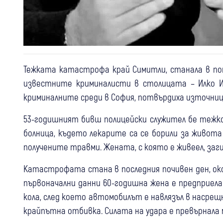
Тежката катастрофа край Симитли, станала в пон
известните криминалисти в столицата – Илко 
криминалните среди в София, потвърдиха източници
53-годишният бивш полицейски служител бе тежко
болница, където лекарите са се борили за живота 
получените травми. Жената, с която е живеел, за
Катастрофата стана в последния почивен ден, около
първоначални данни 60-годишна жена е предприела 
кола, след което автомобилът е навлязъл в насрещн
крайпътна отбивка. Силата на удара е превърнала