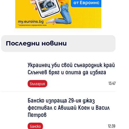
Последни новини
Украинец уби свой сънародник край
Слънчев бряг и опита да избяга
13:47
България
Банско изпраща 29-ия джаз
фестивал с Авишай Коен и Васил
Петров
12:39
Банско