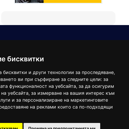
Е-мейл
Следвайте ни:
viaranews@gmail.com
balgarkanews@gmail.com
ме бисквитки
viara_reklama@mail.bg
а бисквитки и други технологии за проследяване,
ването ви при сърфиране за следните цели:
за
ата функционалност на уебсайта
,
за да осигурим
 на уебсайта
,
за измерване на вашия интерес към
луги и за персонализиране на маркетинговите
предоставяне на реклами които са по-подходящи
 под номер: ISSN 1312-4722.
отказвам
Промяна на предпочитанията ми