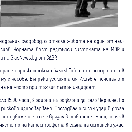
еделник следобед, е отнела живота на един от най-
Илиев. Черната вест разтърси системата на МВР и
 на GlasNews.bg от СДВР.
 ранен при жестокия сблъсък.Той е транспортиран в
му с часове. Въпреки усилията им Илиев е починал от
гина на място при тежкия пътен инцидент.
 15:00 часа ,в района на разклона за село Черниче. По
рисково изпреварване. Последвал е силен удар в друга
ото движение и се е врязал в товарен камион, спрял в
 мястото на катастрофата в сцена на истински ужас.