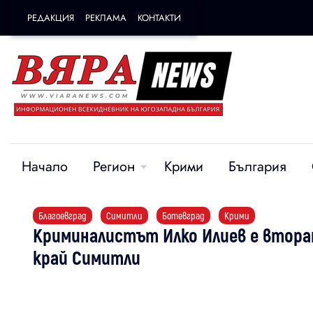
РЕДАКЦИЯ
РЕКЛАМА
КОНТАКТИ
Начало
Регион
Крими
България
Благоевград
Симитли
Ботевград
Крими
Криминалистът Илко Илиев е втор
край Симитли