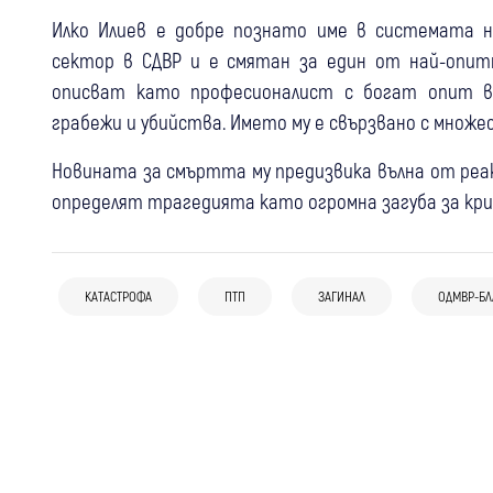
Илко Илиев е добре познато име в системата на
сектор в СДВР и е смятан за един от най-опит
описват като професионалист с богат опит в
грабежи и убийства. Името му е свързвано с множе
Новината за смъртта му предизвика вълна от реа
определят трагедията като огромна загуба за кри
08 авг
Дупница
Крими
07 авг
Благоевград
Крими
Мотоциклетист пострада при
КАТАСТРОФА
ПТП
ЗАГИНАЛ
ОДМВР-БЛ
06 авг
Разлог
Крими
Пиян и без книжка: 67-годишен
катастрофа в Дупница
Задържаха двама мъже в Разлог след
пострада с мотор край Катунци
открит канабис в автомобила им