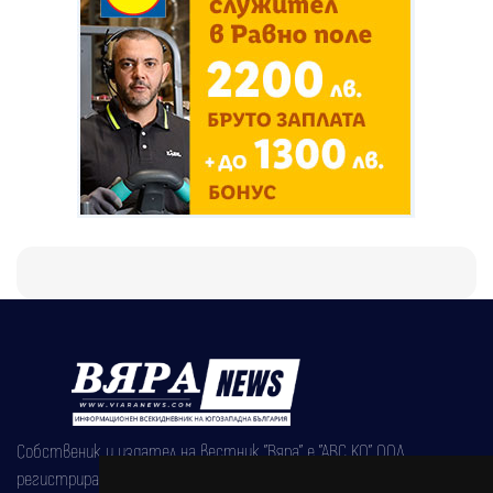
Собственик и издател на вестник "Вяра" е "АВС КО" ООД,
регистрирана на 08.05.2002 година.