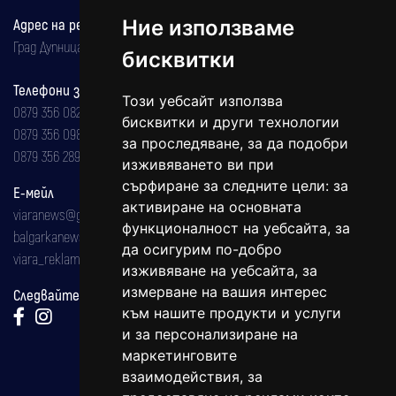
Ние използваме
Адрес на редакцията
Град Дупница, ул.''Христо Ботев" 43
бисквитки
Телефони за реклама и абонаменти
Този уебсайт използва
0879 356 082
бисквитки и други технологии
0879 356 098
за проследяване, за да подобри
0879 356 289
изживяването ви при
сърфиране за следните цели:
за
Е-мейл
активиране на основната
viaranews@gmail.com
функционалност на уебсайта
,
за
balgarkanews@gmail.com
да осигурим по-добро
viara_reklama@mail.bg
изживяване на уебсайта
,
за
измерване на вашия интерес
Следвайте ни:
към нашите продукти и услуги
и за персонализиране на
маркетинговите
взаимодействия
,
за