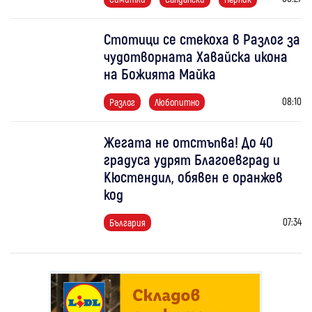
Стотици се стекоха в Разлог за
чудотворната Хавайска икона
на Божията Майка
08:10
Разлог
Любопитно
Жегата не отстъпва! До 40
градуса удрят Благоевград и
Кюстендил, обявен е оранжев
код
07:34
България