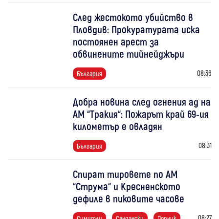
След жестокото убийство в
Пловдив: Прокуратурата иска
постоянен арест за
обвинените тийнейджъри
08:36
България
Добра новина след огнения ад на
АМ “Тракия“: Пожарът край 69-ия
километър е овладян
08:31
България
Спират тировете по АМ
“Струма“ и Кресненското
дефиле в пиковите часове
08:27
Симитли
Сандански
Перник