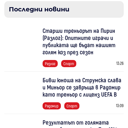
Последни новини
Старши треньорът на Пирин
(Разлог): Опитните играчи и
публиката ще бъдат нашият
голям коз през сезон
13:26
Разлог
Спорт
Бивш юноша на Струмска слава
и Миньор се завръща в Радомир
като треньор с лиценз UEFA B
13:09
Радомир
Спорт
Резултатът от голямата