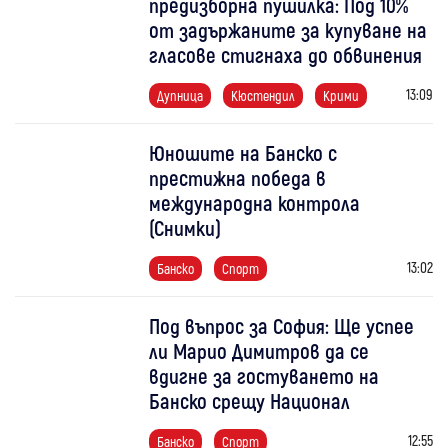
предизборна пушилка: Под 10%
от задържаните за купуване на
гласове стигнаха до обвинения
13:09
Дупница
Кюстендил
Крими
Юношите на Банско с
престижна победа в
международна контрола
(Снимки)
13:02
Банско
Спорт
Под въпрос за София: Ще успее
ли Марио Димитров да се
вдигне за гостуването на
Банско срещу Национал
12:55
Банско
Спорт