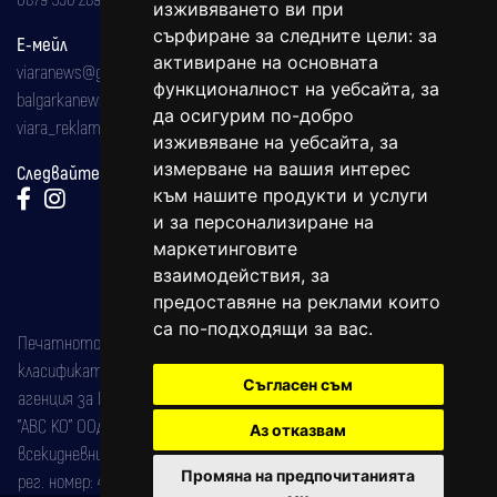
изживяването ви при
сърфиране за следните цели:
за
Е-мейл
активиране на основната
viaranews@gmail.com
функционалност на уебсайта
,
за
balgarkanews@gmail.com
да осигурим по-добро
viara_reklama@mail.bg
изживяване на уебсайта
,
за
измерване на вашия интерес
Следвайте ни:
към нашите продукти и услуги
и за персонализиране на
маркетинговите
взаимодействия
,
за
предоставяне на реклами които
са по-подходящи за вас
.
Печатното издание на вестника е регистрирано в националния
класификатор на печатните издания (Българска национална
Съгласен съм
агенция за ISSN) под номер: ISSN 1312-4722.
"АВС КО" ООД е притежател на марката: Вяра информационен
Аз отказвам
всекидневник на югозападна България, със свидетелство за марка
Промяна на предпочитанията
рег. номер: 47857/11.05.2004 година.