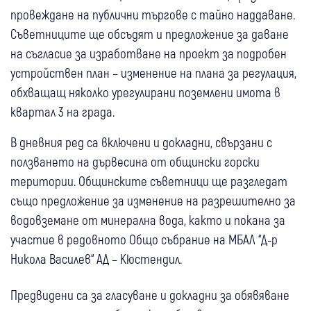
провеждане на публични търгове с тайно наддаване.
Съветниците ще обсъдят и предложение за даване
на съгласие за изработване на проект за подробен
устройствен план – изменение на плана за регулация,
обхващащ няколко урегулирани поземлени имота в
квартал 3 на града.
В дневния ред са включени и докладни, свързани с
ползването на дървесина от общински горски
територии. Общинските съветници ще разгледат
също предложение за изменение на разрешително за
водовземане от минерална вода, както и покана за
участие в редовното Общо събрание на МБАЛ “Д-р
Никола Василев“ АД – Кюстендил.
Предвидени са за гласуване и докладни за обявяване