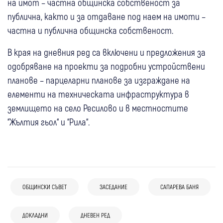
на имот – частна общинска собственост за
публична, както и за отдаване под наем на имоти –
частна и публична общинска собственост.
В края на дневния ред са включени и предложения за
одобряване на проекти за подробни устройствени
планове – парцеларни планове за изграждане на
елементи на техническата инфраструктура в
землището на село Ресилово и в местностите
“Жълтия гьол“ и “Рила“.
11:32
Кюстендил
Крими
ОБЩИНСКИ СЪВЕТ
ЗАСЕДАНИЕ
САПАРЕВА БАНЯ
Четири пожара гасиха огнеборците в
30 юли
Сандански
31 юли
Кюстендил
региона, автомобил е унищожен при
30 юли
Сандански
ДОКЛАДНИ
ДНЕВЕН РЕД
Напрежение в ОбС Сандански:
Безплатни и анонимни ХИВ тестове в
пожар в Сапарева баня