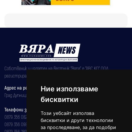
Собственик и издател на вестник "Вяра" е "АВС КО" ООД,
регистрирана на 08.05.2002 година.
Адрес на редакцията
Ние използваме
Град Дупница, ул.''Христо Ботев" 43
бисквитки
Телефони за реклама и абонаменти
Този уебсайт използва
0879 356 082
бисквитки и други технологии
0879 356 098
за проследяване, за да подобри
0879 356 289