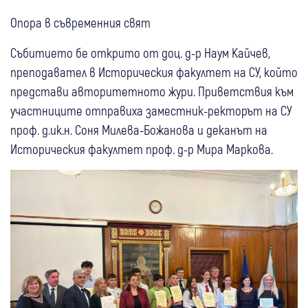
Опора в съвременния свят
Събитието бе открито от доц. д-р Наум Кайчев,
преподавател в Историческия факултет на СУ, който
представи авторитетното жури. Приветствия към
участниците отправиха заместник-ректорът на СУ
проф. д.ик.н. Соня Милева-Божанова и деканът на
Историческия факултет проф. д-р Мира Маркова.