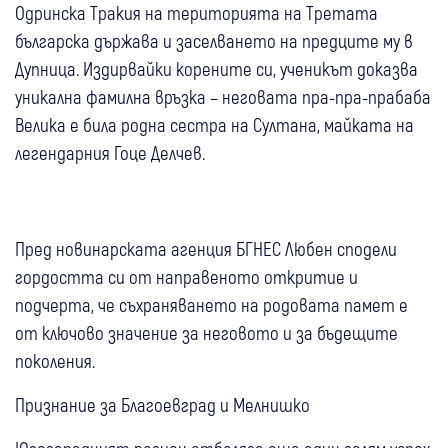
Одринска Тракия на територията на Третата
българска държава и заселването на предците му в
Дупница. Издирвайки корените си, ученикът доказва
уникална фамилна връзка – неговата пра-пра-прабаба
Велика е била родна сестра на Султана, майката на
легендарния Гоце Делчев.
Пред новинарската агенция БГНЕС Любен сподели
гордостта си от направеното откритие и
подчерта, че съхраняването на родовата памет е
от ключово значение за неговото и за бъдещите
поколения.
Признание за Благоевград и Мелнишко