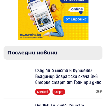
Последни новини
След 46-о място в Куршевел:
Владимир Зографски скача във
втория старт от Гран при днес
09:24
Самоков
Спорт
От 16:00 ч. днес: Спират