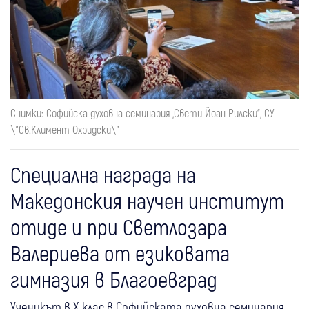
Снимки: Софийска духовна семинария „Свети Йоан Рилски“, СУ
\"Св.Климент Охридски\"
Специална награда на
Македонския научен институт
отиде и при Светлозара
Валериева от езиковата
гимназия в Благоевград
Ученикът в X клас в Софийската духовна семинария