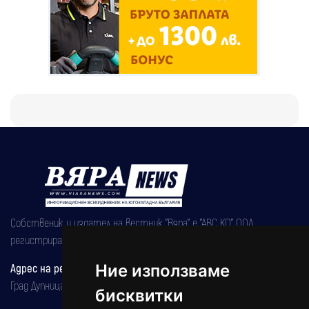
Собственик и издател на вестник "Вяра" е "АВС КО" ООД,
регистрирана на 08.05.2002 година.
Адрес на редакцията
Ние използваме
Град Дупница, ул.''Христо Ботев" 43
бисквитки