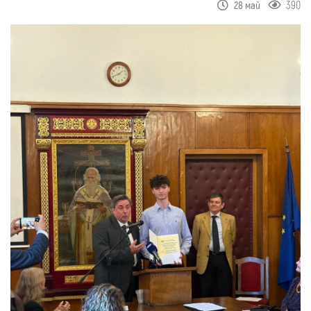
390
28 май