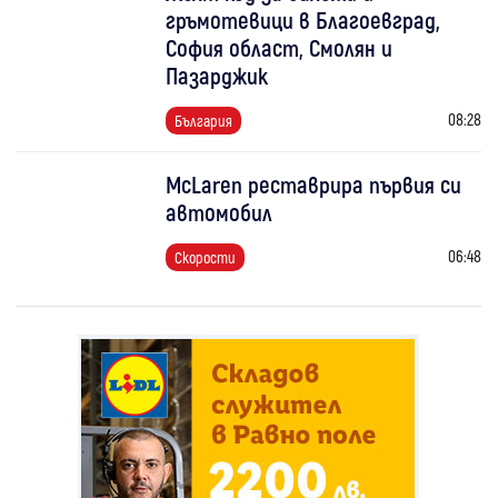
гръмотевици в Благоевград,
София област, Смолян и
Пазарджик
08:28
България
McLaren реставрира първия си
автомобил
06:48
Скорости