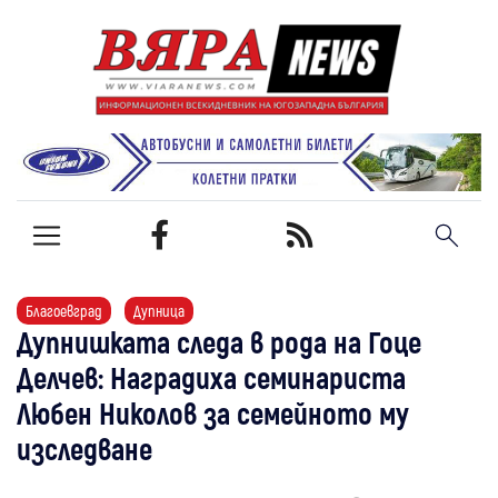
Благоевград
Дупница
Дупнишката следа в рода на Гоце
Делчев: Наградиха семинариста
Любен Николов за семейното му
изследване