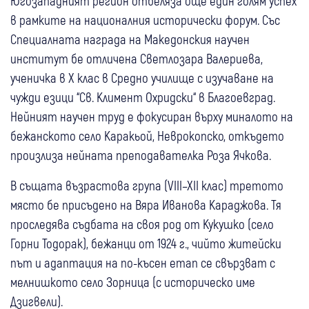
Югозападният регион отбеляза още един голям успех
в рамките на националния исторически форум. Със
Специалната награда на Македонския научен
институт бе отличена Светлозара Валериева,
ученичка в X клас в Средно училище с изучаване на
чужди езици “Св. Климент Охридски“ в Благоевград.
Нейният научен труд е фокусиран върху миналото на
бежанското село Каракьой, Неврокопско, откъдето
произлиза нейната преподавателка Роза Ячкова.
В същата възрастова група (VIII–XII клас) третото
място бе присъдено на Вяра Иванова Караджова. Тя
проследява съдбата на своя род от Кукушко (село
Горни Тодорак), бежанци от 1924 г., чийто житейски
път и адаптация на по-късен етап се свързват с
мелнишкото село Зорница (с историческо име
Дзигвели).