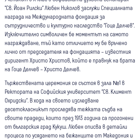
“Св. Йоан Рилски“ Любен Николов заслужи Специалната
награда на Международната фондация за
сътрудничество и културно наследство “Гоце Делчев“.
Изключително символичен бе моментът на самото
награждаване, тъй като отличието му бе връчено
лично от председателя на фондацията – известния
диригент Христо Христов, който е правнук на брата
на Гоце Делчев – Христо Делчев.
Тържествената церемония се състоя в зала №1 в
Ректората на Софийския университет “Св. Климент
Охридски“. В хода на своето изследване
десетокласникът проследява тежката съдба на
своите прадеди, които през 1913 година са прогонени
от българския град Кукуш. Любен описва в детайли
процеса по усядането на бежанците от Македония и