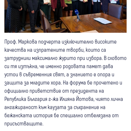
Проф. Маркова подчерта изключително високите
качества на изпратените творби, които са
затруднили максимално журито при избора. В словото
си тя изтъкна, че именно родовата памет дава
устои в съвременния свят, а знанието е опора и
защита за младите хора. На форума бе прочетено и
официално приветствие от президента на
Република България г-жа Илияна Йотова, чиято лична
ангажираност към каузата за съхранение на
бежанската история бе специално отбелязана от
присъстващите.