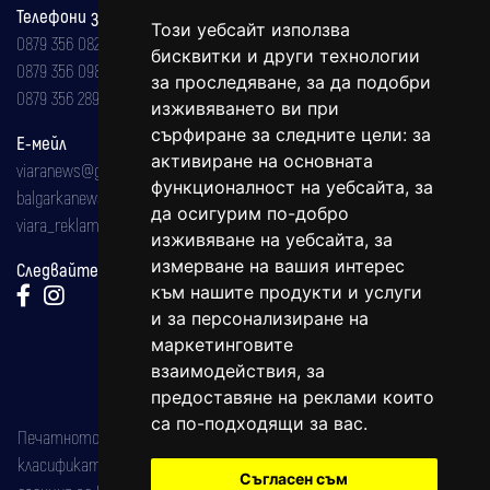
Телефони за реклама и абонаменти
Този уебсайт използва
0879 356 082
бисквитки и други технологии
0879 356 098
за проследяване, за да подобри
0879 356 289
изживяването ви при
сърфиране за следните цели:
за
Е-мейл
активиране на основната
viaranews@gmail.com
функционалност на уебсайта
,
за
balgarkanews@gmail.com
да осигурим по-добро
viara_reklama@mail.bg
изживяване на уебсайта
,
за
измерване на вашия интерес
Следвайте ни:
към нашите продукти и услуги
и за персонализиране на
маркетинговите
взаимодействия
,
за
предоставяне на реклами които
са по-подходящи за вас
.
Печатното издание на вестника е регистрирано в националния
класификатор на печатните издания (Българска национална
Съгласен съм