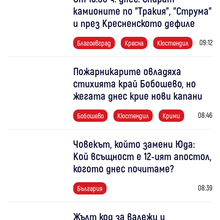
камионите по "Тракия", "Струма"
и през Кресненското дефиле
09:12
Благоевград
Кресна
Кюстендил
Пожарникарите овладяха
стихията край Бобошево, но
жегата днес крие нови капани
08:46
Бобошево
Кюстендил
Крими
Човекът, който замени Юда:
Кой всъщност е 12-ият апостол,
когото днес почитаме?
08:39
България
Жълт код за валежи и