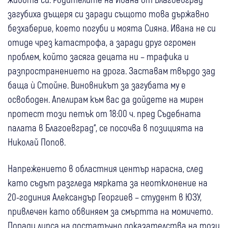
загубиха дъщеря си заради същото това държавно
безхаберие, което погуби и моята Сияна. Ивана не си
отиде чрез катастрофа, а заради друг огромен
проблем, който засяга децата ни – трафика и
разпространението на дрога. Заставам твърдо зад
баща ѝ Стойне. Виновникът за загубата му е
освободен. Апелирам към вас да дойдете на мирен
протест този петък от 18:00 ч. пред Съдебната
палата в Благоевград“, се посочва в позицията на
Николай Попов.
Напрежението в областния център нарасна, след
като съдът разгледа мярката за неотклонение на
20-годиния Александър Георгиев – студент в ЮЗУ,
привлечен като обвиняем за смъртта на момичето.
Поради липса на достатъчно доказателства на този