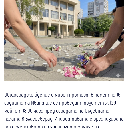
Общоградско бдение и мирен протест в памет на 16-
годишната Ивана ще се проведат този петък (29
май) от 18:00 часа пред сградата на Съдебната
палата в Благоевград. Инициативата е организирана
от семейството на загиналото момиче и е