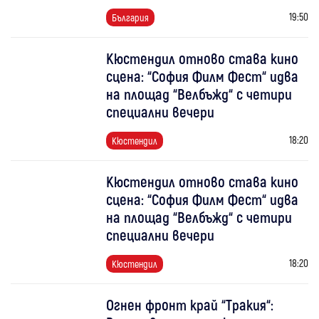
19:50
България
Кюстендил отново става кино
сцена: “София Филм Фест“ идва
на площад “Велбъжд“ с четири
специални вечери
18:20
Кюстендил
Кюстендил отново става кино
сцена: “София Филм Фест“ идва
на площад “Велбъжд“ с четири
специални вечери
18:20
Кюстендил
Огнен фронт край “Тракия“: