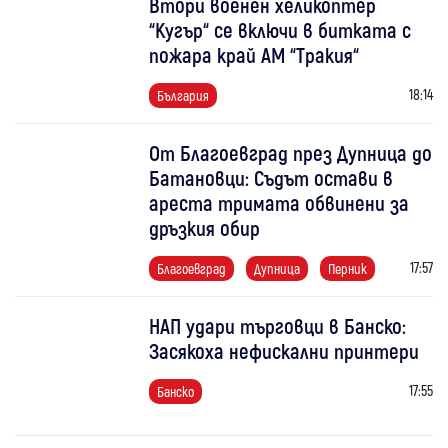
Втори военен хеликоптер
“Кугър“ се включи в битката с
пожара край АМ “Тракия“
18:14
България
От Благоевград през Дупница до
Батановци: Съдът остави в
ареста тримата обвинени за
дръзкия обир
17:57
Благоевград
Дупница
Перник
НАП удари търговци в Банско:
Засякоха нефискални принтери
17:55
Банско