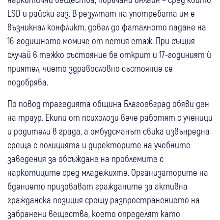
LSD и райски газ. В резултат на употребата им е
възникнал конфликт, довел до фаталното падане на
16-годишното момиче от петия етаж. При същия
случай в тежко състояние бе открит и 17-годиният ѝ
приятел, чието здравословно състояние се
подобрява.
По повод трагедията община Благоевград обяви ден
на траур. Екипи от психолози вече работят с ученици
и родители в града, а омбудсманът свика извънредна
среща с полицията и директорите на учебните
заведения за обсъждане на проблемите с
наркотиците сред младежихте. Организаторите на
бдението призовават гражданите за активна
гражданска позиция срещу разпространението на
забранени вещества, което определят като