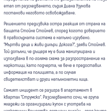
етап от разследването, съдия Диана Узунова
постанови неговото освобождаване.
Решението предизвика остра реакция от страна на
бащата Стойне Стойнев, според когото доверието
в правосъдната система е напълно изгубено.
“Мъртви деца и живи дилъри. Докога?“, заяви Стойнев.
Той допълни, че дъщеря му е била манипулирана и
използвана в по-голяма схема за разпространение на
наркотици, като подчерта, че вече е предоставил
информация на полицията, а по случая
свидетелстват и други непълнолетни лица.
Самият инцидент се разигра в апартамент в
квартал “Струмско“. Разследването сочи, че група
младежи са организирали купон с употреба на
наркотични вещества, поръчани онлайн – сред които