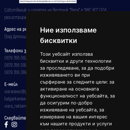
Собственик и издател на вестник "Вяра" е "АВС КО" ООД,
регистрирана на 08.05.2002 година.
Адрес на редакцията
Ние използваме
Град Дупница, ул.''Христо Ботев" 43
бисквитки
Телефони за реклама и абонаменти
Този уебсайт използва
0879 356 082
бисквитки и други технологии
0879 356 098
за проследяване, за да подобри
0879 356 289
изживяването ви при
сърфиране за следните цели:
за
Е-мейл
активиране на основната
viaranews@gmail.com
функционалност на уебсайта
,
за
balgarkanews@gmail.com
да осигурим по-добро
viara_reklama@mail.bg
изживяване на уебсайта
,
за
измерване на вашия интерес
Следвайте ни:
към нашите продукти и услуги