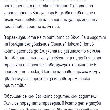
подкрепена от десетки граждани. С протеста
хората настояват за справедливо правосъдие и
пълно установяване на истината за трагичната
нощ в навечерието на 24 май.
В организацията на събитието се включва и лидерът
на Гражданско движение “Сияние“ Николай Попов,
който застава до близките на загиналото момиче.
Попов, който също загуби своята дъщеря Сияна при
трагични обстоятелства, излезе с обръщение в
социалните мрежи, в което направи паралел между
двата случая и призова за масово гражданско
присъствие.
“Обръщам се към вас като родител към родители.
Случи се поредната трагедия, в която дете загуби
живота си. Родителите на Ивана от Благоевград