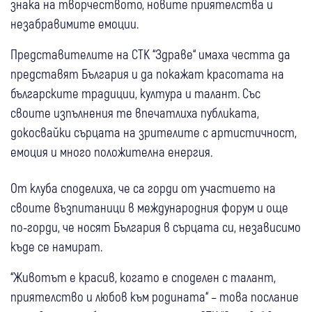
знака на творчеството, новите приятелства и
незабравимите емоции.
Представителите на СТК “Здраве“ имаха честта да
представят България и да покажат красотата на
българските традиции, култура и талант. Със
своите изпълнения те впечатлиха публиката,
докосвайки сърцата на зрителите с артистичност,
емоция и много положителна енергия.
От клуба споделиха, че са горди от участието на
своите възпитаници в международния форум и още
по-горди, че носят България в сърцата си, независимо
къде се намират.
“Животът е красив, когато е споделен с талант,
приятелство и любов към родината“ – това послание