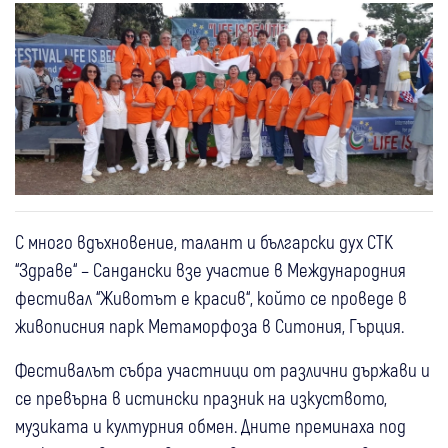
С много вдъхновение, талант и български дух СТК
“Здраве“ – Сандански взе участие в Международния
фестивал “Животът е красив“, който се проведе в
живописния парк Метаморфоза в Ситония, Гърция.
Фестивалът събра участници от различни държави и
се превърна в истински празник на изкуството,
музиката и културния обмен. Дните преминаха под