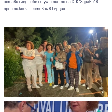
остави след себе си участието на СТК “Здраве“ в
престижния фестивал в Гърция.