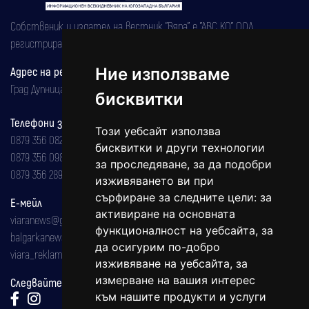
Собственик и издател на вестник "Вяра" е "АВС КО" ООД,
регистрирана на 08.05.2002 година.
Ние използваме
Адрес на редакцията
Град Дупница, ул.''Христо Ботев" 43
бисквитки
Телефони за реклама и абонаменти
Този уебсайт използва
0879 356 082
бисквитки и други технологии
0879 356 098
за проследяване, за да подобри
0879 356 289
изживяването ви при
сърфиране за следните цели:
за
Е-мейл
активиране на основната
viaranews@gmail.com
функционалност на уебсайта
,
за
balgarkanews@gmail.com
да осигурим по-добро
viara_reklama@mail.bg
изживяване на уебсайта
,
за
измерване на вашия интерес
Следвайте ни:
към нашите продукти и услуги