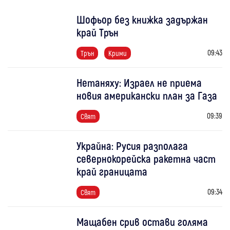
Шофьор без книжка задържан
край Трън
09:43
Трън
Крими
Нетаняху: Израел не приема
новия американски план за Газа
09:39
Свят
Украйна: Русия разполага
севернокорейска ракетна част
край границата
09:34
Свят
Мащабен срив остави голяма