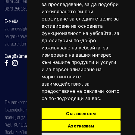
0879 356 098
за проследяване, за да подобри
0879 356 289
изживяването ви при
сърфиране за следните цели:
за
Е-мейл
активиране на основната
viaranews@gmail.com
функционалност на уебсайта
,
за
balgarkanews@gmail.com
да осигурим по-добро
viara_reklama@mail.bg
изживяване на уебсайта
,
за
измерване на вашия интерес
Следвайте ни:
към нашите продукти и услуги
и за персонализиране на
маркетинговите
взаимодействия
,
за
предоставяне на реклами които
са по-подходящи за вас
.
Печатното издание на вестника е регистрирано в националния
класификатор на печатните издания (Българска национална
Съгласен съм
агенция за ISSN) под номер: ISSN 1312-4722.
"АВС КО" ООД е притежател на марката: Вяра информационен
Аз отказвам
всекидневник на югозападна България, със свидетелство за марка