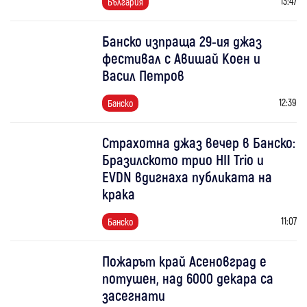
13:47
България
Банско изпраща 29-ия джаз
фестивал с Авишай Коен и
Васил Петров
12:39
Банско
Страхотна джаз вечер в Банско:
Бразилското трио HII Trio и
EVDN вдигнаха публиката на
крака
11:07
Банско
Пожарът край Асеновград е
потушен, над 6000 декара са
засегнати