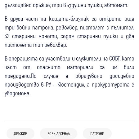
дългоцевно оръжие; три въздушни пушки; автомат.
В друга част на къщата-близнак са открити още
три бойни патрона, револвер, пистолет с пълнител,
32 старинни монети, седем старинни пушки и два
пистолета тип револвер.
В операцията са участвали и служители на СОБТ, като
част от опасните материали са им били
предадени.По случая е образувано досъдебно
производство в РУ – Кюстендил, а прокуратурата е
уведомена.
08 авг
Бобошево
ОРЪЖИЕ
БОЕН АРСЕНАЛ
ПАТРОНИ
Пожар над Бобошево: четири екипа гасят