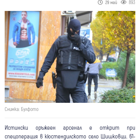
893
29 май
Снимка: Булфото
Истински оръжеен арсенал е открит при
спецоперация в кюстендилското село Шишковци. 61-