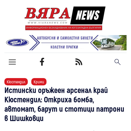
Кюстендил
Крими
Истински оръжеен арсенал край
Кюстендил: Откриха бомба,
автомат, барут и стотици патрони
в Шишковци