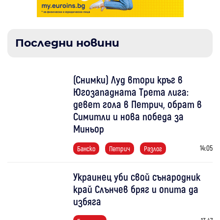
Последни новини
(Снимки) Луд втори кръг в
Югозападната Трета лига:
девет гола в Петрич, обрат в
Симитли и нова победа за
Миньор
14:05
Банско
Петрич
Разлог
Украинец уби свой сънародник
край Слънчев бряг и опита да
избяга