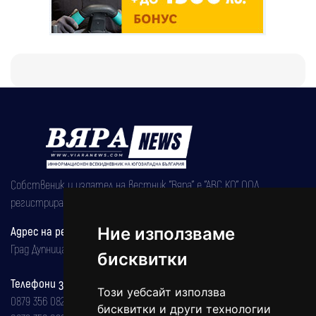
Собственик и издател на вестник "Вяра" е "АВС КО" ООД,
регистрирана на 08.05.2002 година.
Адрес на редакцията
Ние използваме
Град Дупница, ул.''Христо Ботев" 43
бисквитки
Телефони за реклама и абонаменти
Този уебсайт използва
0879 356 082
бисквитки и други технологии