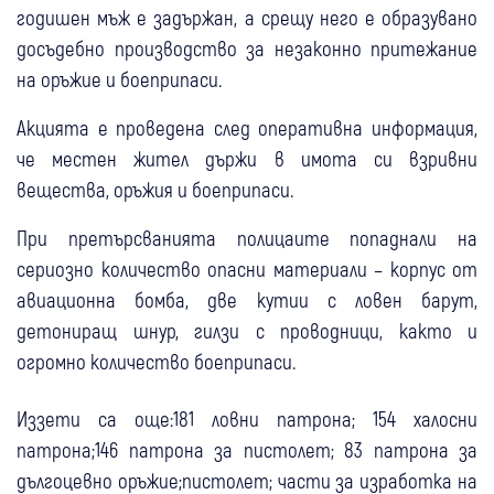
годишен мъж е задържан, а срещу него е образувано
досъдебно производство за незаконно притежание
на оръжие и боеприпаси.
Акцията е проведена след оперативна информация,
че местен жител държи в имота си взривни
вещества, оръжия и боеприпаси.
При претърсванията полицаите попаднали на
сериозно количество опасни материали – корпус от
авиационна бомба, две кутии с ловен барут,
детониращ шнур, гилзи с проводници, както и
огромно количество боеприпаси.
Иззети са още:181 ловни патрона; 154 халосни
патрона;146 патрона за пистолет; 83 патрона за
дългоцевно оръжие;пистолет; части за изработка на