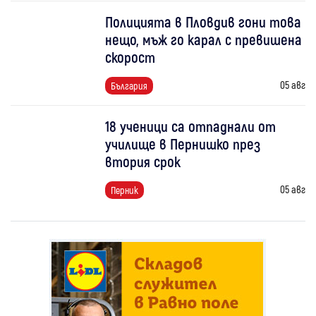
Полицията в Пловдив гони това
нещо, мъж го карал с превишена
скорост
05 авг
България
18 ученици са отпаднали от
училище в Пернишко през
втория срок
05 авг
Перник