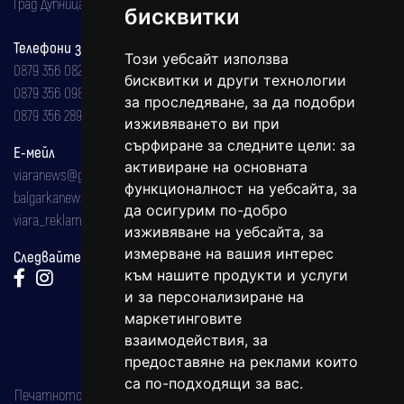
Град Дупница, ул.''Христо Ботев" 43
бисквитки
Телефони за реклама и абонаменти
Този уебсайт използва
0879 356 082
бисквитки и други технологии
0879 356 098
за проследяване, за да подобри
0879 356 289
изживяването ви при
сърфиране за следните цели:
за
Е-мейл
активиране на основната
viaranews@gmail.com
функционалност на уебсайта
,
за
balgarkanews@gmail.com
да осигурим по-добро
viara_reklama@mail.bg
изживяване на уебсайта
,
за
измерване на вашия интерес
Следвайте ни:
към нашите продукти и услуги
и за персонализиране на
маркетинговите
взаимодействия
,
за
предоставяне на реклами които
са по-подходящи за вас
.
Печатното издание на вестника е регистрирано в националния