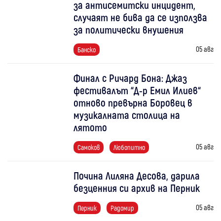
за антисемитски инцидент,
случаят не бива да се използва
за политически внушения
05 авг
Банско
Финал с Ричард Бона: Джаз
фестивалът “Д-р Емил Илиев“
отново превърна Боровец в
музикалната столица на
лятото
05 авг
Самоков
Любопитно
Почина Лиляна Десова, дарила
безценния си архив на Перник
05 авг
Перник
Радомир