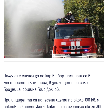
Получен е сигнал за пожар в обор, намиращ се в
местността Каменица, в землището на село
Брезница, община Гоце Делчев.
При инцидента са нанесени щети по около 100 кв. м
покривна конструкция, както и са изгорели около 300