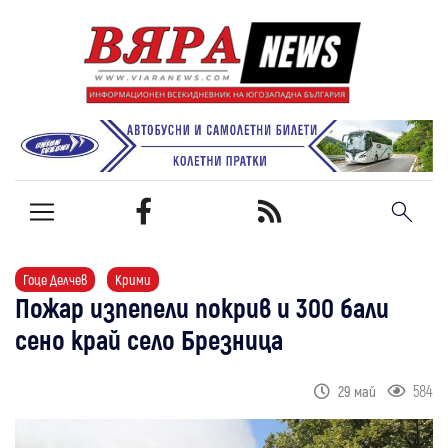
Гоце Делчев
Крими
Пожар изпепели покрив и 300 бали
сено край село Брезница
584
29 май