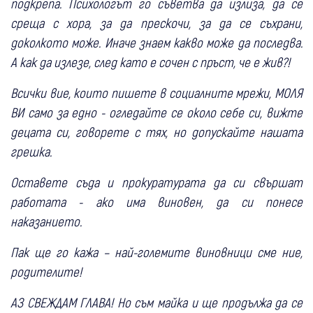
подкрепа. Психологът го съветва да излиза, да се
среща с хора, за да прескочи, за да се съхрани,
доколкото може. Иначе знаем какво може да последва.
А как да излезе, след като е сочен с пръст, че е жив?!
Всички вие, които пишете в социалните мрежи, МОЛЯ
ВИ само за едно - огледайте се около себе си, вижте
децата си, говорете с тях, но допускайте нашата
грешка.
Оставете съда и прокуратурата да си свършат
работата - ако има виновен, да си понесе
наказанието.
Пак ще го кажа – най-големите виновници сме ние,
родителите!
АЗ СВЕЖДАМ ГЛАВА! Но съм майка и ще продължа да се