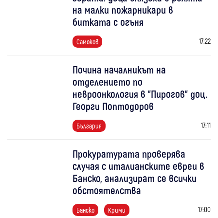
на малки пожарникари в
битката с огъня
17:22
Самоков
Почина началникът на
отделението по
невроонкология в "Пирогов" доц.
Георги Поптодоров
17:11
България
Прокуратурата проверява
случая с италианските евреи в
Банско, анализират се всички
обстоятелства
17:00
Банско
Крими