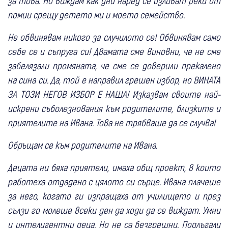
за това. Но виждам как дни наред се изливат реки от
помии срещу детето ми и моето семейство.
Не обвинявам никого за случилото се! Обвинявам само
себе се и съпруга си! Двамата сме виновни, че не сме
забелязали промяната, че сме се доверили прекалено
на сина си. Да, той е направил грешен избор, но ВИНАТА
ЗА ТОЗИ НЕГОВ ИЗБОР Е НАША! Изказвам своите най-
искрени съболезнования към родителите, близките и
приятелите на Ивана. Това не трябваше да се случва!
Обръщам се към родителите на Ивана.
Децата ни бяха приятели, имаха общ проект, в които
работеха отдадено с цялото си сърце. Ивана плачеше
за него, когато ги изпращаха от училището и през
сълзи го молеше всеки ден да ходи да се виждат. Умни
и интелигентни деца. Но не са безгрешни. Подлъгали