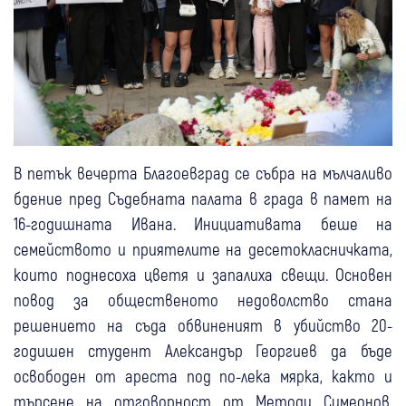
В петък вечерта Благоевград се събра на мълчаливо
бдение пред Съдебната палата в града в памет на
16-годишната Ивана. Инициативата беше на
семейството и приятелите на десетокласничката,
които поднесоха цветя и запалиха свещи. Основен
повод за общественото недоволство стана
решението на съда обвиненият в убийство 20-
годишен студент Александър Георгиев да бъде
освободен от ареста под по-лека мярка, както и
търсене на отговорност от Методи Симеонов,