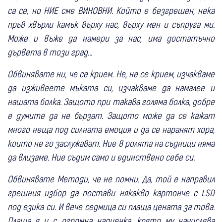
са се, но НИЕ сме ВИНОВНИ. Който е безгрешен, нека
пръв хвърли камък върху нас, върху мен и съпруга ми.
Може и въже да намери за нас, има достатъчно
дървета в този град…
Обвинявате ни, че се крием. Не, не се крием, изчакваме
да изживеете мъката си, изчакваме да намалее и
нашата болка. Защото при такава голяма болка, добре
е думите да не бързат. Защото може да се кажат
много неща под силната емоция и да се наранят хора,
които не го заслужават. Ние в ролята на съдници няма
да влизаме. Ние съдим само и единствено себе си.
Обвинявате Методи, че не помни. Да, той е направил
грешния избор да постави някакво картонче с LSD
под езика си. И вече седмица си плаща цената за това.
Плаща я и с огромна надценка, която му начислява