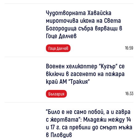
Чудотворната Хавайска
мироточива икона на Света
Богородица събра вярващи в
Гоце Делчев
16:59
Гоце Делчев
Военен хеликоптер “Кугър“ се
включи в гасенето на пожара
край АМ “Тракия“
16:33
България
"Било е не само побой, а и гавра
с жертвата": Младежи между 14
и 17 г. са пребили до смърт мъжа
в Пловдив