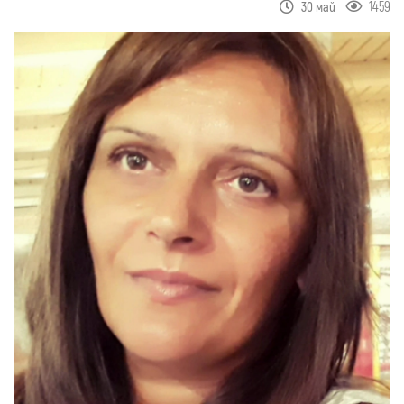
1459
30 май