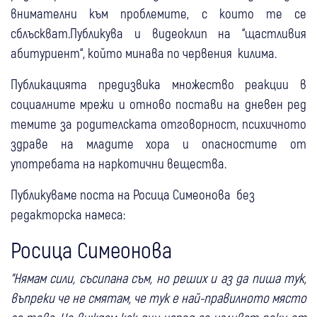
внимателни към проблемите, с които те се
сблъскват.Публикува и видеоклип на “щастливия
абитуриент“, който минава по червения килима.
Публикацията предизвика множество реакции в
социалните мрежи и отново постави на дневен ред
темите за родителската отговорност, психичното
здраве на младите хора и опасностите от
употребата на наркотични вещества.
Публикуваме поста на Росица Симеонова без
редакторска намеса:
Росица Симеонова
"Нямам сили, съсипана съм, но реших и аз да пиша тук,
въпреки че не смятам, че тук е най-правилното място