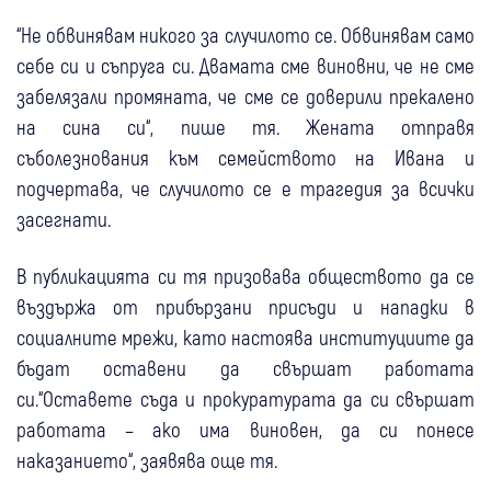
“Не обвинявам никого за случилото се. Обвинявам само
себе си и съпруга си. Двамата сме виновни, че не сме
забелязали промяната, че сме се доверили прекалено
на сина си“, пише тя. Жената отправя
съболезнования към семейството на Ивана и
подчертава, че случилото се е трагедия за всички
засегнати.
В публикацията си тя призовава обществото да се
въздържа от прибързани присъди и нападки в
социалните мрежи, като настоява институциите да
бъдат оставени да свършат работата
си.“Оставете съда и прокуратурата да си свършат
работата – ако има виновен, да си понесе
наказанието“, заявява още тя.