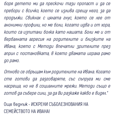
боря детето ми да прескочи тази пропаст и да се
пребори с всичко, което се излива срещу него, за да
продължи. Свикнах с цялата гнус, която се лее от
анонимни профили, но ме боли, когато идва и от хора,
които са изпитали болка като нашата. Боли ме и от
вербалната агресия на родителите и близките на
Ивана, която с Методи впечатли зрителите през
април с постановката, в която двамата играха рамо
до рамо.
Отново се обръщам към родителите на Ивана. Когато
сте готови да разговаряте, със съпруга ми сме
насреща, но не в социалните мрежи. Методи също е
готов да събере сили, за да Ви разкаже какво е видял."
Още веднъж - ИСКРЕНИ СЪБОЛЕЗНОВАНИЯ НА
СЕМЕЙСТВОТО НА ИВАНА!