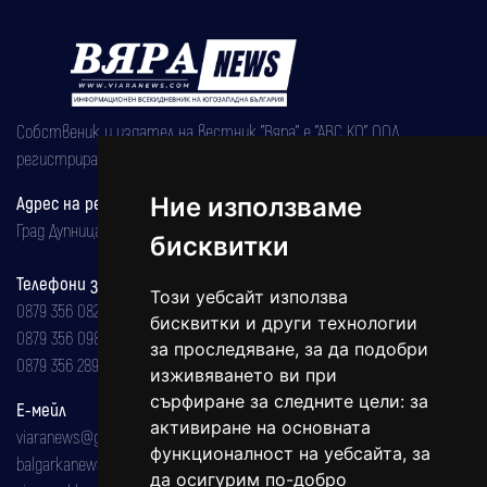
Собственик и издател на вестник "Вяра" е "АВС КО" ООД,
регистрирана на 08.05.2002 година.
Адрес на редакцията
Ние използваме
Град Дупница, ул.''Христо Ботев" 43
бисквитки
Телефони за реклама и абонаменти
Този уебсайт използва
0879 356 082
бисквитки и други технологии
0879 356 098
за проследяване, за да подобри
0879 356 289
изживяването ви при
сърфиране за следните цели:
за
Е-мейл
активиране на основната
viaranews@gmail.com
функционалност на уебсайта
,
за
balgarkanews@gmail.com
да осигурим по-добро