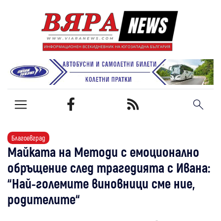
Благоевград
Майката на Методи с емоционално
обръщение след трагедията с Ивана:
“Най-големите виновници сме ние,
родителите“