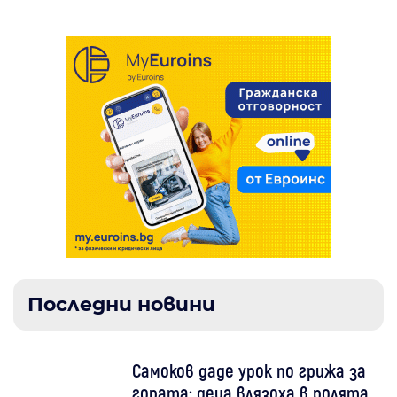
Последни новини
Самоков даде урок по грижа за
гората: деца влязоха в ролята