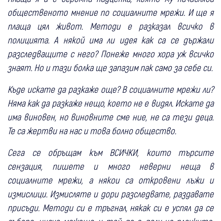
общественото мнение по социалните мрежи. И ще я
плаща цял живот. Методи е разказал всичко в
полицията. А някой има ли идея как са се държали
разследващите с него? Понеже много хора уж всичко
знаят. Но и тази болка ще запазим пак само за себе си.
Къде искате да разкаже още? В социалните мрежи ли?
Няма как да разкаже нещо, което не е видял. Искате да
има виновен, но виновните сме ние, не са тези деца.
Те са жертви на нас и това болно общество.
Сега се обръщам към ВСИЧКИ, които търсите
сензация, пишете и много неверни неща в
социалните мрежи, а някои са откровени лъжи и
измислици. Измисляте и дори разследвате, раздавате
присъди. Методи си е тръгнал, някак си е успял да се