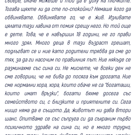
събере, иначе можеше и той да е долу на плочките.
Тогава щяхте ли да сте по-спокойни? Нямаше кого да
обвинявате. Обвинявате го, че е жив. Изливате
цялата тази лавина от помия срещу него. Но той още
е дете. Това, че е навършил 18 години, не го прави
много зрял. Много деца в тази възраст грешат,
подлъгват се и ние като родители трябва да сме до
тях, за да ги насочим по правилния път. Ние някъде се
разминахме със сина си. Не мислете, че всеки ден не
сме говорили, че не бива до посяга към дрогата. Ние
сме нормални хора, хора, които обаче не са “богаташи,
които имат връзки“, богати бяхме досега със
семейството си, с близките и приятелите си. Сега
нищо няма да е същото. Да, животът ни дава втори
шанс. Опитваме се със съпруга си да съхраним първо
психичното здраве на сина си, но е много трудно,