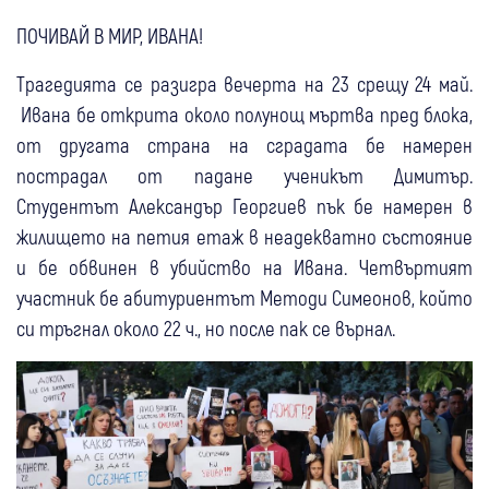
ПОЧИВАЙ В МИР, ИВАНА!
Трагедията се разигра вечерта на 23 срещу 24 май.
Ивана бе открита около полунощ мъртва пред блока,
от другата страна на сградата бе намерен
пострадал от падане ученикът Димитър.
Студентът Александър Георгиев пък бе намерен в
жилището на петия етаж в неадекватно състояние
и бе обвинен в убийство на Ивана. Четвъртият
участник бе абитуриентът Методи Симеонов, който
си тръгнал около 22 ч., но после пак се върнал.