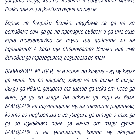
защото тези, които живеят в социалните мрежи,
всеки ден го разкъсват парче по парче.
Борим се въпреки всичко, редуваме се да не го
оставяме сам, за да не пропадне съвсем и да има още
една трагедия.Ако се случи, ще дойдете ли на
бдението? А кого ще обвинявате? Всички ние сме
виновни за трагедията, разиграла се там.
ОБВИНЯВАТЕ МЕТОДИ, че е минал по килима - аз му казах
да мине. Той го направи, макар че бе облян в сълзи.
Сълзи за Ивана, защото тя щеше да иска от него да
мине, за да го гледа. Не искаше да ходи на бала.
БЛАГОДАРЯ на съучениците му, на техните родители,
които го подкрепиха и го убедиха да отиде с тях, за
да го измъкнат поне за малко от тази дупка.
БЛАГОДАРЯ и на учителите, които му оказаха