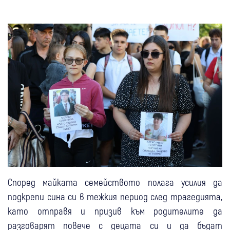
Според майката семейството полага усилия да
подкрепи сина си в тежкия период след трагедията,
като отправя и призив към родителите да
разговарят повече с децата си и да бъдат