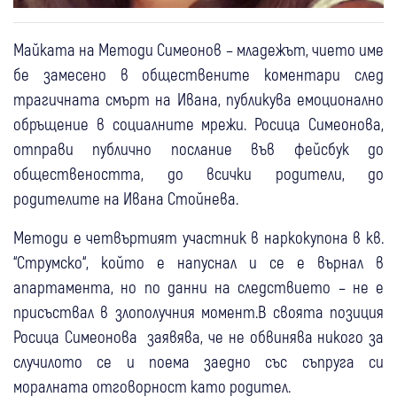
Майката на Методи Симеонов – младежът, чието име
бе замесено в обществените коментари след
трагичната смърт на Ивана, публикува емоционално
обръщение в социалните мрежи. Росица Симеонова,
отправи публично послание във фейсбук до
обществеността, до всички родители, до
родителите на Ивана Стойнева.
Методи е четвъртият участник в наркокупона в кв.
“Струмско“, който е напуснал и се е върнал в
апартамента, но по данни на следствието – не е
присъствал в злополучния момент.В своята позиция
Росица Симеонова заявява, че не обвинява никого за
случилото се и поема заедно със съпруга си
моралната отговорност като родител.