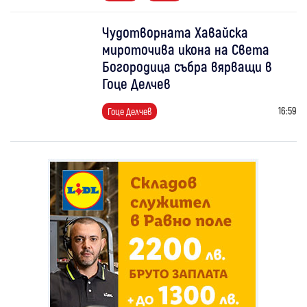
Чудотворната Хавайска
мироточива икона на Света
Богородица събра вярващи в
Гоце Делчев
16:59
Гоце Делчев