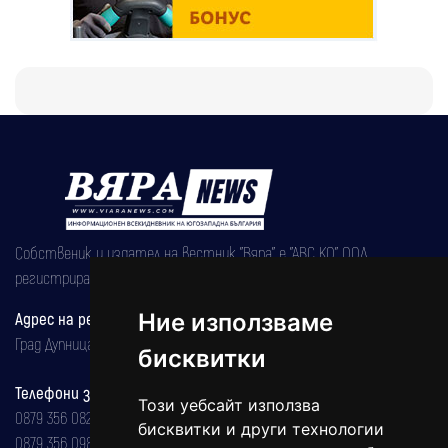
Собственик и издател на вестник "Вяра" е "АВС КО" ООД,
регистрирана на 08.05.2002 година.
Ние използваме
Адрес на редакцията
Град Дупница, ул.''Христо Ботев" 43
бисквитки
Телефони за реклама и абонаменти
Този уебсайт използва
0879 356 082
бисквитки и други технологии
0879 356 098