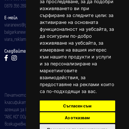
за проследяване, за да подобри
0879 356 289
изживяването ви при
сърфиране за следните цели:
за
Е-мейл
активиране на основната
viaranews@gmail.com
функционалност на уебсайта
,
за
balgarkanews@gmail.com
да осигурим по-добро
viara_reklama@mail.bg
изживяване на уебсайта
,
за
измерване на вашия интерес
Следвайте ни:
към нашите продукти и услуги
и за персонализиране на
маркетинговите
взаимодействия
,
за
предоставяне на реклами които
са по-подходящи за вас
.
Печатното издание на вестника е регистрирано в националния
класификатор на печатните издания (Българска национална
Съгласен съм
агенция за ISSN) под номер: ISSN 1312-4722.
"АВС КО" ООД е притежател на марката: Вяра информационен
Аз отказвам
всекидневник на югозападна България, със свидетелство за марка