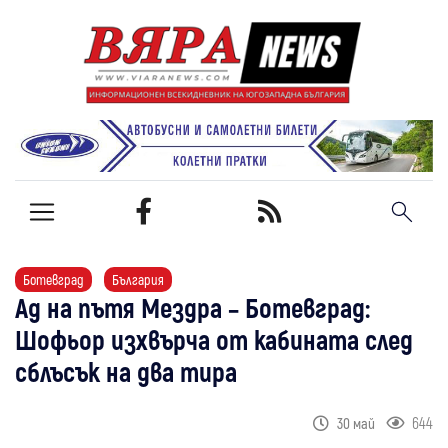
Ботевград
България
Ад на пътя Мездра – Ботевград:
Шофьор изхвърча от кабината след
сблъсък на два тира
644
30 май