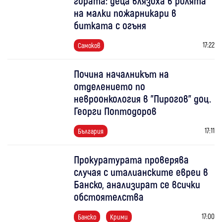
гората: деца влязоха в ролята
на малки пожарникари в
битката с огъня
17:22
Самоков
Почина началникът на
отделението по
невроонкология в "Пирогов" доц.
Георги Поптодоров
17:11
България
Прокуратурата проверява
случая с италианските евреи в
Банско, анализират се всички
обстоятелства
17:00
Банско
Крими