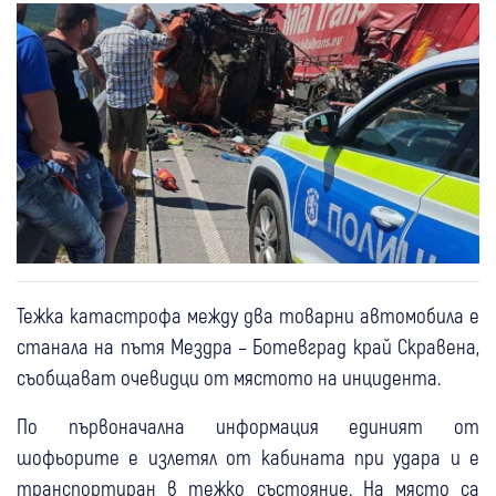
Тежка катастрофа между два товарни автомобила е
станала на пътя Мездра – Ботевград край Скравена,
съобщават очевидци от мястото на инцидента.
По първоначална информация единият от
шофьорите е излетял от кабината при удара и е
транспортиран в тежко състояние. На място са