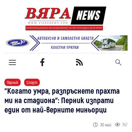
Перник
Спорт
“Когато умра, разпръснете прахта
ми на стадиона“: Перник изпрати
един от най-верните миньорци
747
30 май