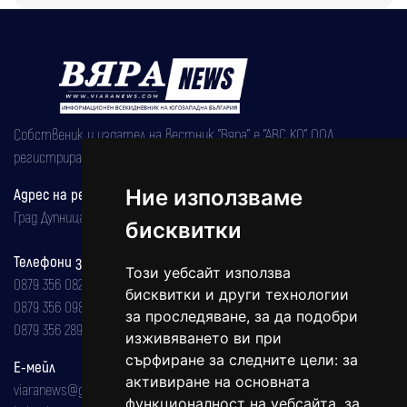
Собственик и издател на вестник "Вяра" е "АВС КО" ООД,
регистрирана на 08.05.2002 година.
Ние използваме
Адрес на редакцията
Град Дупница, ул.''Христо Ботев" 43
бисквитки
Телефони за реклама и абонаменти
Този уебсайт използва
0879 356 082
бисквитки и други технологии
0879 356 098
за проследяване, за да подобри
0879 356 289
изживяването ви при
сърфиране за следните цели:
за
Е-мейл
активиране на основната
viaranews@gmail.com
функционалност на уебсайта
,
за