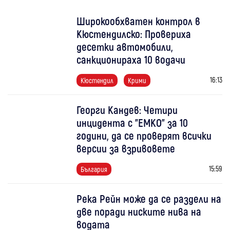
Широкообхватен контрол в
Кюстендилско: Провериха
десетки автомобили,
санкционираха 10 водачи
16:13
Кюстендил
Крими
Георги Кандев: Четири
инцидента с "ЕМКО" за 10
години, да се проверят всички
версии за взривовете
15:59
България
Река Рейн може да се раздели на
две поради ниските нива на
водата