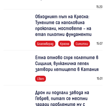
15:20
Обходният път на Кресна:
Тунелите са наполовина
прокопани, мостовете – на
етап пилотни фундаменти
15:07
Благоевград
Кресна
Симитли
Етна отново спря полетите в
Сицилия, вулканична пепел
затвори летището в Катания
15:01
Свят
Дрон ли подпали завода на
Гебрев, питат се местни
заради проблемите му с