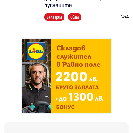
руснаците
14:44
България
Свят