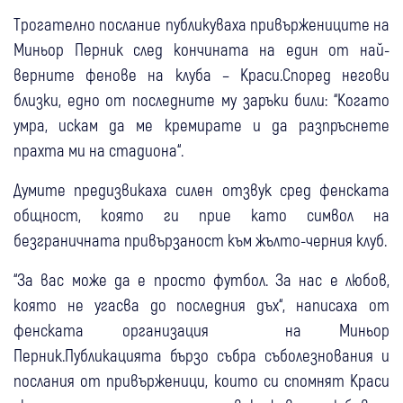
Трогателно послание публикуваха привържениците на
Миньор Перник след кончината на един от най-
верните фенове на клуба – Краси.Според негови
близки, едно от последните му заръки били: “Когато
умра, искам да ме кремирате и да разпръснете
прахта ми на стадиона“.
Думите предизвикаха силен отзвук сред фенската
общност, която ги прие като символ на
безграничната привързаност към жълто-черния клуб.
“За вас може да е просто футбол. За нас е любов,
която не угасва до последния дъх“, написаха от
фенската организация на Миньор
Перник.Публикацията бързо събра съболезнования и
послания от привърженици, които си спомнят Краси