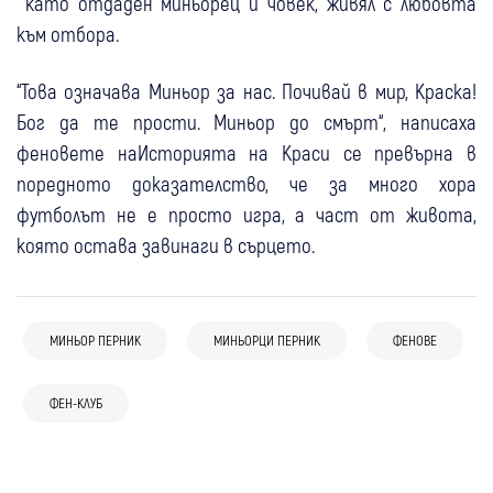
като отдаден миньорец и човек, живял с любовта
към отбора.
“Това означава Миньор за нас. Почивай в мир, Краска!
Бог да те прости. Миньор до смърт“, написаха
феновете наИсторията на Краси се превърна в
поредното доказателство, че за много хора
футболът не е просто игра, а част от живота,
която остава завинаги в сърцето.
31 юли
Перник
Спорт
МИНЬОР ПЕРНИК
МИНЬОРЦИ ПЕРНИК
ФЕНОВЕ
30 юли
Симитли
Спорт
“Да напълним стадиона!“: Миньор Перник
Футболна еуфория в Полена: Фенове
призова феновете преди старта на новия
20 юни
България
Спорт
ФЕН-КЛУБ
отпразнуваха успеха на “Левски“ в
сезон
09 юли
Васил Божков продал дълга на "Левски" от
Перник
Спорт
30 юли
Перник
Спорт
Румъния
12 юни
Свят
Спорт
Любопитно
5 млн. евро на адвокатите си по
Опитен нападател от Марек повежда
Чаворски облече фланелката на Миньор
Невиждан жест в САЩ: Футболистите на