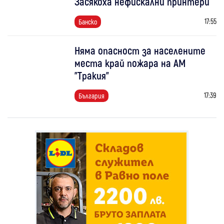
Засякоха нефискални принтери
17:55
Банско
Няма опасност за населените
места край пожара на АМ
"Тракия"
17:39
България