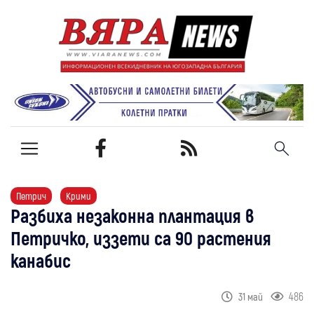
Петрич
Крими
Разбиха незаконна плантация в
Петричко, иззети са 90 растения
канабис
486
31 май