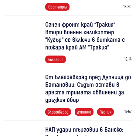
18:20
Кюстендил
Огнен фронт край “Тракия“:
Втори военен хеликоптер
“Кугър“ се включи в битката с
пожара край АМ “Тракия“
18:14
България
От Благоевград през Дупница до
Батановци: Съдът остави в
ареста тримата обвинени за
дръзкия обир
17:57
Благоевград
Дупница
Перник
НАП удари търговци в Банско: