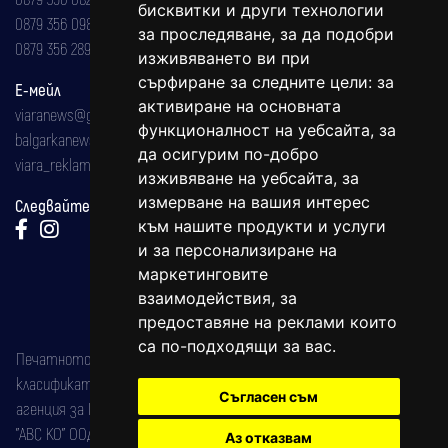
бисквитки и други технологии
0879 356 098
за проследяване, за да подобри
0879 356 289
изживяването ви при
сърфиране за следните цели:
за
Е-мейл
активиране на основната
viaranews@gmail.com
функционалност на уебсайта
,
за
balgarkanews@gmail.com
да осигурим по-добро
viara_reklama@mail.bg
изживяване на уебсайта
,
за
измерване на вашия интерес
Следвайте ни:
към нашите продукти и услуги
и за персонализиране на
маркетинговите
взаимодействия
,
за
предоставяне на реклами които
са по-подходящи за вас
.
Печатното издание на вестника е регистрирано в националния
класификатор на печатните издания (Българска национална
Съгласен съм
агенция за ISSN) под номер: ISSN 1312-4722.
"АВС КО" ООД е притежател на марката: Вяра информационен
Аз отказвам