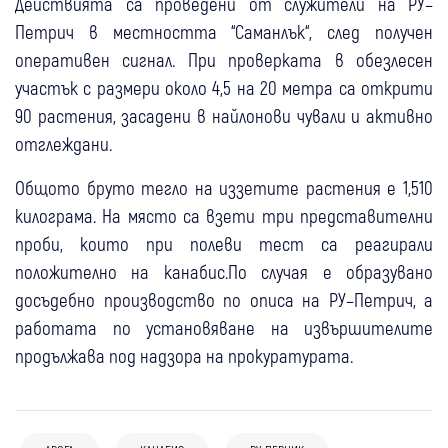
Действията са проведени от служители на РУ–
Петрич в местността “Саманлък“, след получен
оперативен сигнал. При проверката в обезлесен
участък с размери около 4,5 на 20 метра са открити
90 растения, засадени в найлонови чували и активно
отглеждани.
Общото бруто тегло на иззетите растения е 1,510
килограма. На място са взети три представителни
проби, които при полеви тест са реагирали
положително на канабис.По случая е образувано
досъдебно производство по описа на РУ–Петрич, а
работата по установяване на извършителите
продължава под надзора на прокуратурата.