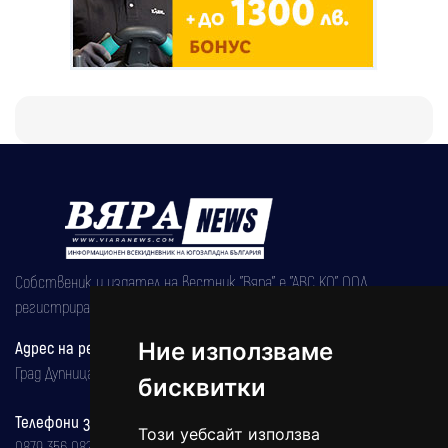
Собственик и издател на вестник "Вяра" е "АВС КО" ООД,
регистрирана на 08.05.2002 година.
Адрес на редакцията
Ние използваме
Град Дупница, ул.''Христо Ботев" 43
бисквитки
Телефони за реклама и абонаменти
Този уебсайт използва
0879 356 082