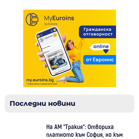
Последни новини
На АМ “Тракия“: Отвориха
платното към София, но към