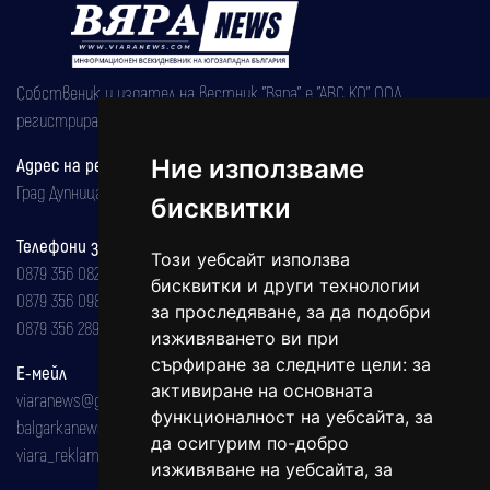
Собственик и издател на вестник "Вяра" е "АВС КО" ООД,
регистрирана на 08.05.2002 година.
Ние използваме
Адрес на редакцията
Град Дупница, ул.''Христо Ботев" 43
бисквитки
Телефони за реклама и абонаменти
Този уебсайт използва
0879 356 082
бисквитки и други технологии
0879 356 098
за проследяване, за да подобри
0879 356 289
изживяването ви при
сърфиране за следните цели:
за
Е-мейл
активиране на основната
viaranews@gmail.com
функционалност на уебсайта
,
за
balgarkanews@gmail.com
да осигурим по-добро
viara_reklama@mail.bg
изживяване на уебсайта
,
за