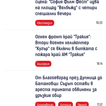
сцена: “София Филм Фест“ идва
на площад “Велбъжд“ с четири
специални вечери
18:20
Кюстендил
Огнен фронт край “Тракия“:
Втори военен хеликоптер
“Кугър“ се включи в битката с
пожара край АМ “Тракия“
18:14
България
От Благоевград през Дупница до
Батановци: Съдът остави в
ареста тримата обвинени за
дръзкия обир
17:57
Благоевград
Дупница
Перник