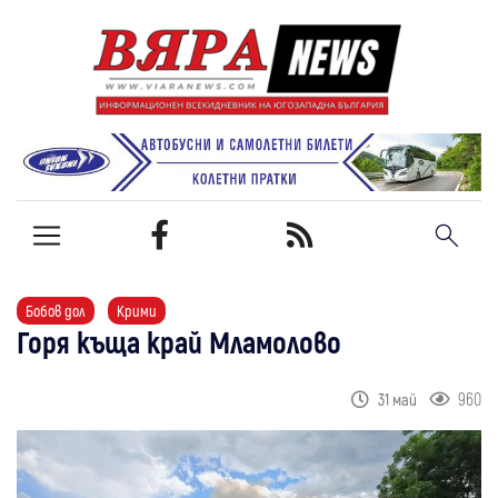
Бобов дол
Крими
Горя къща край Мламолово
960
31 май