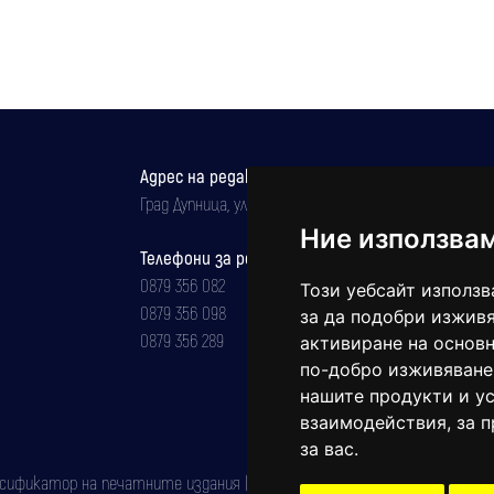
изпитателен срок за същото
канабис
престъпление
Адрес на редакцията
Град Дупница, ул.''Христо Ботев" 43
Ние използва
Телефони за реклама и абонаменти
0879 356 082
Този уебсайт използв
0879 356 098
за да подобри изживя
0879 356 289
активиране на основн
по-добро изживяване
нашите продукти и ус
взаимодействия
,
за 
за вас
.
фикатор на печатните издания (Българска национална агенция за ISSN)