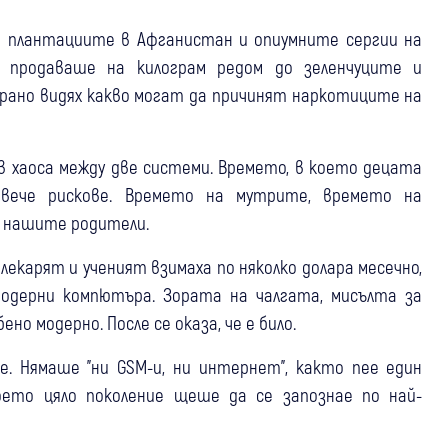
си плантациите в Афганистан и опиумните сергии на
е продаваше на килограм редом до зеленчуците и
рано видях какво могат да причинят наркотиците на
 хаоса между две системи. Времето, в което децата
овече рискове. Времето на мутрите, времето на
 нашите родители.
екарят и ученият взимаха по няколко долара месечно,
одерни компютъра. Зората на чалгата, мисълта за
но модерно. После се оказа, че е било.
е. Нямаше "ни GSM-и, ни интернет", както пее един
оето цяло поколение щеше да се запознае по най-