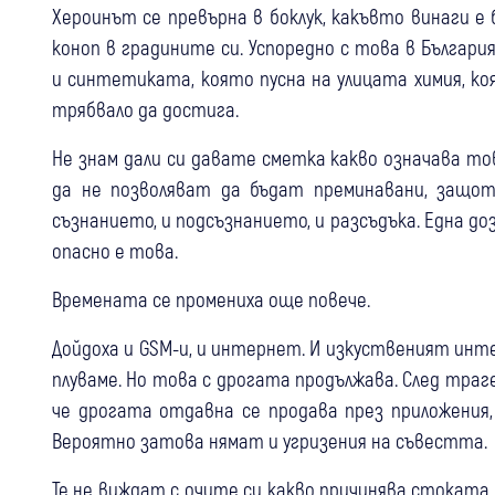
Хероинът се превърна в боклук, какъвто винаги е 
коноп в градините си. Успоредно с това в Българи
и синтетиката, която пусна на улицата химия, ко
трябвало да достига.
Не знам дали си давате сметка какво означава тов
да не позволяват да бъдат преминавани, защот
съзнанието, и подсъзнанието, и разсъдъка. Една до
опасно е това.
Времената се промениха още повече.
Дойдоха и GSM-и, и интернет. И изкуственият инт
плуваме. Но това с дрогата продължава. След траг
че дрогата отдавна се продава през приложения
Вероятно затова нямат и угризения на съвестта.
Те не виждат с очите си какво причинява стоката,