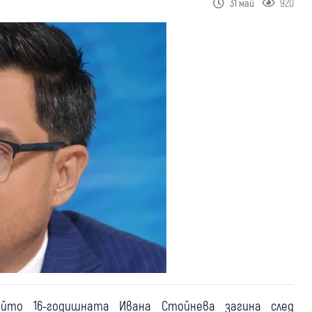
920
31 май
който 16-годишната Ивана Стойнева загина след