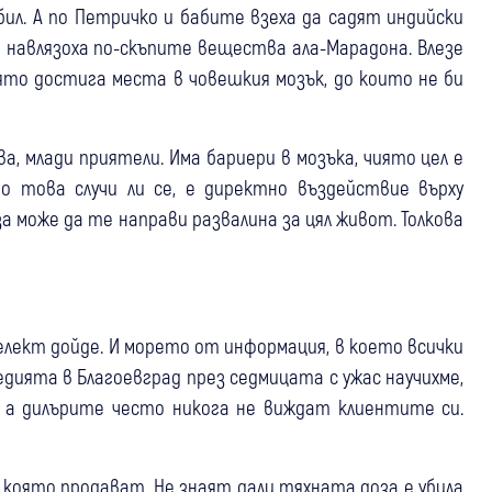
бил. А по Петричко и бабите взеха да садят индийски
я навлязоха по-скъпите вещества ала-Марадона. Влезе
ято достига места в човешкия мозък, до които не би
а, млади приятели. Има бариери в мозъка, чиято цел е
о това случи ли се, е директно въздействие върху
за може да те направи развалина за цял живот. Толкова
елект дойде. И морето от информация, в което всички
едията в Благоевград през седмицата с ужас научихме,
, а дилърите често никога не виждат клиентите си.
 която продават. Не знаят дали тяхната доза е убила