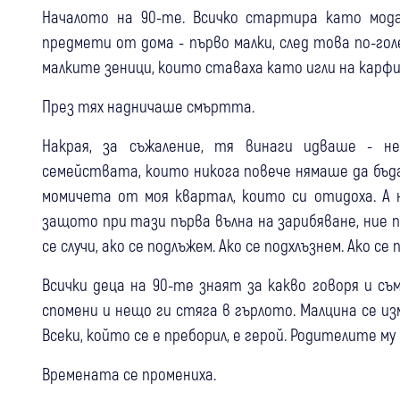
Началото на 90-те. Всичко стартира като мод
предмети от дома - първо малки, след това по-г
малките зеници, които ставаха като игли на карфи
През тях надничаше смъртта.
Накрая, за съжаление, тя винаги идваше - н
семействата, които никога повече нямаше да бъд
момичета от моя квартал, които си отидоха. А 
защото при тази първа вълна на зарибяване, ние п
се случи, ако се подлъжем. Ако се подхлъзнем. Ако се 
Всички деца на 90-те знаят за какво говоря и съ
спомени и нещо ги стяга в гърлото. Малцина се из
Всеки, който се е преборил, е герой. Родителите му
Времената се промениха.