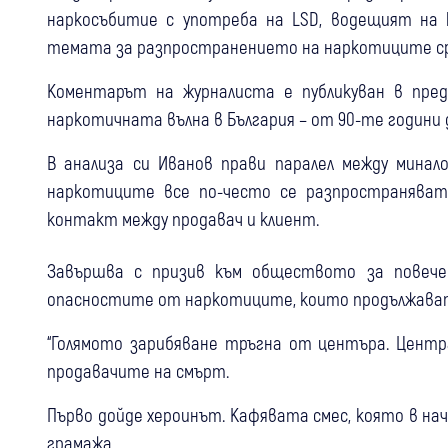
наркосъбитие с употреба на LSD, водещият на 
темата за разпространението на наркотиците ср
Коментарът на журналиста е публикуван в пред
наркотичната вълна в България – от 90-те години
В анализа си Иванов прави паралел между мина
наркотиците все по-често се разпространяват 
контакт между продавач и клиент.
Завършва с призив към обществото за повече
опасностите от наркотиците, които продължава
“Голямото зарибяване тръгна от центъра. Цент
продавачите на смърт.
Първо дойде хероинът. Кафявата смес, която в нача
грамажа.