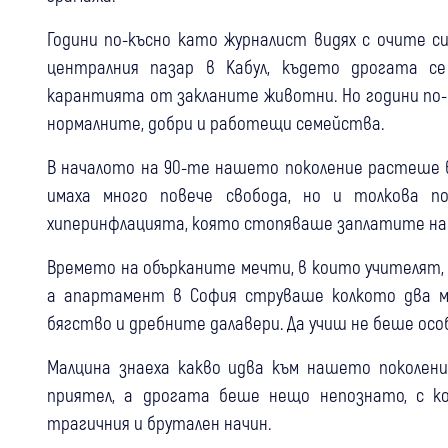
Години по-късно като журналист видях с очите 
централния пазар в Кабул, където дрогата с
карантията от закланите животни. Но години по-
нормалните, добри и работещи семейства.
В началото на 90-те нашето поколение растеше в
имаха много повече свобода, но и толкова п
хиперинфлацията, която стопяваше заплатите на
Времето на обърканите мечти, в които учителят, л
а апартамент в София струваше колкото два м
бягство и дребните далавери. Да учиш не беше особе
Малцина знаеха какво идва към нашето поколени
приятел, а дрогата беше нещо непознато, с к
трагичния и брутален начин.