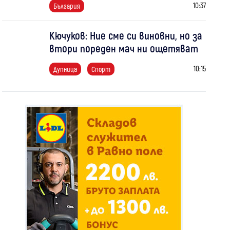
10:37
България
Кючуков: Ние сме си виновни, но за
втори пореден мач ни ощетяват
10:15
Дупница
Спорт