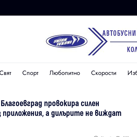
Свят
Спорт
Любопитно
Скорости
Из
 Благоевград провокира силен
з приложения, а дилърите не виждат