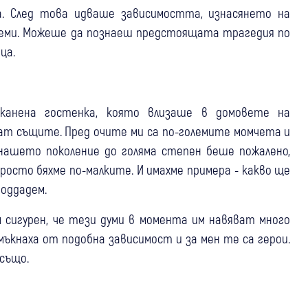
а. След това идваше зависимостта, изнасянето на
олеми. Можеше да познаеш предстоящата трагедия по
ца.
еканена гостенка, която влизаше в домовете на
ат същите. Пред очите ми са по-големите момчета и
нашето поколение до голяма степен беше пожалено,
росто бяхме по-малките. И имахме примера - какво ще
поддадем.
м сигурен, че тези думи в момента им навяват много
мъкнаха от подобна зависимост и за мен те са герои.
 също.