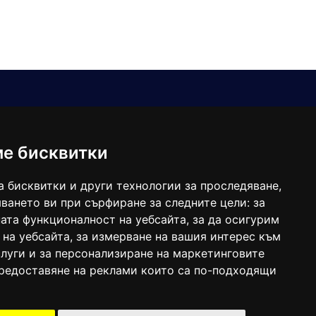
Е-мейл
Следвайте ни:
viaranews@gmail.com
balgarkanews@gmail.com
ме бисквитки
viara_reklama@mail.bg
а бисквитки и други технологии за проследяване,
ването ви при сърфиране за следните цели:
за
ата функционалност на уебсайта
,
за да осигурим
 на уебсайта
,
за измерване на вашия интерес към
луги и за персонализиране на маркетинговите
предоставяне на реклами които са по-подходящи
 под номер: ISSN 1312-4722.