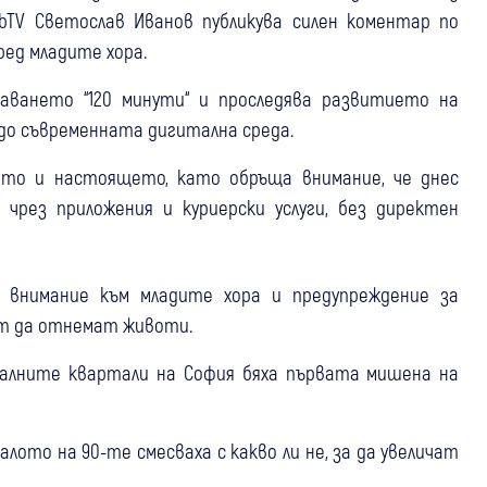
bTV Светослав Иванов публикува силен коментар по
ед младите хора.
аването “120 минути“ и проследява развитието на
 до съвременната дигитална среда.
лото и настоящето, като обръща внимание, че днес
чрез приложения и куриерски услуги, без директен
 внимание към младите хора и предупреждение за
т да отнемат животи.
ралните квартали на София бяха първата мишена на
лото на 90-те смесваха с какво ли не, за да увеличат