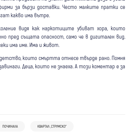
 фирми за бързи доставки. Често малките пратки се
гат какво има вътре.
оление видя как наркотиците убиват хора, които
ено пред същата опасност, само че в дигитален вид.
еки има име. Има и живот.
 детство, които смъртта отнесе твърде рано. Помня
завинаги. Деца, които не знаеха. А този коментар е за
07 авг
Кюстендил
Крими
07 авг
Дупница
Крими
Рецидивист остава в ареста за
07 авг
Оставиха в ареста 25-годишен
Петрич
Радомир
Крими
наркотици и отглеждане на канабис в
ПОЧИНАЛА
КВАРТАЛ „СТРУМСКО”
дупничанин, обвинен за канабис – бил в
Спипаха непълнолетна от Петрич с
Кюстендил