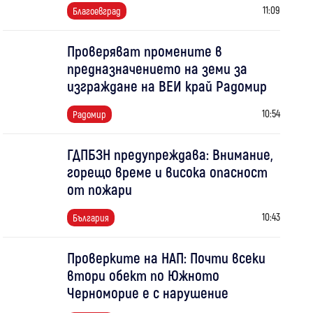
11:09
Благоевград
Проверяват промените в
предназначението на земи за
изграждане на ВЕИ край Радомир
10:54
Радомир
ГДПБЗН предупреждава: Внимание,
горещо време и висока опасност
от пожари
10:43
България
Проверките на НАП: Почти всеки
втори обект по Южното
Черноморие е с нарушение