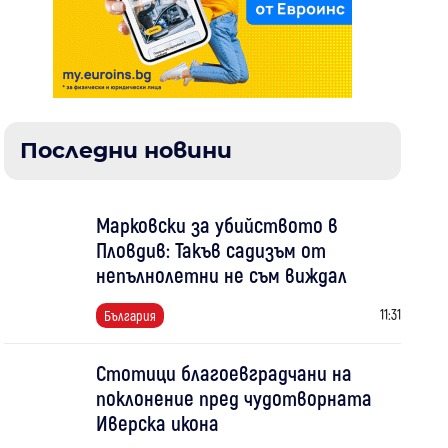
Последни новини
Марковски за убийството в
Пловдив: Такъв садизъм от
непълнолетни не съм виждал
11:31
България
Стотици благоевградчани на
поклонение пред чудотворната
Иверска икона