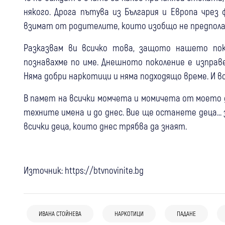
някого. Дрога пътува из България и Европа чрез
взимат от родителите, които изобщо не предпола
Разказвам ви всичко това, защото нашето пок
познавахме по име. Днешното поколение е изправ
Няма добри наркотици и няма подходящо време. И вс
В памет на всички момчета и момичета от моето
техните имена и до днес. Вие ще останете деца... 
всички деца, които днес трябва да знаят.
Източник: https://btvnovinite.bg
08:26
България
07 авг
България
Оставиха за постоянно в ареста
07 авг
Петрич
Крими
Удар по наркобизнеса в София: Иззеха
петима обвиняеми по делото за
ИВАНА СТОЙНЕВА
НАРКОТИЦИ
ПАДАНЕ
Полицията откри 352 килограма
фентанил, кокаин, метамфетамин,
разпространение на фентанил