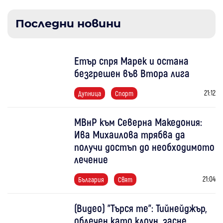
Последни новини
Етър спря Марек и остана
безгрешен във Втора лига
21:12
Дупница
Спорт
МВнР към Северна Македония:
Ива Михаилова трябва да
получи достъп до необходимото
лечение
21:04
България
Свят
(Видео) "Търся те": Тийнейджър,
облечен като клоун, засне