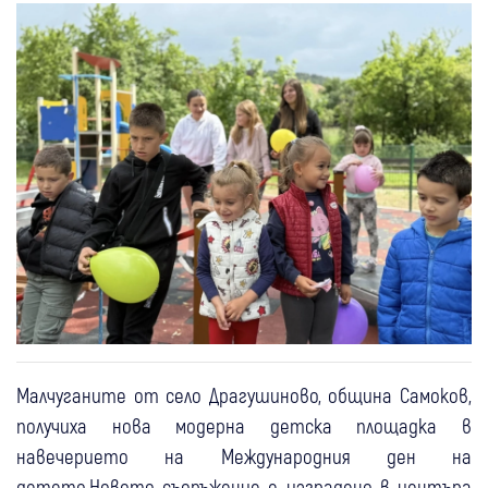
Малчуганите от село Драгушиново, община Самоков,
получиха нова модерна детска площадка в
навечерието на Международния ден на
детето.Новото съоръжение е изградено в центъра