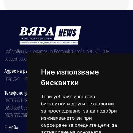
Собственик и издател на вестник "Вяра" е "АВС КО" ООД,
регистрирана на 08.05.2002 година.
Адрес на редакцията
Ние използваме
Град Дупница, ул.''Христо Ботев" 43
бисквитки
Телефони за реклама и абонаменти
Този уебсайт използва
0879 356 082
бисквитки и други технологии
0879 356 098
за проследяване, за да подобри
0879 356 289
изживяването ви при
сърфиране за следните цели:
за
Е-мейл
активиране на основната