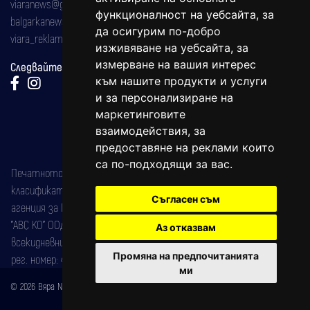
viaranews@gmail.com
функционалност на уебсайта
,
за
balgarkanews@gmail.com
да осигурим по-добро
viara_reklama@mail.bg
изживяване на уебсайта
,
за
измерване на вашия интерес
Следвайте ни:
към нашите продукти и услуги
и за персонализиране на
маркетинговите
взаимодействия
,
за
предоставяне на реклами които
са по-подходящи за вас
.
Печатното издание на вестника е регистрирано в националния
класификатор на печатните издания (Българска национална
Съгласен съм
агенция за ISSN) под номер: ISSN 1312-4722.
"АВС КО" ООД е притежател на марката: Вяра информационен
Аз отказвам
всекидневник на югозападна България, със свидетелство за марка
Промяна на предпочитанията
рег. номер: 47857/11.05.2004 година.
ми
© 2026 Вяра News Всички права запазени!
Created by
DREAMmedia Creative Studio