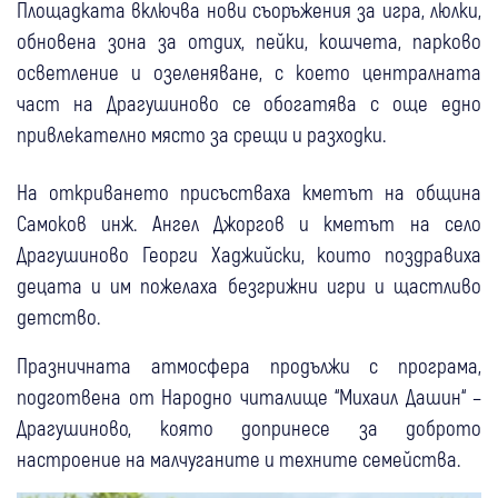
Площадката включва нови съоръжения за игра, люлки,
обновена зона за отдих, пейки, кошчета, парково
осветление и озеленяване, с което централната
част на Драгушиново се обогатява с още едно
привлекателно място за срещи и разходки.
На откриването присъстваха кметът на община
Самоков инж. Ангел Джоргов и кметът на село
Драгушиново Георги Хаджийски, които поздравиха
децата и им пожелаха безгрижни игри и щастливо
детство.
Празничната атмосфера продължи с програма,
подготвена от Народно читалище “Михаил Дашин“ –
Драгушиново, която допринесе за доброто
настроение на малчуганите и техните семейства.