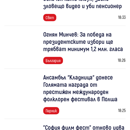
зловещо видео и уби пенсионер
18:33
Свят
Огнян Минчев: За победа на
президентските избори ще
трябват минимум 1,2 млн. гласа
18:26
България
Ансамбъл “Кладница“ донесе
Голямата награда от
престижен международен
фолклорен фестивал в Полша
18:25
Перник
"София филм фест" отново идва