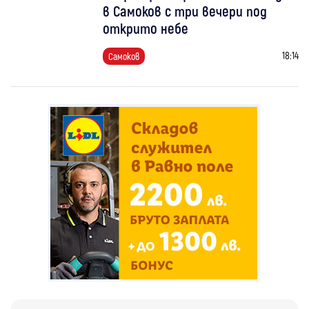
в Самоков с три вечери под
открито небе
18:14
Самоков