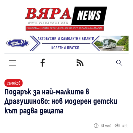
Самоков
Подарък за най-малките в
Драгушиново: нов модерен детски
кът радва децата
469
31 май