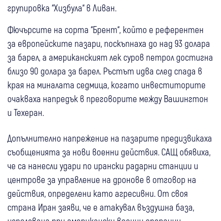
групировка “Хизбула“ в Ливан.
Фючърсите на сорта “Брент“, който е референтен
за европейските пазари, поскъпнаха до над 93 долара
за барел, а американският лек суров петрол достигна
близо 90 долара за барел. Ръстът идва след спада в
края на миналата седмица, когато инвеститорите
очакваха напредък в преговорите между Вашингтон
и Техеран.
Допълнително напрежение на пазарите предизвикаха
съобщенията за нови военни действия. САЩ обявиха,
че са нанесли удари по ирански радарни станции и
центрове за управление на дронове в отговор на
действия, определени като агресивни. От своя
страна Иран заяви, че е атакувал въздушна база,
използвана при американски военни операции.