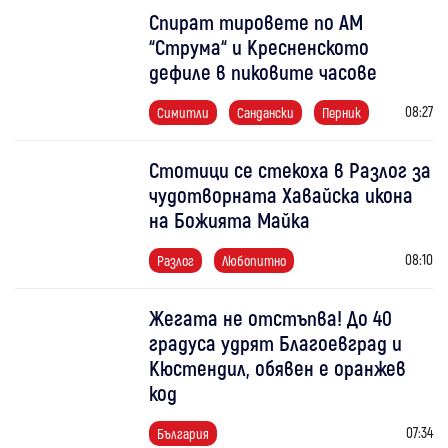
Спират тировете по АМ
“Струма“ и Кресненското
дефиле в пиковите часове
08:27
Симитли
Сандански
Перник
Стотици се стекоха в Разлог за
чудотворната Хавайска икона
на Божията Майка
08:10
Разлог
Любопитно
Жегата не отстъпва! До 40
градуса удрят Благоевград и
Кюстендил, обявен е оранжев
код
07:34
България