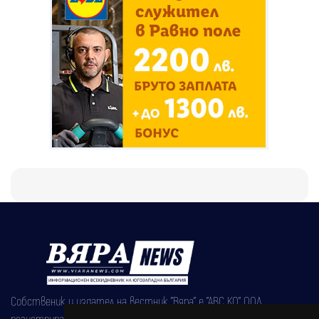
Собственик и издател на вестник "Вяра" е "АВС КО" ООД,
регистрирана на 08.05.2002 година.