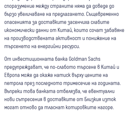
споразумение между страните няма да доведе до
бързо увеличаване на предлагането. Същевременно
опасенията за доставките засенчиха слабите
икономически данни от Китай, които сочат забавяне
на производствената активност и понижение на
търсенето на енергийни ресурси.
От инвестиционната банка Goldman Sachs
предупреждават, че по-слабото търсене в Китай и
Европа може да окаже натиск върху цените на
петрола през последното тримесечие на годината.
Въпреки това банката отбелязва, че евентуални
нови сътресения в доставките от Близкия изток
могат отново да тласнат котировките нагоре.