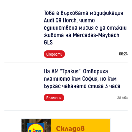
Това е върховата модификация
Audi Q9 Horch, чиято
еднинствена мисия е да стъжни
живота на Mercedes-Maybach
GLS
06:24
Скорости
На АМ “Тракия“: Отвориха
платното към София, но към
Бургас чакането стига 3 часа
06 авг
България