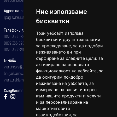
Адрес на редакцията
Ние използваме
Град Дупница, ул.''Христо Ботев" 43
бисквитки
Телефони за реклама и абонаменти
Този уебсайт използва
0879 356 082
бисквитки и други технологии
0879 356 098
за проследяване, за да подобри
0879 356 289
изживяването ви при
сърфиране за следните цели:
за
Е-мейл
активиране на основната
viaranews@gmail.com
функционалност на уебсайта
,
за
balgarkanews@gmail.com
да осигурим по-добро
viara_reklama@mail.bg
изживяване на уебсайта
,
за
измерване на вашия интерес
Следвайте ни:
към нашите продукти и услуги
и за персонализиране на
маркетинговите
взаимодействия
,
за