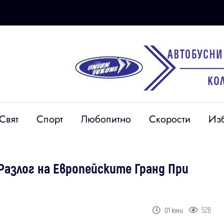
Свят
Спорт
Любопитно
Скорости
Из
Разлог на Европейските Гранд При
528
01 юни