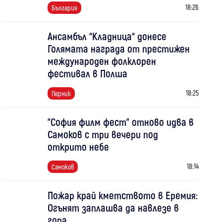
18:26
България
Ансамбъл “Кладница“ донесе
Голямата награда от престижен
международен фолклорен
фестивал в Полша
18:25
Перник
"София филм фест" отново идва в
Самоков с три вечери под
открито небе
18:14
Самоков
Пожар край кметството в Еремия:
Огънят заплашва да навлезе в
гора