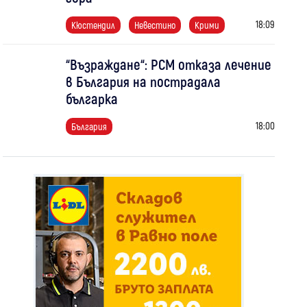
18:09
Кюстендил
Невестино
Крими
“Възраждане“: РСМ отказа лечение
в България на пострадала
българка
18:00
България