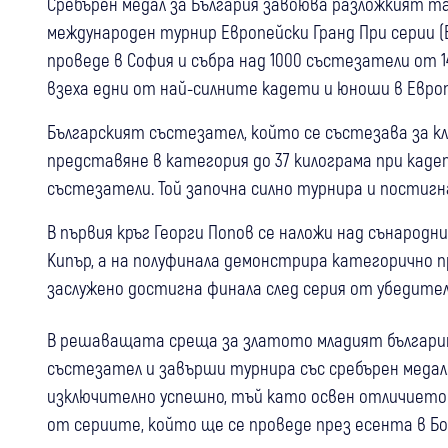
Сребърен медал за България завоюва разложкият т
международен турнир Европейски Гранд При серии (E
проведе в София и събра над 1000 състезатели от 
взеха едни от най-силните кадети и юноши в Европ
Българският състезател, който се състезава за кл
представяне в категория до 37 килограма при кад
състезатели. Той започна силно турнира и постигна
В първия кръг Георги Попов се наложи над сънарод
Кипър, а на полуфинала демонстрира категорично 
заслужено достигна финала след серия от убедител
В решаващата среща за златото младият българин
състезател и завърши турнира със сребърен медал
изключително успешно, тъй като освен отличието 
от сериите, който ще се проведе през есента в Бо