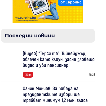
Последни новини
(Видео) "Търся те": Тийнейджър,
облечен като клоун, засне зловещо
видео и уби пенсионер
18:33
Свят
Огнян Минчев: За победа на
президентските избори ще
трябват минимум 1,2 млн. гласа