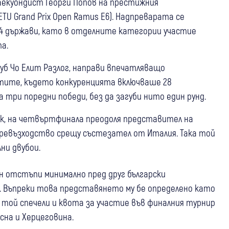
аекуондист Георги Попов на престижния
TU Grand Prix Open Ramus E6). Надпреварата се
14 държави, като в отделните категории участие
а.
уб Чо Елит Разлог, направи впечатляващо
етите, където конкуренцията включваше 28
 три поредни победи, без да загуби нито един рунд.
ник, на четвъртфинала преодоля представител на
превъзходство срещу състезател от Италия. Така той
ни двубои.
 отстъпи минимално пред друг български
. Въпреки това представянето му бе определено като
той спечели и квота за участие във финалния турнир
сна и Херцеговина.