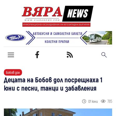
Бобов дол
Децата на Бобов дол посрещнаха 1
юни с песни, танци и забавления
785
01 юни