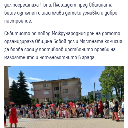
дол посрещнаха 1 юни. Площадът пред Общината
беше изпълнен с щастливи детски усмивки и добро
настроение.
Събитието по повод Международния ден на детето
организираха Община Бобов дол и Местната комисия
за борба срещу противообществените прояви на
малолетните и непълнолетните в града.