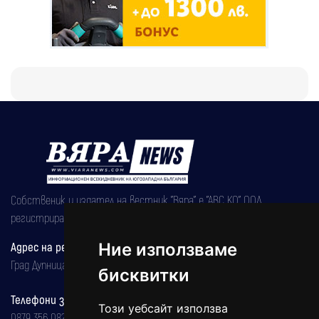
Собственик и издател на вестник "Вяра" е "АВС КО" ООД,
регистрирана на 08.05.2002 година.
Адрес на редакцията
Ние използваме
Град Дупница, ул.''Христо Ботев" 43
бисквитки
Телефони за реклама и абонаменти
Този уебсайт използва
0879 356 082