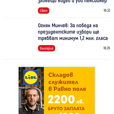
зловещо видео и уби пенсионер
18:33
Свят
Огнян Минчев: За победа на
президентските избори ще
трябват минимум 1,2 млн. гласа
18:26
България