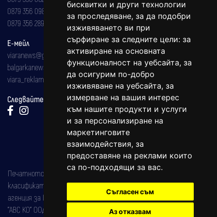
бисквитки и други технологии
0879 356 098
за проследяване, за да подобри
0879 356 289
изживяването ви при
сърфиране за следните цели:
за
Е-мейл
активиране на основната
viaranews@gmail.com
функционалност на уебсайта
,
за
balgarkanews@gmail.com
да осигурим по-добро
viara_reklama@mail.bg
изживяване на уебсайта
,
за
измерване на вашия интерес
Следвайте ни:
към нашите продукти и услуги
и за персонализиране на
маркетинговите
взаимодействия
,
за
предоставяне на реклами които
са по-подходящи за вас
.
Печатното издание на вестника е регистрирано в националния
класификатор на печатните издания (Българска национална
Съгласен съм
агенция за ISSN) под номер: ISSN 1312-4722.
"АВС КО" ООД е притежател на марката: Вяра информационен
Аз отказвам