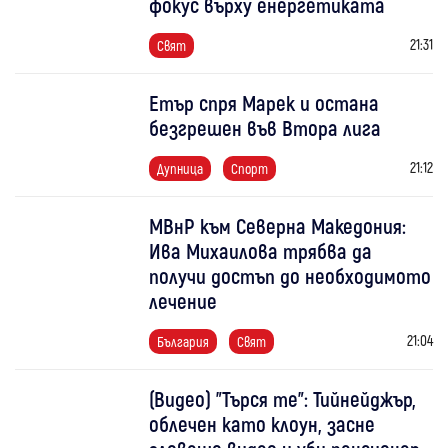
фокус върху енергетиката
21:31
Свят
Етър спря Марек и остана
безгрешен във Втора лига
21:12
Дупница
Спорт
МВнР към Северна Македония:
Ива Михаилова трябва да
получи достъп до необходимото
лечение
21:04
България
Свят
(Видео) "Търся те": Тийнейджър,
облечен като клоун, засне