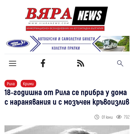
Рила
Крими
18-годишна от Рила се прибра у дома
с наранявания и с мозъчен кръвоизлив
792
01 юни