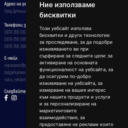
Адрес на редакцията
Ние използваме
Град Дупница, ул.''Христо Ботев" 43
бисквитки
Телефони за реклама и абонаменти
Този уебсайт използва
0879 356 082
бисквитки и други технологии
0879 356 098
за проследяване, за да подобри
0879 356 289
изживяването ви при
сърфиране за следните цели:
за
Е-мейл
активиране на основната
viaranews@gmail.com
функционалност на уебсайта
,
за
balgarkanews@gmail.com
да осигурим по-добро
viara_reklama@mail.bg
изживяване на уебсайта
,
за
измерване на вашия интерес
Следвайте ни:
към нашите продукти и услуги
и за персонализиране на
маркетинговите
взаимодействия
,
за
предоставяне на реклами които