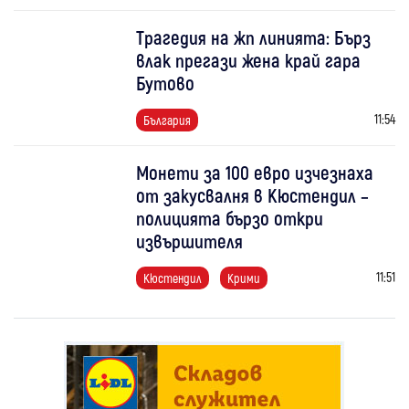
Трагедия на жп линията: Бърз
влак прегази жена край гара
Бутово
11:54
България
Монети за 100 евро изчезнаха
от закусвалня в Кюстендил –
полицията бързо откри
извършителя
11:51
Кюстендил
Крими