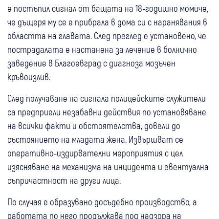
е постъпил сигнал от бащата на 18-годишно момиче,
че дъщеря му се е прибрала в дома си с наранявания в
областта на главата. След преглед е установено, че
пострадалата е настанена за лечение в болнично
заведение в Благоевград с диагноза мозъчен
кръвоизлив.
След получаване на сигнала полицейските служители
са предприели незабавни действия по установяване
на всички факти и обстоятелства, довели до
състоянието на младата жена. Извършват се
оперативно-издирвателни мероприятия с цел
изясняване на механизма на инцидента и евентуална
съпричастност на други лица.
По случая е образувано досъдебно производство, а
работата по него продължава под надзора на