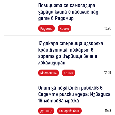
Полицията се самосезира
заради клипа с насилие над
дете в Радомир
12:20
Радомир
Крими
17 декара стърнища изгоряха
край Дупница, пожарът в
гората до Цървище вече е
локализиран
12:09
Кюстендил
Крими
Опит за незаконен риболов в
Седемте рилски езера: Извадиха
16-метрова мрежа
11:58
Дупница
Сапарева баня