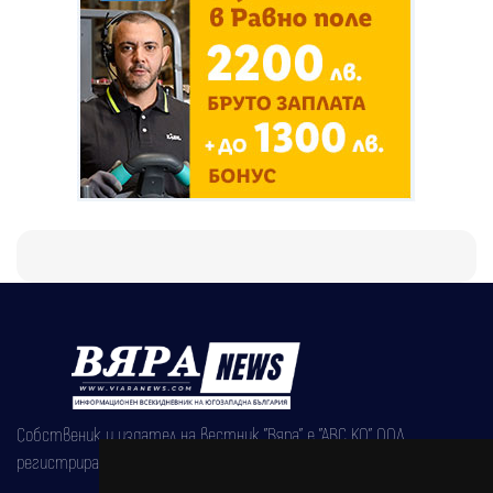
Собственик и издател на вестник "Вяра" е "АВС КО" ООД,
регистрирана на 08.05.2002 година.