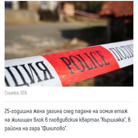
Снимка: БТА
25-годишна жена загина след падане на осмия етаж
на жилищен блок в пловдивския квартал "Кършияка", в
района на гара "Филипово".