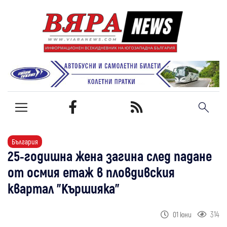
България
25-годишна жена загина след падане
от осмия етаж в пловдивския
квартал "Кършияка"
314
01 юни