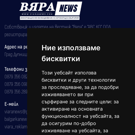
Собственик и издател на вестник "Вяра" е "АВС КО" ООД,
регистрирана на 08.05.2002 година.
Ние използваме
Адрес на редакцията
Град Дупница, ул.''Христо Ботев" 43
бисквитки
Телефони за реклама и абонаменти
Този уебсайт използва
0879 356 082
бисквитки и други технологии
0879 356 098
за проследяване, за да подобри
0879 356 289
изживяването ви при
сърфиране за следните цели:
за
Е-мейл
активиране на основната
viaranews@gmail.com
функционалност на уебсайта
,
за
balgarkanews@gmail.com
да осигурим по-добро
viara_reklama@mail.bg
изживяване на уебсайта
,
за