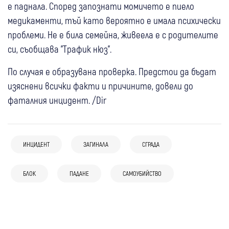
е паднала. Според запознати момичето е пиело
медикаменти, тъй като вероятно е имала психически
проблеми. Не е била семейна, живеела е с родителите
си, съобщава "Трафик нюз".
По случая е образувана проверка. Предстои да бъдат
изяснени всички факти и причините, довели до
фаталния инцидент. /Dir
ИНЦИДЕНТ
ЗАГИНАЛА
СГРАДА
05 авг
Кюстендил
Крими
10:31
Благоевград
Крими
05 авг
България
Продължава издирването на 38-годишния
Шофьор блъсна 17-годишен младеж в
БЛОК
ПАДАНЕ
САМОУБИЙСТВО
"Пирогов" с добра новина: 15-годишен
мъж, изчезнал във водите на язовир
Благоевградско
05 авг
Разлог
05 авг
Кюстендил
Крими
борец се възстановява след парализа на
“Доспат“
Прекратяват разследването за
56-годишна шофьорка блъсна пешеходец
четирите крайника
04 авг
България
фаталната катастрофа с двамата
на “зебра“ в Кюстендил
(Снимки, Видео) Моторист на задна гума
пилоти в "Граф Игнатиево"