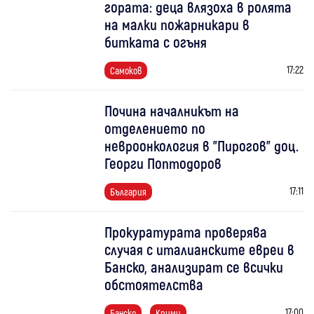
гората: деца влязоха в ролята
на малки пожарникари в
битката с огъня
17:22
Самоков
Почина началникът на
отделението по
невроонкология в "Пирогов" доц.
Георги Поптодоров
17:11
България
Прокуратурата проверява
случая с италианските евреи в
Банско, анализират се всички
обстоятелства
17:00
Банско
Крими