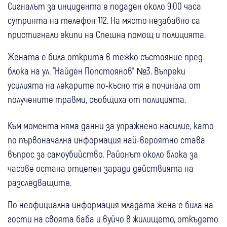
Сигналът за инцидента е подаден около 9:00 часа
сутринта на телефон 112. На място незабавно са
пристигнали екипи на Спешна помощ и полицията.
Жената е била открита в тежко състояние пред
блока на ул. "Найден Попстоянов" №3. Въпреки
усилията на лекарите по-късно тя е починала от
получените травми, съобщиха от полицията.
Към момента няма данни за упражнено насилие, като
по първоначална информация най-вероятно става
въпрос за самоубийство. Районът около блока за
часове остана отцепен заради действията на
разследващите.
По неофициална информация младата жена е била на
гости на своята баба и вуйчо в жилището, откъдето