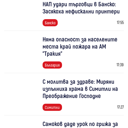
НАП удари търговци в Банско:
Засякоха нефискални принтери
17:55
Банско
Няма опасност за населените
места край пожара на АМ
"Тракия"
17:39
България
С молитва за здраве: Миряни
изпълниха храма в Симитли на
Преображение Господне
17:27
Симитли
Самоков даде урок по грижа за