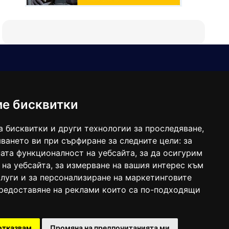
Е-мейл
Следвайте ни:
viaranews@gmail.com
balgarkanews@gmail.com
ме бисквитки
viara_reklama@mail.bg
а бисквитки и други технологии за проследяване,
ването ви при сърфиране за следните цели:
за
ата функционалност на уебсайта
,
за да осигурим
 на уебсайта
,
за измерване на вашия интерес към
луги и за персонализиране на маркетинговите
предоставяне на реклами които са по-подходящи
 под номер: ISSN 1312-4722.
отказвам
Промяна на предпочитанията ми