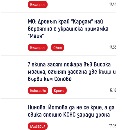
17:44
България
МО: Дронът край “Кардам“ най-
вероятно е украинска примамка
“Майя“
17:33
България
Свят
7 екипа гасят пожара във Висока
могила, огънят засегна две къщи и
върви към Сопово
17:18
Бобошево
Крими
Нинова: Йотова да не се крие, а да
свика спешно КСНС заради дрона
17:05
България