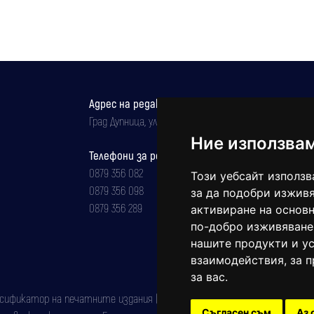
Адрес на редакцията
Град Дупница, ул.''Христо Ботев" 43
Ние използва
Телефони за реклама и абонаменти
0879 356 082
Този уебсайт използв
0879 356 098
за да подобри изживя
0879 356 289
активиране на основн
по-добро изживяване
нашите продукти и ус
взаимодействия
,
за 
за вас
.
фикатор на печатните издания (Българска национална агенция за ISSN)
Съгласен съм
Аз 