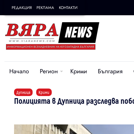
РЕДАКЦИЯ
РЕКЛАМА
КОНТАКТИ
Начало
Регион
Крими
България
Дупница
Крими
Полицията в Дупница разследва поб