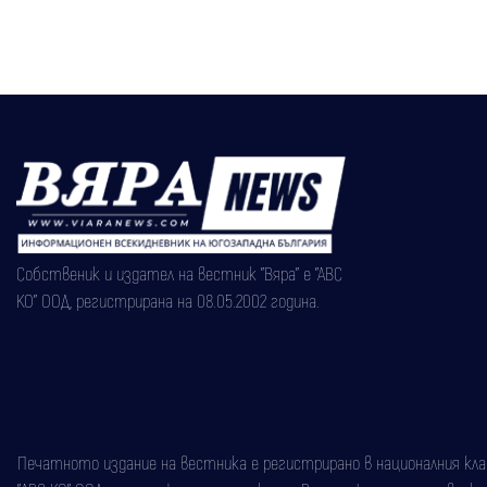
Собственик и издател на вестник "Вяра" е "АВС
КО" ООД, регистрирана на 08.05.2002 година.
Печатното издание на вестника е регистрирано в националния класи