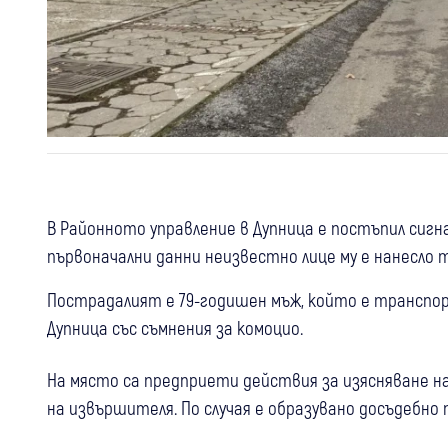
В Районното управление в Дупница е постъпил сигн
първоначални данни неизвестно лице му е нанесло 
Пострадалият е 79-годишен мъж, който е транспор
Дупница със съмнения за комоцио.
На място са предприети действия за изясняване 
на извършителя. По случая е образувано досъдебно