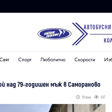
Свят
Спорт
Любопитно
Скорости
Из
ой над 79-годишен мъж в Самораново
497
01 юни