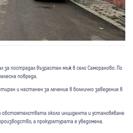
ал за пострадал възрастен мъж в село Самораново. По
телесна повреда.
тиран и настанен за лечение в болнично заведение в
на обстоятелствата около инцидента и установяване
 производство, а прокуратурата е уведомена.