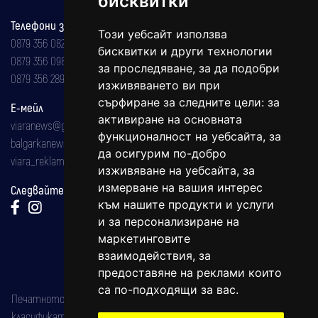
бисквитки
Телефони за реклама и абонаменти
Този уебсайт използва
0879 356 082
бисквитки и други технологии
0879 356 098
за проследяване, за да подобри
0879 356 289
изживяването ви при
сърфиране за следните цели:
за
Е-мейл
активиране на основната
viaranews@gmail.com
функционалност на уебсайта
,
за
balgarkanews@gmail.com
да осигурим по-добро
viara_reklama@mail.bg
изживяване на уебсайта
,
за
измерване на вашия интерес
Следвайте ни:
към нашите продукти и услуги
и за персонализиране на
маркетинговите
взаимодействия
,
за
предоставяне на реклами които
са по-подходящи за вас
.
Печатното издание на вестника е регистрирано в националния
класификатор на печатните издания (Българска национална