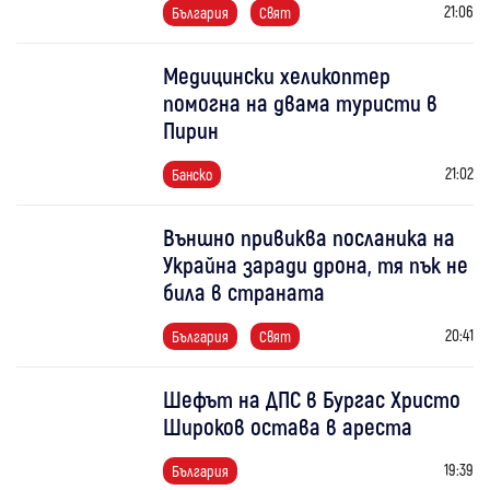
21:06
България
Свят
Медицински хеликоптер
помогна на двама туристи в
Пирин
21:02
Банско
Външно привиква посланика на
Украйна заради дрона, тя пък не
била в страната
20:41
България
Свят
Шефът на ДПС в Бургас Христо
Широков остава в ареста
19:39
България