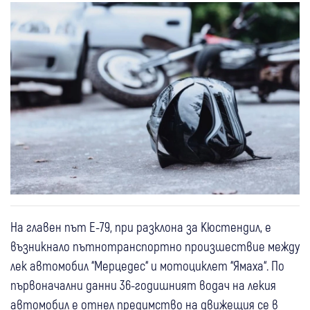
На главен път Е-79, при разклона за Кюстендил, е
възникнало пътнотранспортно произшествие между
лек автомобил “Мерцедес“ и мотоциклет “Ямаха“. По
първоначални данни 36-годишният водач на лекия
автомобил е отнел предимство на движещия се в