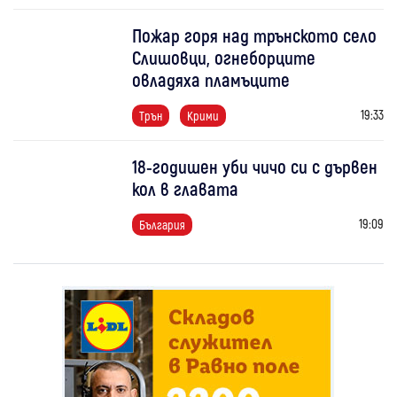
Пожар горя над трънското село
Слишовци, огнеборците
овладяха пламъците
19:33
Трън
Крими
18-годишен уби чичо си с дървен
кол в главата
19:09
България