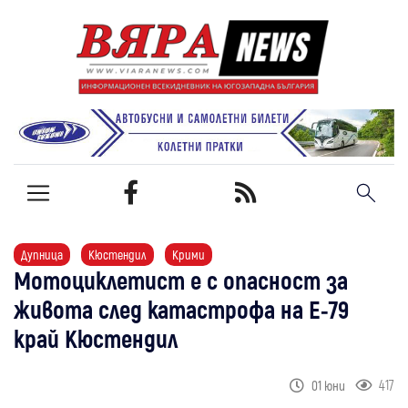
Дупница
Кюстендил
Крими
Мотоциклетист е с опасност за
живота след катастрофа на Е-79
край Кюстендил
417
01 юни