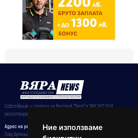
Собственик и издател на вестник "Вяра" е "АВС КО" ООД,
регистрирана на 08.05.2002 година.
Ние използваме
Адрес на редакцията
Град Дупница, ул.''Христо Ботев" 43