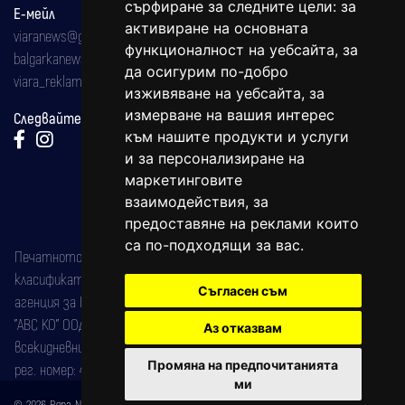
сърфиране за следните цели:
за
Е-мейл
активиране на основната
viaranews@gmail.com
функционалност на уебсайта
,
за
balgarkanews@gmail.com
да осигурим по-добро
viara_reklama@mail.bg
изживяване на уебсайта
,
за
измерване на вашия интерес
Следвайте ни:
към нашите продукти и услуги
и за персонализиране на
маркетинговите
взаимодействия
,
за
предоставяне на реклами които
са по-подходящи за вас
.
Печатното издание на вестника е регистрирано в националния
класификатор на печатните издания (Българска национална
Съгласен съм
агенция за ISSN) под номер: ISSN 1312-4722.
"АВС КО" ООД е притежател на марката: Вяра информационен
Аз отказвам
всекидневник на югозападна България, със свидетелство за марка
Промяна на предпочитанията
рег. номер: 47857/11.05.2004 година.
ми
© 2026 Вяра News Всички права запазени!