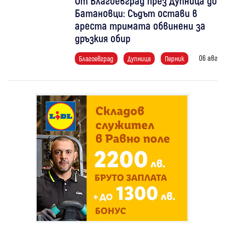
От Благоевград през Дупница до
Батановци: Съдът остави в
ареста тримата обвинени за
дръзкия обир
06 авг
Благоевград
Дупница
Перник