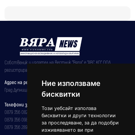
Собственик и издател на вестник "Вяра" е "АВС КО" ООД,
регистрирана на 08.05.2002 година.
Адрес на редакцията
Ние използваме
Град Дупница, ул.''Христо Ботев" 43
бисквитки
Телефони за реклама и абонаменти
Този уебсайт използва
0879 356 082
бисквитки и други технологии
0879 356 098
за проследяване, за да подобри
0879 356 289
изживяването ви при