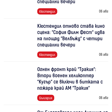
специални вечери
06 авг
Кюстендил
Кюстендил отново става кино
сцена: “София Филм Фест“ идва
на площад “Велбъжд“ с четири
специални вечери
06 авг
Кюстендил
Огнен фронт край “Тракия“:
Втори военен хеликоптер
“Кугър“ се включи в битката с
пожара край АМ “Тракия“
06 авг
България