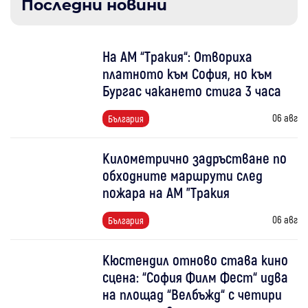
Последни новини
На АМ “Тракия“: Отвориха
платното към София, но към
Бургас чакането стига 3 часа
06 авг
България
Километрично задръстване по
обходните маршрути след
пожара на АМ "Тракия
06 авг
България
Кюстендил отново става кино
сцена: “София Филм Фест“ идва
на площад “Велбъжд“ с четири