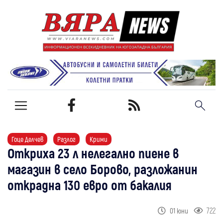
Гоце Делчев
Разлог
Крими
Откриха 23 л нелегално пиене в
магазин в село Борово, разложанин
открадна 130 евро от бакалия
722
01 юни