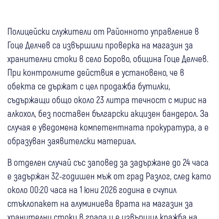
Полицейски служители от Районното управление в
Гоце Делчев са извършили проверка на магазин за
хранителни стоки в село Борово, община Гоце Делчев.
При контролните действия е установено, че в
обекта се държат с цел продажба бутилки,
съдържащи общо около 23 литра течност с мирис на
алкохол, без поставен български акцизен бандерол. За
случая е уведомена компетентната прокуратура, а е
образуван заявителски материал.
В отделен случай със заповед за задържане до 24 часа
е задържан 32-годишен мъж от град Разлог, след като
около 00:20 часа на 1 юни 2026 година е счупил
стъклопакет на алуминиева врата на магазин за
хранителни стоки в града и е извършил кражба на