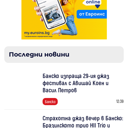
Последни новини
Банско изпраща 29-ия джаз
фестивал с Авишай Коен и
Васил Петров
12:39
Банско
Страхотна джаз вечер в Банско:
Бразилското трио HII Trio и