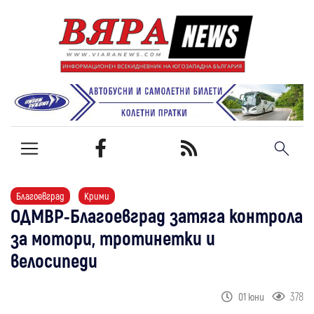
Благоевград
Крими
ОДМВР-Благоевград затяга контрола
за мотори, тротинетки и
велосипеди
378
01 юни