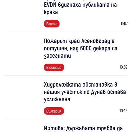
EVDN вдигнаха публиката на
крака
11:07
Банско
Пожарът край Асеновград е
потушен, над 6000 декара са
засегнати
10:59
България
Хидроложката обстановка в
нашия участък по Дунав остава
усложнена
10:46
България
Йотова: Държавата трябва да