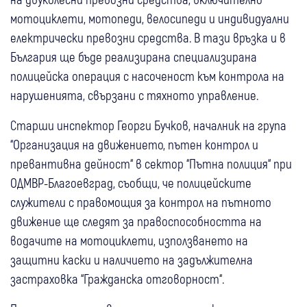
мотоциклети, мотопеди, велосипеди и индивидуални
електрически превозни средства. В тази връзка и в
България ще бъде реализирана специализирана
полицейска операция с насоченост към контрола на
нарушенията, свързани с тяхното управление.
Старши инспектор Георги Бучков, началник на група
“Организация на движението, пътен контрол и
превантивна дейност“ в сектор “Пътна полиция“ при
ОДМВР-Благоевград, съобщи, че полицейските
служители с правомощия за контрол на пътното
движение ще следят за правоспособността на
водачите на мотоциклети, използването на
защитни каски и наличието на задължителна
застраховка “Гражданска отговорност“.