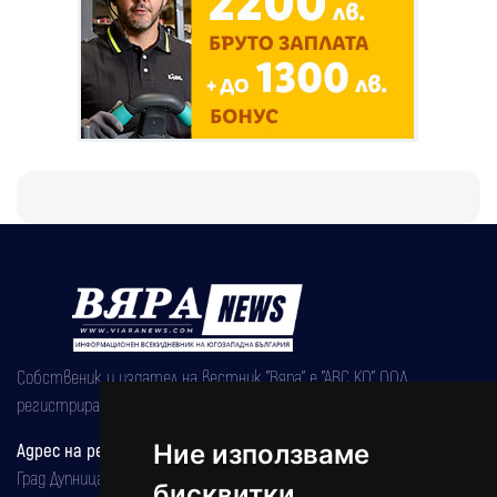
Собственик и издател на вестник "Вяра" е "АВС КО" ООД,
регистрирана на 08.05.2002 година.
Ние използваме
Адрес на редакцията
Град Дупница, ул.''Христо Ботев" 43
бисквитки