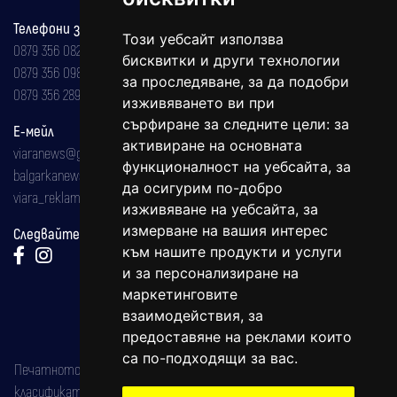
Телефони за реклама и абонаменти
Този уебсайт използва
0879 356 082
бисквитки и други технологии
0879 356 098
за проследяване, за да подобри
0879 356 289
изживяването ви при
сърфиране за следните цели:
за
Е-мейл
активиране на основната
viaranews@gmail.com
функционалност на уебсайта
,
за
balgarkanews@gmail.com
да осигурим по-добро
viara_reklama@mail.bg
изживяване на уебсайта
,
за
измерване на вашия интерес
Следвайте ни:
към нашите продукти и услуги
и за персонализиране на
маркетинговите
взаимодействия
,
за
предоставяне на реклами които
са по-подходящи за вас
.
Печатното издание на вестника е регистрирано в националния
класификатор на печатните издания (Българска национална