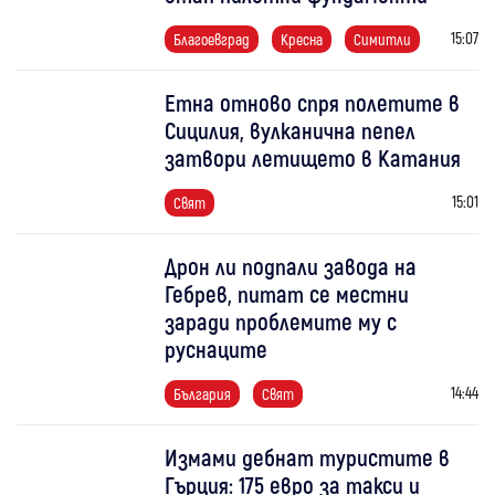
15:07
Благоевград
Кресна
Симитли
Етна отново спря полетите в
Сицилия, вулканична пепел
затвори летището в Катания
15:01
Свят
Дрон ли подпали завода на
Гебрев, питат се местни
заради проблемите му с
руснаците
14:44
България
Свят
Измами дебнат туристите в
Гърция: 175 евро за такси и