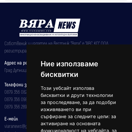
Собственик и издател на вестник "Вяра" е "АВС КО" ООД,
регистрирана на 08.05.2002 година.
Ние използваме
Адрес на редакцията
Град Дупница, ул.''Христо Ботев" 43
бисквитки
Телефони за реклама и абонаменти
Този уебсайт използва
0879 356 082
бисквитки и други технологии
0879 356 098
за проследяване, за да подобри
0879 356 289
изживяването ви при
сърфиране за следните цели:
за
Е-мейл
активиране на основната
viaranews@gmail.com
функционалност на уебсайта
,
за