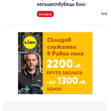
несъществуващи вили
14:43
България