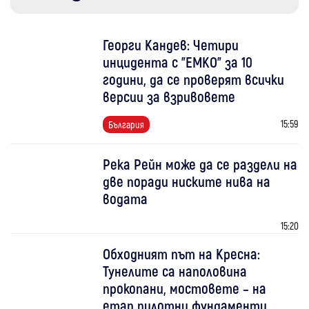
Георги Кандев: Четири
инцидента с "ЕМКО" за 10
години, да се проверят всички
версии за взривовете
15:59
България
Река Рейн може да се раздели на
две поради ниските нива на
водата
15:20
Обходният път на Кресна:
Тунелите са наполовина
прокопани, мостовете – на
етап пилотни фундаменти