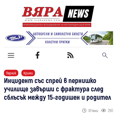
Перник
Крими
Инцидент със спрей в пернишко
училище завърши с фрактура след
сблъсък между 15-годишен и родител
290
01 юни