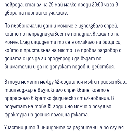
повреда, станал на 29 май малко преди 20:00 часа в
двора на пернишко училище.
По първоначални данни момиче е използвало спрей,
който по непредпазливост е попаднал в лицето на
момче. След инцидента то се е оплакало на баща си,
който е пристигнал на място и е провел разговор с
децата с цел да ги предупреди да бъдат по-
внимателни и да не допускат подобни действия.
В този момент между 42-годишния мъж и присъстващ
тийнейджър е възникнало спречкване, което е
прераснало в кратко физическо стълкновение. В
резултат на това 15-годишно момче е получило
фрактура на десния палец на ръката.
Участниците в инцидента са разпитани, а по случая