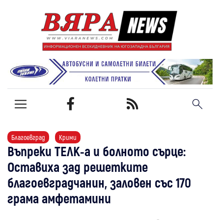
Благоевград
Крими
Въпреки ТЕЛК-а и болното сърце:
Оставиха зад решетките
благоевградчанин, заловен със 170
грама амфетамини