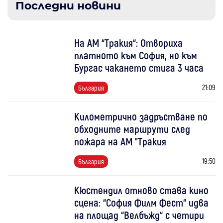
Последни новини
На АМ “Тракия“: Отвориха
платното към София, но към
Бургас чакането стига 3 часа
21:09
България
Километрично задръстване по
обходните маршрути след
пожара на АМ "Тракия
19:50
България
Кюстендил отново става кино
сцена: “София Филм Фест“ идва
на площад “Велбъжд“ с четири