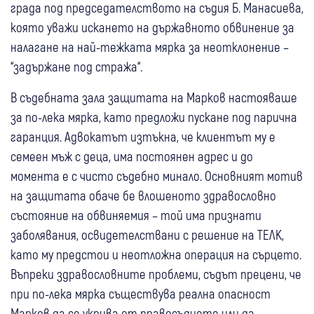
града под председателството на съдия Б. Манасиева,
която уважи искането на държавното обвинение за
налагане на най-тежката мярка за неотклонение –
“задържане под стража“.
В съдебната зала защитата на Марков настояваше
за по-лека мярка, като предложи пускане под парична
гаранция. Адвокатът изтъкна, че клиентът му е
семеен мъж с деца, има постоянен адрес и до
момента е с чисто съдебно минало. Основният мотив
на защитата обаче бе влошеното здравословно
състояние на обвиняемия – той има признати
заболявания, освидетелствани с решение на ТЕЛК,
като му предстои и неотложна операция на сърцето.
Въпреки здравословните проблеми, съдът прецени, че
при по-лека мярка съществува реална опасност
Марков да се укрива от правосъдието или да