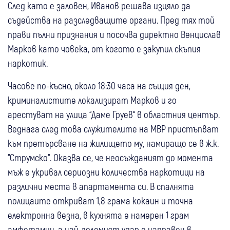
След като е заловен, Иванов решава изцяло да
съдейства на разследващите органи. Пред тях той
прави пълни признания и посочва директно Венцислав
Марков като човека, от когото е закупил скъпия
наркотик.
Часове по-късно, около 18:30 часа на същия ден,
криминалистите локализират Марков и го
арестуват на улица “Даме Груев“ в областния център.
Веднага след това служителите на МВР пристъпват
към претърсване на жилището му, намиращо се в ж.к.
“Струмско“. Оказва се, че неосъжданият до момента
мъж е укривал сериозни количества наркотици на
различни места в апартамента си. В спалнята
полицаите откриват 1,8 грама кокаин и точна
електронна везна, в кухнята е намерен 1 грам
амфетамин, а най-големият удар е направен в