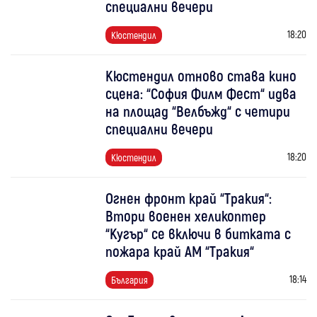
специални вечери
18:20
Кюстендил
Кюстендил отново става кино
сцена: “София Филм Фест“ идва
на площад “Велбъжд“ с четири
специални вечери
18:20
Кюстендил
Огнен фронт край “Тракия“:
Втори военен хеликоптер
“Кугър“ се включи в битката с
пожара край АМ “Тракия“
18:14
България