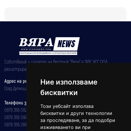
Собственик и издател на вестник "Вяра" е "АВС КО" ООД,
регистрирана на 08.05.2002 година.
Ние използваме
Адрес на редакцията
Град Дупница, ул.''Христо Ботев" 43
бисквитки
Телефони за реклама и абонаменти
Този уебсайт използва
0879 356 082
бисквитки и други технологии
0879 356 098
за проследяване, за да подобри
0879 356 289
изживяването ви при