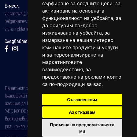
сърфиране за следните цели:
за
Е-мейл
активиране на основната
viaranews@gmail.com
функционалност на уебсайта
,
за
balgarkanews@gmail.com
да осигурим по-добро
viara_reklama@mail.bg
изживяване на уебсайта
,
за
измерване на вашия интерес
Следвайте ни:
към нашите продукти и услуги
и за персонализиране на
маркетинговите
взаимодействия
,
за
предоставяне на реклами които
са по-подходящи за вас
.
Печатното издание на вестника е регистрирано в националния
класификатор на печатните издания (Българска национална
Съгласен съм
агенция за ISSN) под номер: ISSN 1312-4722.
"АВС КО" ООД е притежател на марката: Вяра информационен
Аз отказвам
всекидневник на югозападна България, със свидетелство за марка
Промяна на предпочитанията
рег. номер: 47857/11.05.2004 година.
ми