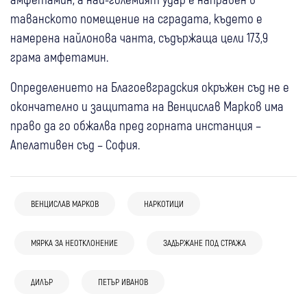
таванското помещение на сградата, където е
намерена найлонова чанта, съдържаща цели 173,9
грама амфетамин.
Определението на Благоевградския окръжен съд не е
окончателно и защитата на Венцислав Марков има
право да го обжалва пред горната инстанция –
Апелативен съд – София.
ВЕНЦИСЛАВ МАРКОВ
НАРКОТИЦИ
17:57
Благоевград
Дупница
Перник
МЯРКА ЗА НЕОТКЛОНЕНИЕ
ЗАДЪРЖАНЕ ПОД СТРАЖА
От Благоевград през Дупница до
14:40
Крими
България
Батановци: Съдът остави в ареста
05 авг
България
ДИЛЪР
ПЕТЪР ИВАНОВ
05 авг
Кюстендил
Крими
8 обвиняеми от “фабрика за смърт“ с
тримата обвинени за дръзкия обир
04 авг
България
10 души вече са задържани за фабриката
Кюстендилски криминалисти задържаха
фентанил в София