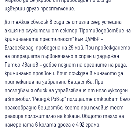
извърши друго престъпление.
До тежкия сблъсък в съда се стигна след успешна
акция на служители от сектор “Противодействие на
криминалната престъпност“ към ОДМВР –
Благоевград, проведена на 29 май. При провеждането
на операцията първоначално е спрян и задържан
Петър Иванов – добре познат на органите на реда,
криминално проявен и вече осъждан в миналото за
притежание на забранени вещества. При
последвалия обиск на управлявания от него луксозен
автомобил “Рейндж Ровър“ полицаите откриват бяло
прахообразно вещество, което при полевия тест
реагира положително на кокаин. Общото тегло на
намерената в колата дрога е 4,92 грама.