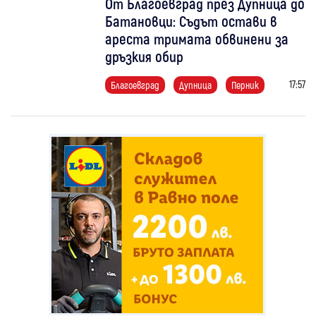
От Благоевград през Дупница до
Батановци: Съдът остави в
ареста тримата обвинени за
дръзкия обир
17:57
Благоевград
Дупница
Перник