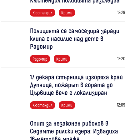
12:29
Кюстендил
Крими
Полицията се самосезира заради
клипа с насилие над дете в
Радомир
12:20
Радомир
Крими
17 декара стърнища изгоряха край
Дупница, пожарът в гората до
Цървище вече е локализиран
12:09
Кюстендил
Крими
Опит за незаконен риболов в
Седемте рилски езера: Извадиха
16-метрова мрежа