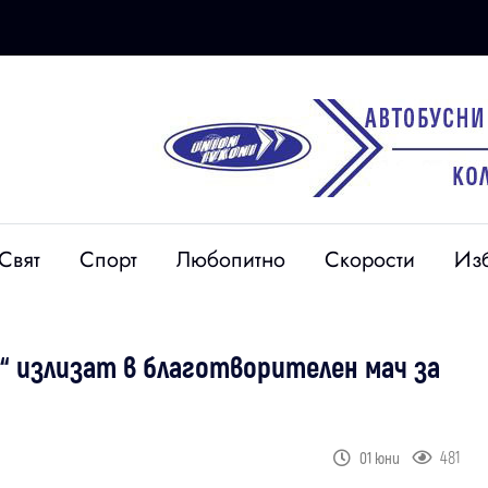
Свят
Спорт
Любопитно
Скорости
Из
“ излизат в благотворителен мач за
481
01 юни