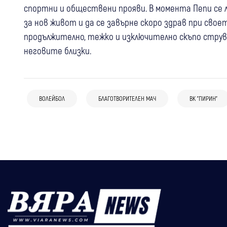
спортни и обществени прояви. В момента Пепи се л
за нов живот и да се завърне скоро здрав при сво
продължително, тежко и изключително скъпо струва
неговите близки.
06 авг
Разлог
Спорт
03 авг
Самоков
България
Спорт
Пирин (Разлог) задържа едно от най-
“Лъвовете“ тръгват към Евроволей
перспективните си момчета след
ВОЛЕЙБОЛ
БЛАГОТВОРИТЕЛЕН МАЧ
ВК "ПИРИН"
29 юли
Перник
Спорт
2026 от Самоков, Бленджини събра 15
силен дебют в елита
205-сантиметровият Красимир Митев
национали
подсилва Металург за новия сезон