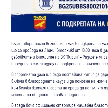
Благотворителен волейболен мач в подкрепа на мла
ще се проведе на 2 юни (вторник) от 18:00 часа в з
девойките и юношите на ВК “Пирин“ – Разлог е мно
поредният силен израз на подкрепа, съпричастност
В спортната зала ще бъде поставена кутия за дар
включи в благородната кауза и да помогне на момч
към всички жители и гости на града да напълнят 
местната общност остава обединена.
В града вече официално стартира мащабна благот