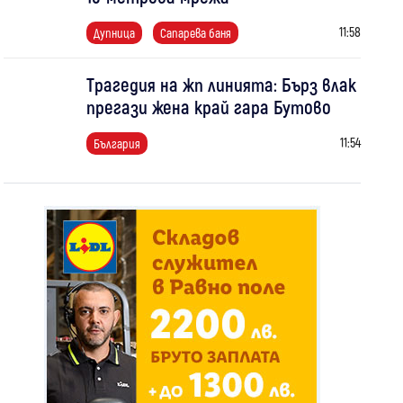
11:58
Дупница
Сапарева баня
Трагедия на жп линията: Бърз влак
прегази жена край гара Бутово
11:54
България