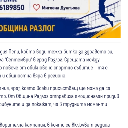
дия Пепи, който води тежка битка за здравето си,
ала “Септември“ в град Разлог. Срещата между
го повече от обикновено спортно събитие – тя е
 и общностна вяра в региона.
ения, чрез която всеки присъстващ ще може да се
ето. От Община Разлог отправиха емоционален призив
трибуните и да покажат, че в трудните моменти
ворителна кампания, в която се включват редица