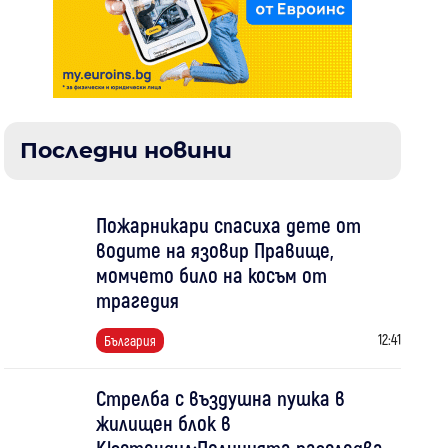
Последни новини
Пожарникари спасиха дете от
водите на язовир Правище,
момчето било на косъм от
трагедия
12:41
България
Стрелба с въздушна пушка в
жилищен блок в
Кюстендил:Полицията разследва