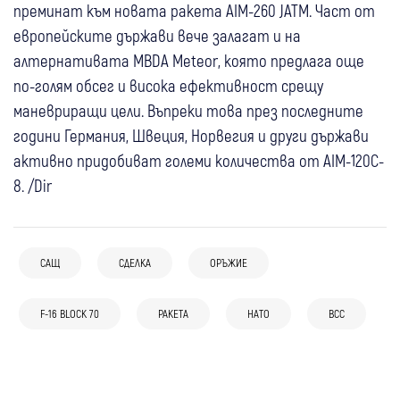
преминат към новата ракета AIM-260 JATM. Част от
европейските държави вече залагат и на
алтернативата MBDA Meteor, която предлага още
по-голям обсег и висока ефективност срещу
маневриращи цели. Въпреки това през последните
години Германия, Швеция, Норвегия и други държави
активно придобиват големи количества от AIM-120C-
8. /Dir
05 авг
Свят
САЩ
СДЕЛКА
ОРЪЖИЕ
15:18
Полски изтребители прехванаха руски
Свят
05 авг
Свят
разузнавателен самолет над Балтийско
Иран: Сделката за Ормузкия проток е в
05 авг
Свят
F-16 BLOCK 70
РАКЕТА
НАТО
ВСС
Зеленски след руската атака: “Можехме
море за трети път в рамките на броени
заключителна фаза
САЩ и Иран между примирието и нова
да спасим животи, ако имахме повече
дни
03 авг
Свят
04 авг
Перник
ескалация: противоречиви сигнали за
противоракетна защита“
Тръмп към Иран: Подпишете
Прокурор от Перник застана начело на
бъдещето на конфликта