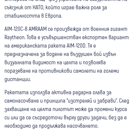
съюзник от НАТО, който играе важна роля за
стабилността в Европа.
AIM-120C-8 AMRAAM се произвежда от военния гигант
Raytheon. Това е усъвършенстван експортен вариант
на американската ракета AIM-120D. Тя е
предназначена за водене на въздушен бой извън
визуалната видимост на целта и позволява
поразяване на противникови самолети на големи
дистанции.
Ракетата използва активна радарна глава за
самонасочване и принципа "изстреляй и забрави". След
захващане на целта пилотът може да промени курса
си или да се съсредоточи върху други задачи, без да е
необходимо да продължава насочването.