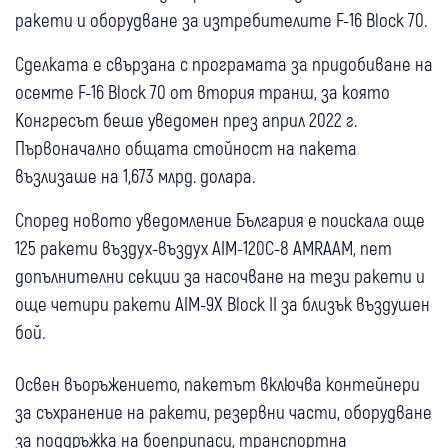
ракети и оборудване за изтребителите F-16 Block 70.
Сделката е свързана с програмата за придобиване на
осемте F-16 Block 70 от втория транш, за която
Конгресът беше уведомен през април 2022 г.
Първоначално общата стойност на пакета
възлизаше на 1,673 млрд. долара.
Според новото уведомление България е поискала още
125 ракети въздух-въздух AIM-120C-8 AMRAAM, пет
допълнителни секции за насочване на тези ракети и
още четири ракети AIM-9X Block II за близък въздушен
бой.
Освен въоръжението, пакетът включва контейнери
за съхранение на ракети, резервни части, оборудване
за поддръжка на боеприпаси, транспортна