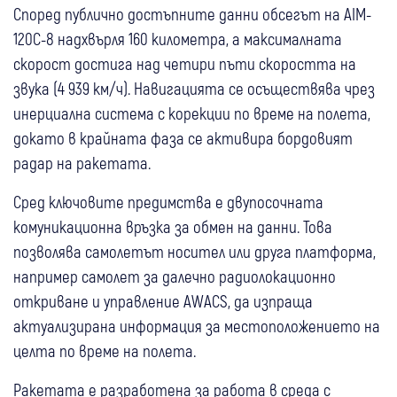
Според публично достъпните данни обсегът на AIM-
120C-8 надхвърля 160 километра, а максималната
скорост достига над четири пъти скоростта на
звука (4 939 км/ч). Навигацията се осъществява чрез
инерциална система с корекции по време на полета,
докато в крайната фаза се активира бордовият
радар на ракетата.
Сред ключовите предимства е двупосочната
комуникационна връзка за обмен на данни. Това
позволява самолетът носител или друга платформа,
например самолет за далечно радиолокационно
откриване и управление AWACS, да изпраща
актуализирана информация за местоположението на
целта по време на полета.
Ракетата е разработена за работа в среда с