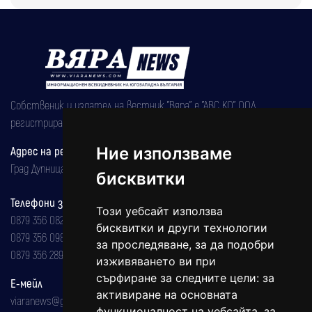
Собственик и издател на вестник "Вяра" е "АВС КО" ООД,
регистрирана на 08.05.2002 година.
Ние използваме
Адрес на редакцията
Град Дупница, ул.''Христо Ботев" 43
бисквитки
Телефони за реклама и абонаменти
Този уебсайт използва
0879 356 082
бисквитки и други технологии
0879 356 098
за проследяване, за да подобри
0879 356 289
изживяването ви при
сърфиране за следните цели:
за
Е-мейл
активиране на основната
viaranews@gmail.com
функционалност на уебсайта
,
за