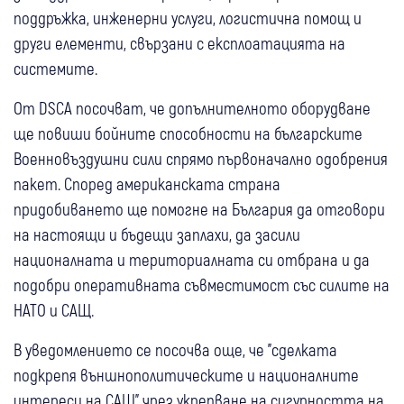
поддръжка, инженерни услуги, логистична помощ и
други елементи, свързани с експлоатацията на
системите.
От DSCA посочват, че допълнителното оборудване
ще повиши бойните способности на българските
Военновъздушни сили спрямо първоначално одобрения
пакет. Според американската страна
придобиването ще помогне на България да отговори
на настоящи и бъдещи заплахи, да засили
националната и териториалната си отбрана и да
подобри оперативната съвместимост със силите на
НАТО и САЩ.
В уведомлението се посочва още, че "сделката
подкрепя външнополитическите и националните
интереси на САЩ" чрез укрепване на сигурността на