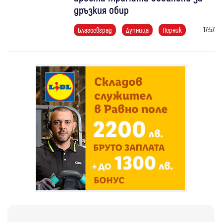
дръзкия обир
17:57
Благоевград
Дупница
Перник