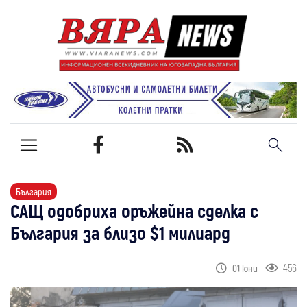
България
САЩ одобриха оръжейна сделка с
България за близо $1 милиард
456
01 юни