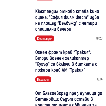
Кюстендил отново става кино
сцена: “София Филм Фест“ идва
на площад “Велбъжд“ с четири
специални вечери
18:20
Кюстендил
Огнен фронт край “Тракия“:
Втори военен хеликоптер
“Кугър“ се включи в битката с
пожара край АМ “Тракия“
18:14
България
От Благоевград през Дупница до
Батановци: Съдът остави в
ареста тримата обвинени за