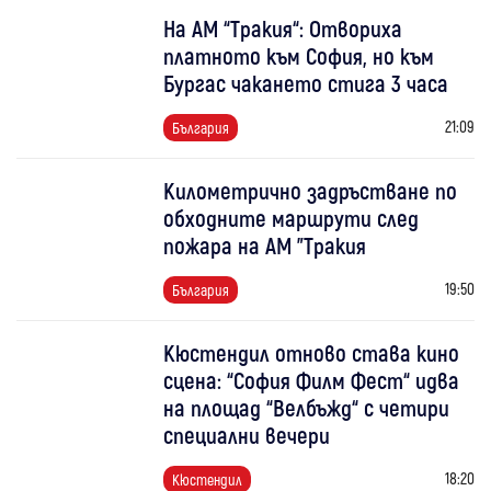
На АМ “Тракия“: Отвориха
платното към София, но към
Бургас чакането стига 3 часа
21:09
България
Километрично задръстване по
обходните маршрути след
пожара на АМ "Тракия
19:50
България
Кюстендил отново става кино
сцена: “София Филм Фест“ идва
на площад “Велбъжд“ с четири
специални вечери
18:20
Кюстендил