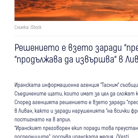
Снимка: iStock
Решението е взето заради “пр
“продължава да извършва“ в Ли
Иранската информационна агенция “Тасним“ съобщи,
Съединените щати, които имат за цел да сложат к
Според агенцията решението е взето заради “прес
в Ливан, както и заради нарушенията “на всички ф
постигнато на 8 април.
“Иранският преговорен екип поради това преустано
посредниците“, посочва иранската медия. /Vesti