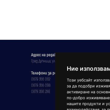
Адрес на редакцията
Град Дупница, ул.''Христо Ботев" 43
Ние използва
Телефони за реклама и абонаменти
0879 356 082
Този уебсайт използв
0879 356 098
за да подобри изживя
0879 356 289
активиране на основн
по-добро изживяване
нашите продукти и ус
взаимодействия
,
за 