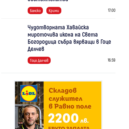
17:00
Банско
Крими
Чудотворната Хавайска
мироточива икона на Света
Богородица събра вярващи в Гоце
Делчев
16:59
Гоце Делчев