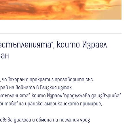
естъпленията“, които Израел
ван
 че Техеран е прекратил преговорите със
рай на войната в Близкия изток.
тъпленията“, които Израел “продължава да извършва“
ронтове“ на иранско-американското примирие,
вява диалога и обмена на послания чрез