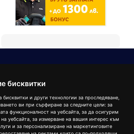
Е-мейл
Следвайте ни:
viaranews@gmail.com
balgarkanews@gmail.com
ме бисквитки
viara_reklama@mail.bg
а бисквитки и други технологии за проследяване,
ването ви при сърфиране за следните цели:
за
ата функционалност на уебсайта
,
за да осигурим
 на уебсайта
,
за измерване на вашия интерес към
луги и за персонализиране на маркетинговите
предоставяне на реклами които са по-подходящи