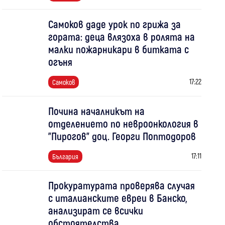
Самоков даде урок по грижа за
гората: деца влязоха в ролята на
малки пожарникари в битката с
огъня
17:22
Самоков
Почина началникът на
отделението по невроонкология в
"Пирогов" доц. Георги Поптодоров
17:11
България
Прокуратурата проверява случая
с италианските евреи в Банско,
анализират се всички
обстоятелства