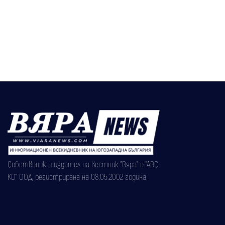
Собственик и издател на вестник "Вяра" е "АВС
КО" ООД, регистрирана на 08.05.2002 година.