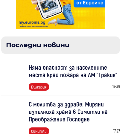
Последни новини
Няма опасност за населените
места край пожара на АМ "Тракия"
17:39
България
С молитва за здраве: Миряни
изпълниха храма в Симитли на
Преображение Господне
17:27
Симитли