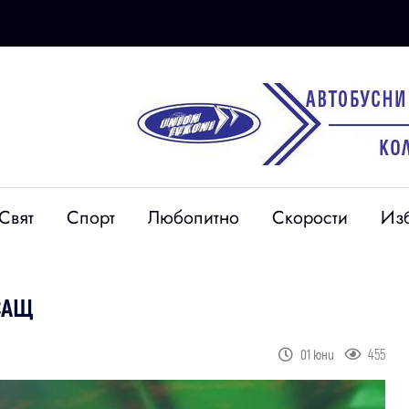
Свят
Спорт
Любопитно
Скорости
Из
САЩ
455
01 юни