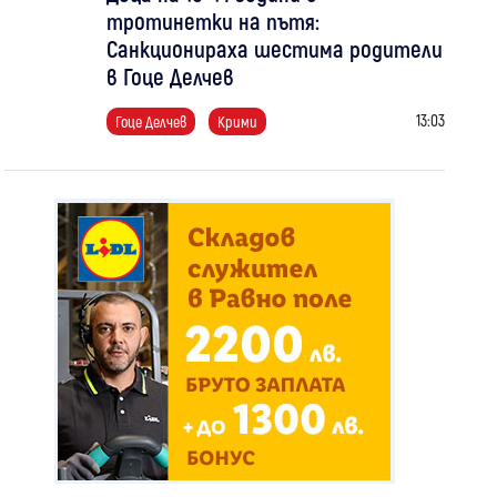
тротинетки на пътя:
Санкционираха шестима родители
в Гоце Делчев
13:03
Гоце Делчев
Крими