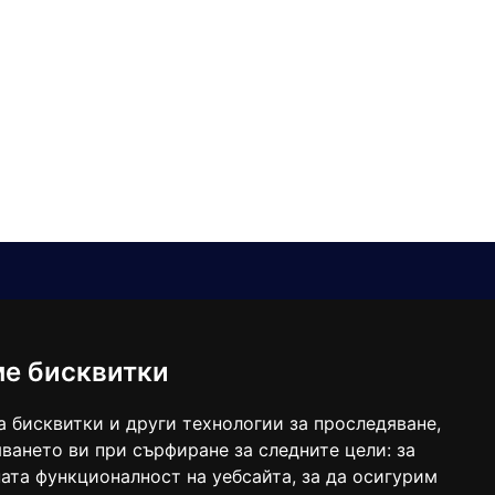
Е-мейл
Следвайте ни:
viaranews@gmail.com
balgarkanews@gmail.com
ме бисквитки
viara_reklama@mail.bg
а бисквитки и други технологии за проследяване,
ването ви при сърфиране за следните цели:
за
ата функционалност на уебсайта
,
за да осигурим