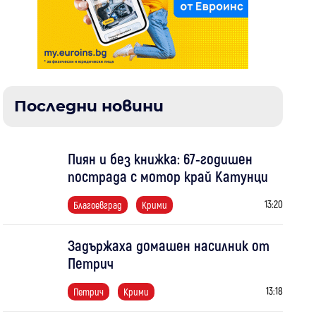
Последни новини
Пиян и без книжка: 67-годишен
пострада с мотор край Катунци
13:20
Благоевград
Крими
Задържаха домашен насилник от
Петрич
13:18
Петрич
Крими