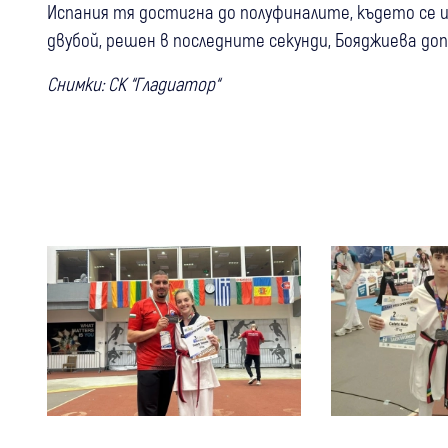
Испания тя достигна до полуфиналите, където се 
двубой, решен в последните секунди, Бояджиева доп
Снимки: СК “Гладиатор“