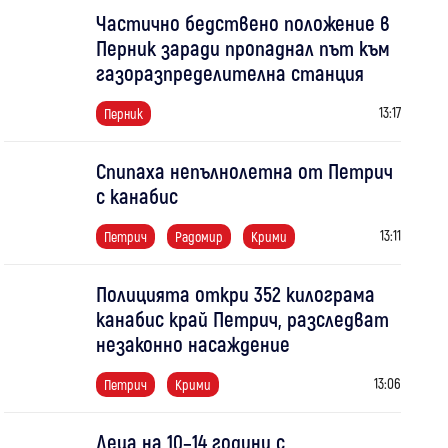
Частично бедствено положение в
Перник заради пропаднал път към
газоразпределителна станция
13:17
Перник
Спипаха непълнолетна от Петрич
с канабис
13:11
Петрич
Радомир
Крими
Полицията откри 352 килограма
канабис край Петрич, разследват
незаконно насаждение
13:06
Петрич
Крими
Деца на 10–14 години с