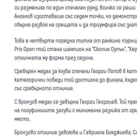
си размениха по един спечелен рунд, всичко се реш
Ангелов изоставаше със седем точки, но демонстри
обърне развоя на срещата и да триумфира със злат
Това е четвърта поредна титла от ранкинг турнир
Prix Open той стана шампион на “Скопие Оупън“, “Хе
отличната му форма през сезона.
Сребърен медал за клуба спечели Георги Попов в ка
категорични победи той достигна до финала, къде
със сребърното отличие.
С бронзов медал се завърна Георги Георгиев. Той пр
на полуфиналите загуби с минимална разлика от 
място.
Бронзово отличие завоюва и Габриела Бояджиева. 