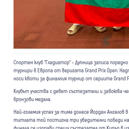
Спортен клуб “Гладиатор“ – Дупница записа поред
турнири в Европа от веригата Grand Prix Open. Н
носи квоти за финалния турнир от сериите Grand Pr
Клубът участва с девет състезатели и завоюва чет
бронзови медала.
Най-големия успех за тима донесе Йордан Ангелов 
титлата той постигна три убедителни победи над 
финала се изправи срещу състезател от Кипър в и