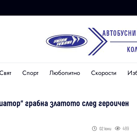
Свят
Спорт
Любопитно
Скорости
Из
иатор“ грабна златото след героичен
489
02 юни