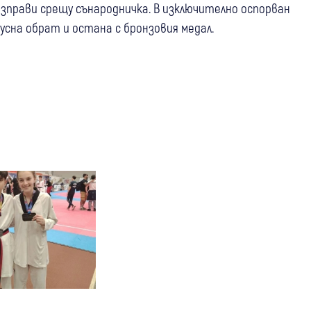
изправи срещу сънародничка. В изключително оспорван
усна обрат и остана с бронзовия медал.