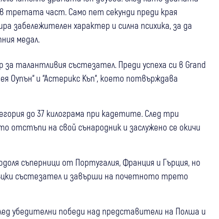
и в третата част. Само пет секунди преди края
ра забележителен характер и силна психика, за да
ния медал.
 за талантливия състезател. Преди успеха си в Grand
рея Оупън“ и “Астерикс Къп“, което потвърждава
тегория до 37 килограма при кадетите. След три
то отстъпи на свой сънародник и заслужено се окичи
еодоля съперници от Португалия, Франция и Гърция, но
гръцки състезател и завърши на почетното трето
След убедителни победи над представители на Полша и