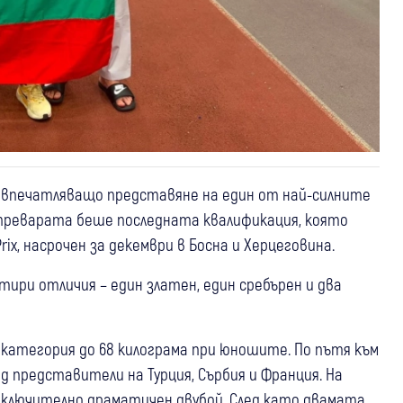
но впечатляващо представяне на един от най-силните
адпреварата беше последната квалификация, която
ix, насрочен за декември в Босна и Херцеговина.
ири отличия – един златен, един сребърен и два
в категория до 68 килограма при юношите. По пътя към
представители на Турция, Сърбия и Франция. На
зключително драматичен двубой. След като двамата