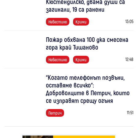
Кюстендилско, двама души са
загинали, 19 са ранени
13:05
Невестино
Крими
Пожар обхвана 100 дка смесена
гора край Тишаново
12:48
Невестино
Крими
“Когато телефонът позвъни,
оставяме всичко“:
Доброволците в Петрич, които
се изправят срещу огъня
11:51
Петрич