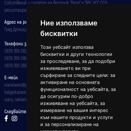
Собственик и издател на вестник "Вяра" е "АВС КО" ООД,
регистрирана на 08.05.2002 година.
Ние използваме
Адрес на редакцията
Град Дупница, ул.''Христо Ботев" 43
бисквитки
Телефони за реклама и абонаменти
Този уебсайт използва
0879 356 082
бисквитки и други технологии
0879 356 098
за проследяване, за да подобри
0879 356 289
изживяването ви при
сърфиране за следните цели:
за
Е-мейл
активиране на основната
viaranews@gmail.com
функционалност на уебсайта
,
за
balgarkanews@gmail.com
да осигурим по-добро
viara_reklama@mail.bg
изживяване на уебсайта
,
за
измерване на вашия интерес
Следвайте ни:
към нашите продукти и услуги
и за персонализиране на