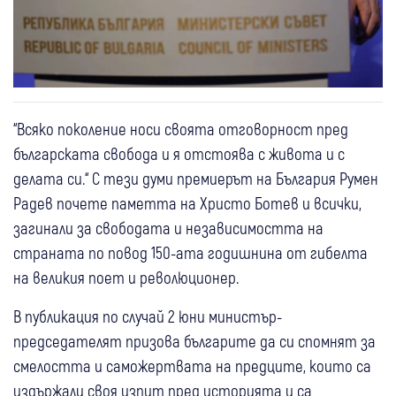
“Всяко поколение носи своята отговорност пред
българската свобода и я отстоява с живота и с
делата си.“ С тези думи премиерът на България Румен
Радев почете паметта на Христо Ботев и всички,
загинали за свободата и независимостта на
страната по повод 150-ата годишнина от гибелта
на великия поет и революционер.
В публикация по случай 2 юни министър-
председателят призова българите да си спомнят за
смелостта и саможертвата на предците, които са
издържали своя изпит пред историята и са