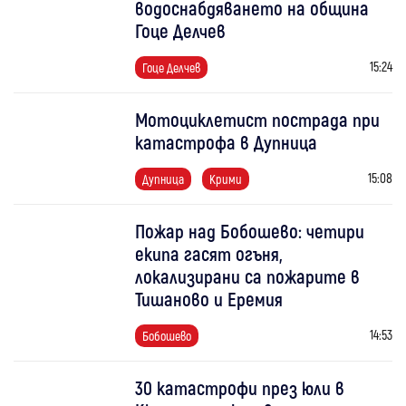
водоснабдяването на община
Гоце Делчев
15:24
Гоце Делчев
Мотоциклетист пострада при
катастрофа в Дупница
15:08
Дупница
Крими
Пожар над Бобошево: четири
екипа гасят огъня,
локализирани са пожарите в
Тишаново и Еремия
14:53
Бобошево
30 катастрофи през юли в