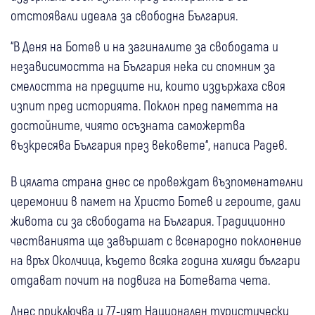
отстоявали идеала за свободна България.
“В Деня на Ботев и на загиналите за свободата и
независимостта на България нека си спомним за
смелостта на предците ни, които издържаха своя
изпит пред историята. Поклон пред паметта на
достойните, чиято осъзната саможертва
възкресява България през вековете“, написа Радев.
В цялата страна днес се провеждат възпоменателни
церемонии в памет на Христо Ботев и героите, дали
живота си за свободата на България. Традиционно
честванията ще завършат с всенародно поклонение
на връх Околчица, където всяка година хиляди българи
отдават почит на подвига на Ботевата чета.
Днес приключва и 77-ият Национален туристически