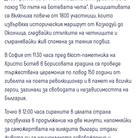
поход “По пътя на Ботевата чета“. В инициативата
се включиха повече от 1800 участници, които
извървяха историческия маршрут от Козлодуй до
Околчица, следвайки стъпките на четниците и
съхранявайки жив спомена за техния подвиг.
В София от 11:30 часа пред бюст-паметника на
Христо Ботев в Борисовата градина се проведе
тържествена церемония по повод 150 години от
гибелта на поета революционер и в памет на всички
герои, загинали за свободата и независимостта на
България.
Точно в 12:00 часа сирените в цялата страна
прозвучаха в продължение на две минути, напомняйки
за саможертвата на хилядите българи, отдали
живота си за националното освобождение и