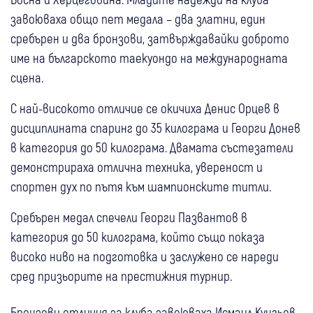
завоюваха общо пет медала – два златни, един
сребърен и два бронзови, затвърждавайки доброто
име на българското таекуондо на международната
сцена.
С най-високото отличие се окичиха Денис Орцев в
дисциплината спаринг до 35 килограма и Георги Донев
в категория до 50 килограма. Двамата състезатели
демонстрираха отлична техника, увереност и
спортен дух по пътя към шампионските титли.
Сребърен медал спечели Георги Пазвантов в
категория до 50 килограма, който също показа
високо ниво на подготовка и заслужено се нареди
сред призьорите на престижния турнир.
Бронзови отличия за клуба завоюваха Исмаил Кунгьов