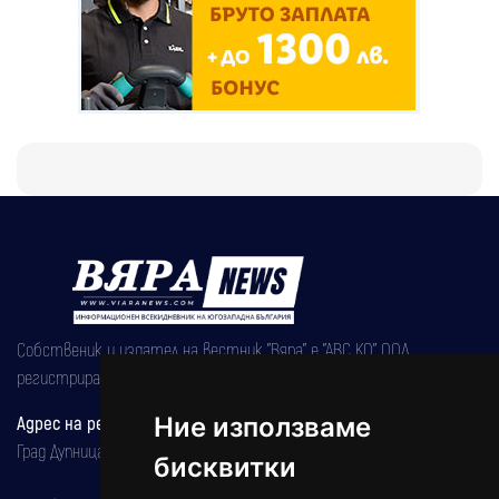
Собственик и издател на вестник "Вяра" е "АВС КО" ООД,
регистрирана на 08.05.2002 година.
Ние използваме
Адрес на редакцията
Град Дупница, ул.''Христо Ботев" 43
бисквитки