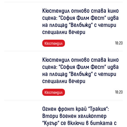
Кюстендил отново става кино
сцена: “София Филм Фест“ идва
на площад “Велбъжд“ с четири
специални вечери
18:20
Кюстендил
Кюстендил отново става кино
сцена: “София Филм Фест“ идва
на площад “Велбъжд“ с четири
специални вечери
18:20
Кюстендил
Огнен фронт край “Тракия“:
Втори военен хеликоптер
“Кугър“ се включи в битката с