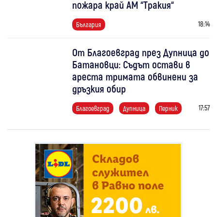
пожара край АМ “Тракия“
18:14
България
От Благоевград през Дупница до
Батановци: Съдът остави в
ареста тримата обвинени за
дръзкия обир
17:57
Благоевград
Дупница
Перник