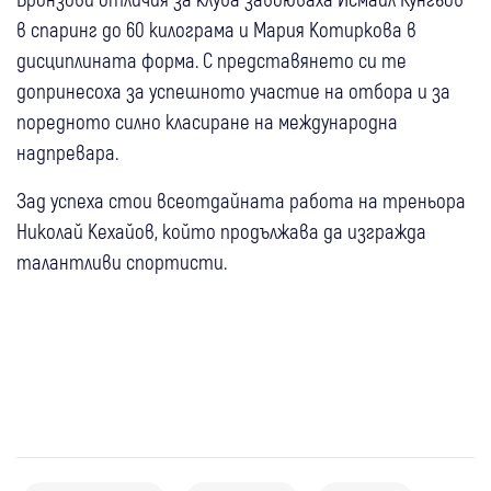
в спаринг до 60 килограма и Мария Котиркова в
дисциплината форма. С представянето си те
допринесоха за успешното участие на отбора и за
поредното силно класиране на международна
надпревара.
Зад успеха стои всеотдайната работа на треньора
Николай Кехайов, който продължава да изгражда
талантливи спортисти.