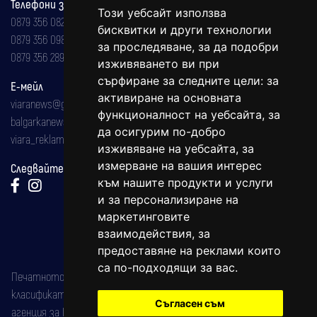
Телефони за реклама и абонаменти
Този уебсайт използва
0879 356 082
бисквитки и други технологии
0879 356 098
за проследяване, за да подобри
0879 356 289
изживяването ви при
сърфиране за следните цели:
за
Е-мейл
активиране на основната
viaranews@gmail.com
функционалност на уебсайта
,
за
balgarkanews@gmail.com
да осигурим по-добро
viara_reklama@mail.bg
изживяване на уебсайта
,
за
измерване на вашия интерес
Следвайте ни:
към нашите продукти и услуги
и за персонализиране на
маркетинговите
взаимодействия
,
за
предоставяне на реклами които
са по-подходящи за вас
.
Печатното издание на вестника е регистрирано в националния
класификатор на печатните издания (Българска национална
Съгласен съм
агенция за ISSN) под номер: ISSN 1312-4722.