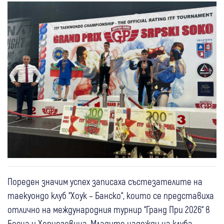
Пореден значим успех записаха състезателите на
таекуондо клуб “Хоук – Банско“, които се представиха
отлично на международния турнир “Гранд При 2026“ в
Босна и Херцеговина. Младите надежди на клуба