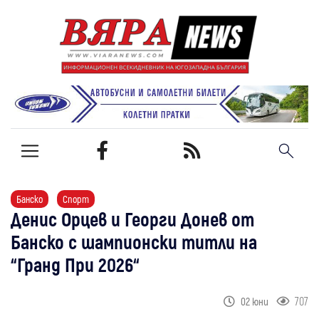
Банско
Спорт
Денис Орцев и Георги Донев от
Банско с шампионски титли на
“Гранд При 2026“
707
02 юни