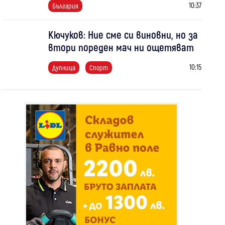
10:37
България
Кючуков: Ние сме си виновни, но за
втори пореден мач ни ощетяват
10:15
Дупница
Спорт