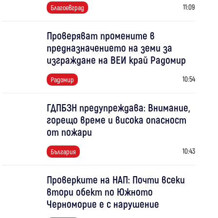
11:09
Благоевград
Проверяват промените в
предназначението на земи за
изграждане на ВЕИ край Радомир
10:54
Радомир
ГДПБЗН предупреждава: Внимание,
горещо време и висока опасност
от пожари
10:43
България
Проверките на НАП: Почти всеки
втори обект по Южното
Черноморие е с нарушение