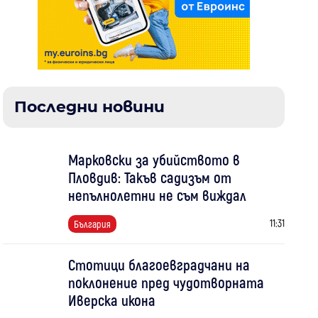
Последни новини
Марковски за убийството в
Пловдив: Такъв садизъм от
непълнолетни не съм виждал
11:31
България
Стотици благоевградчани на
поклонение пред чудотворната
Иверска икона