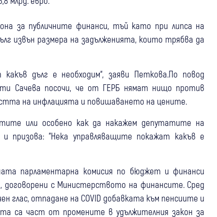
8 млрд. евро.
она за публичните финанси, тъй като при липса на
ълг извън размера на задълженията, които трябва да
 какъв дълг е необходим“, заяви Петкова.По повод
ати Сачева посочи, че от ГЕРБ нямат нищо против
стта на инфлацията и повишаването на цените.
атите или особено как да накажем депутатите на
я и призова: "Нека управляващите покажат какъв е
.
нната парламентарна комисия по бюджет и финанси
, договорени с Министерството на финансите. Сред
чен глас, отпадане на COVID добавката към пенсиите и
ята са част от промените в удължителния закон за