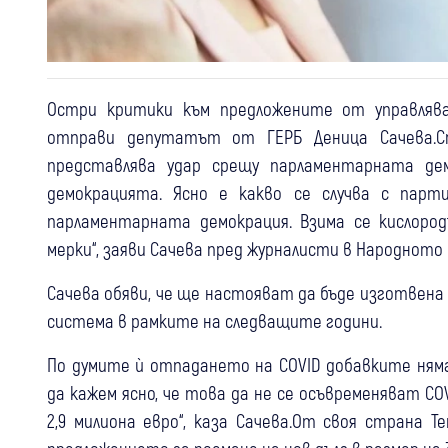
Остри критики към предложените от управляв
отправи депутатът от ГЕРБ Деница Сачева.С
представлява удар срещу парламентарната дем
демокрацията. Ясно е какво се случва с парт
парламентарната демокрация. Взима се кислоро
мерки“, заяви Сачева пред журналисти в Народното 
Сачева обяви, че ще настояват да бъде изготвена
система в рамките на следващите години.
По думите ѝ отпадането на COVID добавките ням
да кажем ясно, че това да не се осъвременяват C
2,9 милиона евро“, каза Сачева.От своя страна Т