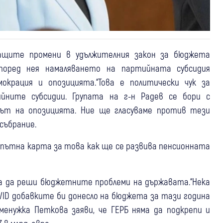
ащите промени в удължителния закон за бюджета
поред нея намаляването на партийната субсидия
окрация и опозицията.“Това е политически чук за
ийните субсидии. Групата на г-н Радев се бори с
дът на опозицията. Ние ще гласуваме против тези
събрание.
 пътна карта за това как ще се развива пенсионната
а да реши бюджетните проблеми на държавата.“Нека
OVID добавките би донесло на бюджета за тази година
еменужка Петкова заяви, че ГЕРБ няма да подкрепи и