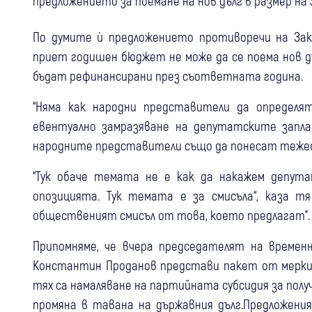
предложението за поемане на нов дълг в размер на 3,
По думите ѝ предложението противоречи на Зак
приет годишен бюджет не може да се поема нов д
бъдат рефинансирани през съответната година.
“Няма как народни представители да определят
евентуално замразяване на депутатските запл
народните представители също да понесат теже
“Тук обаче темата не е как да накажем депут
опозицията. Тук темата е за смисъла“, каза т
общественият смисъл от това, което предлагат"
Припомняме, че вчера председателят на време
Константин Проданов представи пакет от мерки
тях са намаляване на партийната субсидия за полу
промяна в тавана на държавния дълг.Предложени