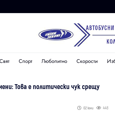
Свят
Спорт
Любопитно
Скорости
Из
ни: Това е политически чук срещу
448
02 юни