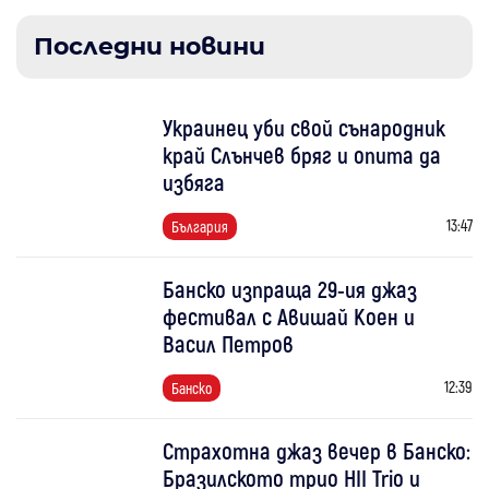
Последни новини
Украинец уби свой сънародник
край Слънчев бряг и опита да
избяга
13:47
България
Банско изпраща 29-ия джаз
фестивал с Авишай Коен и
Васил Петров
12:39
Банско
Страхотна джаз вечер в Банско:
Бразилското трио HII Trio и