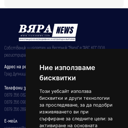
Собственик и издател на вестник "Вяра" е "АВС КО" ООД,
регистрирана на 08.05.2002 година.
Адрес на редакцията
Ние използваме
Град Дупница, ул.''Христо Ботев" 43
бисквитки
Телефони за реклама и абонаменти
Този уебсайт използва
0879 356 082
бисквитки и други технологии
0879 356 098
за проследяване, за да подобри
0879 356 289
изживяването ви при
сърфиране за следните цели:
за
Е-мейл
активиране на основната
viaranews@gmail.com