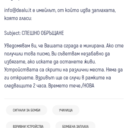
info@dealu.it е имейлът, от който идва заплахата,
която гласи:
Subject: СПЕШНО ОБРЪЩАНЕ
Уведомявам ви, че Вашата сграда е минирана. Ако сте
получили това писмо, Ви съветвам незабавно да
избягате, ако искате да останете живи.
Устройствата са скрити на различни места. Няма да
ги откриете. Взривът ще се случи в рамките на
следващите 2 часа. Времето тече./НОВА
СИГНАЛИ ЗА БОМБИ
УЧИЛИЩА
08 юли
Кюстендил
08 юни
Долна баня
Ихтиман
Костенец
03 юли
България
Трета поредна вълна от бомбени заплахи
04 юни
Дупница
ВЗРИВНИ УСТРОЙСТВА
Кюстендил
Крими
БОМБЕНА ЗАПЛАХА