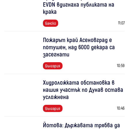
EVDN вдигнаха публиката на
крака
11:07
Банско
Пожарът край Асеновград е
потушен, над 6000 декара са
засегнати
10:59
България
Хидроложката обстановка в
нашия участък по Дунав остава
усложнена
10:46
България
Йотова: Държавата трябва да