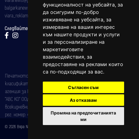
функционалност на уебсайта
,
за
balgarkanews@gmail.com
да осигурим по-добро
viara_reklama@mail.bg
изживяване на уебсайта
,
за
измерване на вашия интерес
Следвайте ни:
към нашите продукти и услуги
и за персонализиране на
маркетинговите
взаимодействия
,
за
предоставяне на реклами които
са по-подходящи за вас
.
Печатното издание на вестника е регистрирано в националния
класификатор на печатните издания (Българска национална
Съгласен съм
агенция за ISSN) под номер: ISSN 1312-4722.
"АВС КО" ООД е притежател на марката: Вяра информационен
Аз отказвам
всекидневник на югозападна България, със свидетелство за марка
Промяна на предпочитанията
рег. номер: 47857/11.05.2004 година.
ми
© 2026 Вяра News Всички права запазени!
Created by
DREAMmedia Creative Studio