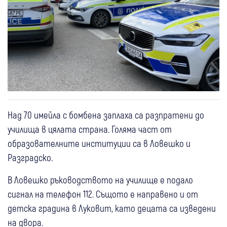
Над 70 имейла с бомбена заплаха са разпратени до
училища в цялата страна. Голяма част от
образователните институции са в Ловешко и
Разградско.
В Ловешко ръководството на училище е подало
сигнал на телефон 112. Същото е направено и от
детска градина в Луковит, като децата са изведени
на двора.