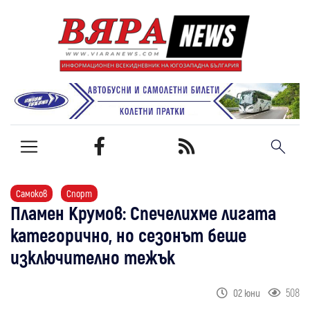
Самоков
Спорт
Пламен Крумов: Спечелихме лигата
категорично, но сезонът беше
изключително тежък
508
02 юни