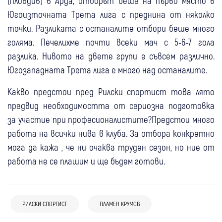
(Пловдив) в Арда, отборът беше на първо място в
Югоизточната Трета лига с преднина от няколко
точки. Разликата с останалите отбори беше много
голяма. Печелихме почти всеки мач с 5-6-7 гола
разлика. Нивото на двете групи е съвсем различно.
Югозападната Трета лига е много над останалите.
Какво предстои пред Рилски спортист това лято
предвид необходимостта от сериозна подготовка
за участие при професионалистите?Предстои много
работа на всички нива в клуба. За отбора конкретно
мога да кажа , че ни очаква труден сезон, но ние от
работа не се плашим и ще бъдем готови.
РИЛСКИ СПОРТИСТ
ПЛАМЕН КРУМОВ
02 авг
Самоков
Спорт
03 авг
Перник
Ихтиман
Спорт
31 юли
Самоков
Спорт