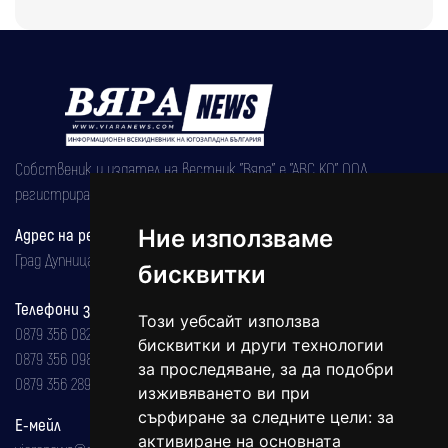
Собственик и издател на вестник "Вяра" е "АВС КО" ООД,
регистрирана на 08.05.2002 година.
Адрес на редакцията
Ние използваме
Град Дупница, ул.''Христо Ботев" 43
бисквитки
Телефони за реклама и абонаменти
Този уебсайт използва
0879 356 082
бисквитки и други технологии
0879 356 098
за проследяване, за да подобри
0879 356 289
изживяването ви при
сърфиране за следните цели:
за
Е-мейл
активиране на основната