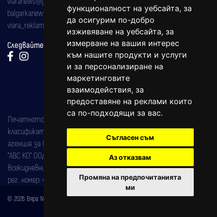
viaranews@gmail.com
функционалност на уебсайта
,
за
balgarkanews@gmail.com
да осигурим по-добро
viara_reklama@mail.bg
изживяване на уебсайта
,
за
измерване на вашия интерес
Следвайте ни:
към нашите продукти и услуги
и за персонализиране на
маркетинговите
взаимодействия
,
за
предоставяне на реклами които
са по-подходящи за вас
.
Печатното издание на вестника е регистрирано в националния
класификатор на печатните издания (Българска национална
Съгласен съм
агенция за ISSN) под номер: ISSN 1312-4722.
"АВС КО" ООД е притежател на марката: Вяра информационен
Аз отказвам
всекидневник на югозападна България, със свидетелство за марка
Промяна на предпочитанията
рег. номер: 47857/11.05.2004 година.
ми
© 2026 Вяра News Всички права запазени!
Created by
DREAMmedia Creative Studio