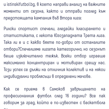
и istinskifutbol.bg, в което направи анализ на важните
моменти от сезона, както и отправи поглед към
предстоящата кампания във Втора лига:
Рилски спортист спечели, гледайки класирането и
статистиката, с лекота Югозападната Трета лига.
Така ли е и с какво бяхте по-добри от останалите
отбори?Спечелихме лигата категорично, но сезонът
беше изключително тежък. Всеки отбор играеше
максимално концентриран и мотивиран срещу нас.
Този успех се дължи на отличния колектив и на някои
индивидуални проблясъци в определени мачове.
Как се приема в Самоков завръщането на
професионалния футбол след 16 години? Все пак
говорим за град, който е по-известен с баскетбола