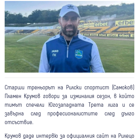
Старши треньорът на Рилски спортист (Самоков)
Пламен Крумов говори за изминалия сезон, в който
тимът спечели Югозападната Трета лига и се
завърна след професионалистите след дълго
отсъствие.
Крумов даде интервю за официалния сайт на Рилецо