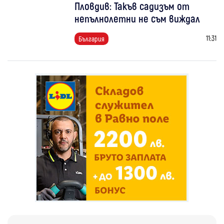
Пловдив: Такъв садизъм от
непълнолетни не съм виждал
11:31
България