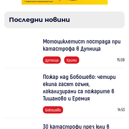
Последни новини
Мотоциклетист пострада при
катастрофа в Дупница
15:08
Дупница
Крими
Пожар над Бобошево: четири
екипа гасят огъня,
локализирани са пожарите в
Тишаново и Еремия
14:53
Бобошево
30 катастрофи през юли в