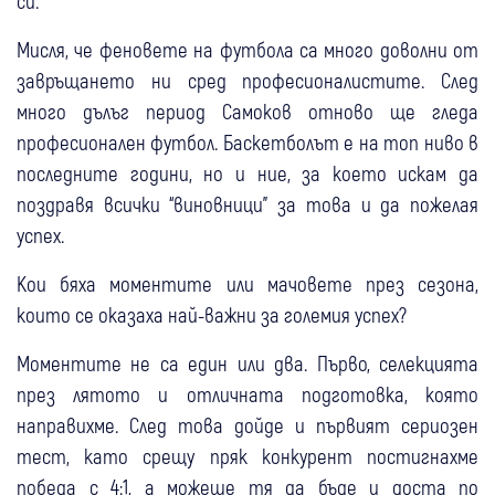
си.
Мисля, че феновете на футбола са много доволни от
завръщането ни сред професионалистите. След
много дълъг период Самоков отново ще гледа
професионален футбол. Баскетболът е на топ ниво в
последните години, но и ние, за което искам да
поздравя всички “виновници” за това и да пожелая
успех.
Кои бяха моментите или мачовете през сезона,
които се оказаха най-важни за големия успех?
Моментите не са един или два. Първо, селекцията
през лятото и отличната подготовка, която
направихме. След това дойде и първият сериозен
тест, като срещу пряк конкурент постигнахме
победа с 4:1, а можеше тя да бъде и доста по