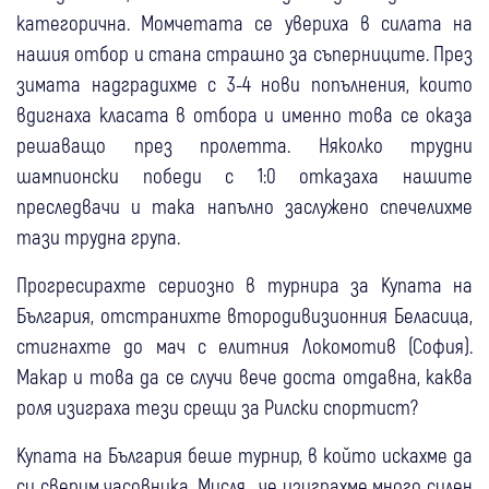
категорична. Момчетата се увериха в силата на
нашия отбор и стана страшно за съперниците. През
зимата надградихме с 3-4 нови попълнения, които
вдигнаха класата в отбора и именно това се оказа
решаващо през пролетта. Няколко трудни
шампионски победи с 1:0 отказаха нашите
преследвачи и така напълно заслужено спечелихме
тази трудна група.
Прогресирахте сериозно в турнира за Купата на
България, отстранихте втородивизионния Беласица,
стигнахте до мач с елитния Локомотив (София).
Макар и това да се случи вече доста отдавна, каква
роля изиграха тези срещи за Рилски спортист?
Купата на България беше турнир, в който искахме да
си сверим часовника. Мисля , че изиграхме много силен