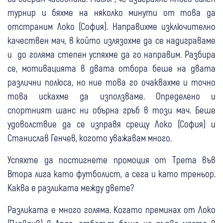
турнир и бяхме на няколко минути от това да
отстраним Локо (София). Направихме изключително
качествен мач, в който излязохме да се надиграваме
и до голяма степен успяхме да го направим. Разбира
се, мотивацията в двата отбора беше на двата
различни полюса, но ние това го очаквахме и точно
това искахме да използваме. Определено и
спортният шанс ни обърна гръб в този мач. Беше
удоволствие да се изправя срещу Локо (София) и
Станислав Генчев, когото уважавам много.
Успяхте да постигнете промоция от Трета във
Втора лига като футболист, а сега и като треньор.
Каква е разликата между двете?
Разликата е много голяма. Когато преминах от Локо