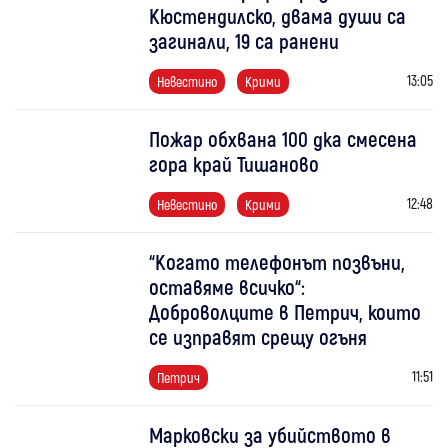
Кюстендилско, двама души са
загинали, 19 са ранени
13:05
Невестино
Крими
Пожар обхвана 100 дка смесена
гора край Тишаново
12:48
Невестино
Крими
“Когато телефонът позвъни,
оставяме всичко“:
Доброволците в Петрич, които
се изправят срещу огъня
11:51
Петрич
Марковски за убийството в